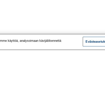
mme käyttöä, analysoimaan kävijäliikennettä
Evästeasetuk
tiedot
Tutkimus
ustiedot
Palvelut
le
Teemat
 meistä
Vaikuttaminen
t työpaikat
Ajankohtaista
utiskirje
Työlääketieteen klinikk
vustolta
Työpiste-verkkolehti