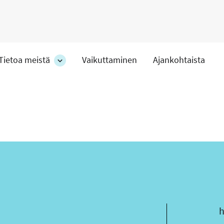
Tietoa meistä
Vaikuttaminen
Ajankohtaista
at
Tietoa
meistä
-
hteet
osion
alakohteet
s
h