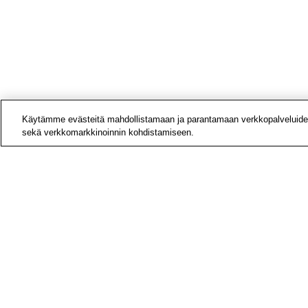
Käytämme evästeitä mahdollistamaan ja parantamaan verkkopalveluide
sekä verkkomarkkinoinnin kohdistamiseen.
Yhteys
Laskut
Medial
Tietoa
Avoime
Tilaa u
Hae si