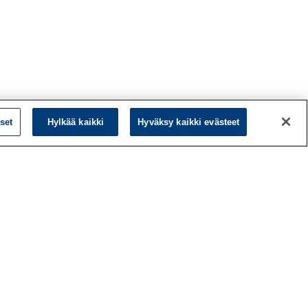
set
Hylkää kaikki
Hyväksy kaikki evästeet
L
LinkedIn
Facebook
ö
Instagram
y
YouTube
a
d