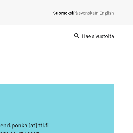
Suomeksi
På svenska
In English
Hae sivustolta
enri.ponka
[at]
ttl.fi