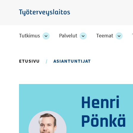
Hyppää
pääsisältöön
Työterveyslaitos
Tutkimus
Palvelut
Teemat
Tutkimus
Palvelut
Teem
-
-
-
osion
osion
osion
alakohteet
alakohteet
alako
ETUSIVU
ASIANTUNTIJAT
Henri
Pönkä