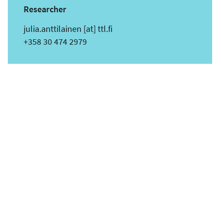
Researcher
s
julia.anttilainen
[at]
ttl.fi
ä
Puhelin
+358 30 474 2979
h
k
ö
p
o
s
t
i
o
s
o
i
t