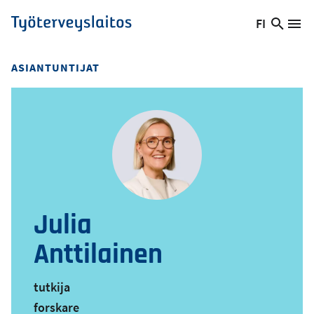
Hyppää
FI
Hae
Vaihda
Va
Työterveyslaitos
pääsisältöön
sivust
kieltä,
nykyinen
ASIANTUNTIJAT
kieli:
Julia
Anttilainen
tutkija
forskare