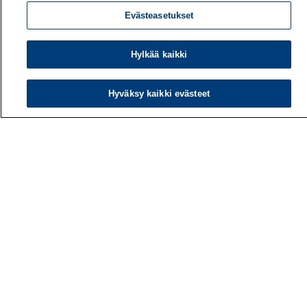
Evästeasetukset
Hylkää kaikki
Hyväksy kaikki evästeet
Työterveyslaitos
PL 40
00032 TYÖTERVEYSLAITOS
Puhelin: 030 474 1 (pvm/mpm)
Yhteystiedot
Laskutustiedot