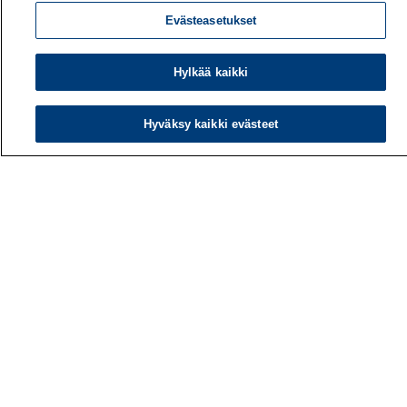
Evästeasetukset
Hylkää kaikki
Hyväksy kaikki evästeet
Työterveyslaitos
PL 40
00032 TYÖTERVEYSLAITOS
Puhelin: 030 474 1 (pvm/mpm)
Yhteystiedot
Laskutustiedot