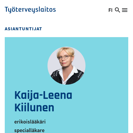
Hyppää
FI
Hae
Vaihda
Va
Työterveyslaitos
pääsisältöön
sivust
kieltä,
nykyinen
ASIANTUNTIJAT
kieli:
Kaija-Leena
Kiilunen
erikoislääkäri
specialläkare