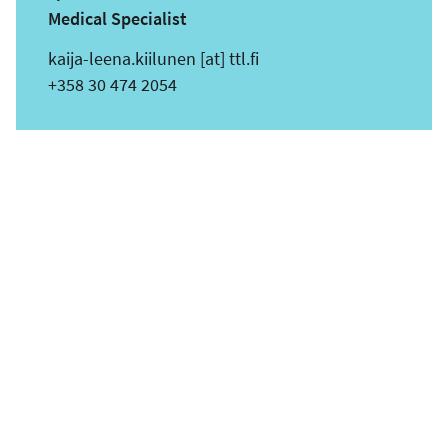
Medical Specialist
s
kaija-leena.kiilunen
[at]
ttl.fi
ä
Puhelin
+358 30 474 2054
h
k
ö
p
o
s
t
i
o
s
o
i
t