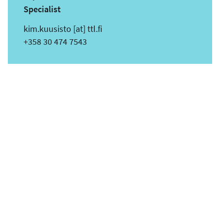
Specialist
s
kim.kuusisto
[at]
ttl.fi
ä
Puhelin
+358 30 474 7543
h
k
ö
p
o
s
t
i
o
s
o
i
t