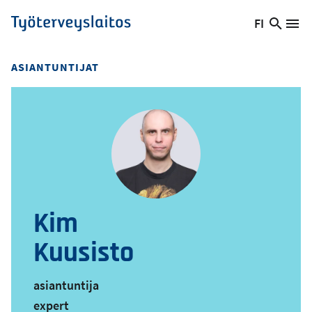
Hyppää
FI
Hae
Vaihda
Va
Työterveyslaitos
pääsisältöön
sivust
kieltä,
nykyinen
ASIANTUNTIJAT
kieli:
Kim
Kuusisto
asiantuntija
expert