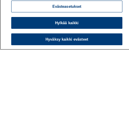
Evästeasetukset
Hylkää kaikki
Hyväksy kaikki evästeet
Työterveyslaitos
PL 40
00032 TYÖTERVEYSLAITOS
Puhelin: 030 474 1 (pvm/mpm)
Yhteystiedot
Laskutustiedot