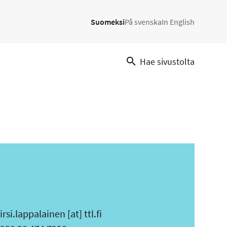
Suomeksi
På svenska
In English
Hae sivustolta
irsi.lappalainen
[at]
ttl.fi