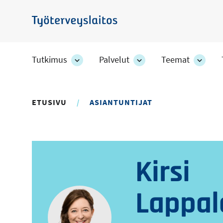
Hyppää
pääsisältöön
Työterveyslaitos
Tutkimus
Palvelut
Teemat
Tutkimus
Palvelut
Teem
-
-
-
osion
osion
osion
alakohteet
alakohteet
alako
ETUSIVU
ASIANTUNTIJAT
Kirsi
Lappal