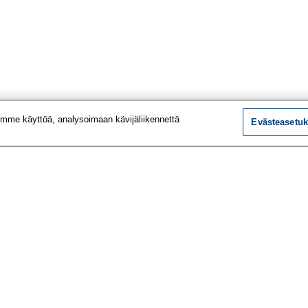
mme käyttöä, analysoimaan kävijäliikennettä
Evästeasetuk
tiedot
Tutkimus
ustiedot
Palvelut
le
Teemat
 meistä
Vaikuttaminen
t työpaikat
Ajankohtaista
utiskirje
Työlääketieteen klinikk
vustolta
Työpiste-verkkolehti