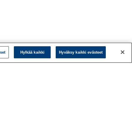
set
Hylkää kaikki
Hyväksy kaikki evästeet
L
LinkedIn
Facebook
ö
Instagram
y
YouTube
a
d