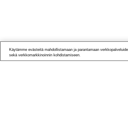
Käytämme evästeitä mahdollistamaan ja parantamaan verkkopalveluide
sekä verkkomarkkinoinnin kohdistamiseen.
Yhteys
Laskut
Medial
Tietoa
Avoime
Tilaa u
Hae si