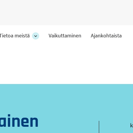
Tietoa meistä
Vaikuttaminen
Ajankohtaista
at
Tietoa
meistä
-
hteet
osion
alakohteet
ainen
s
k