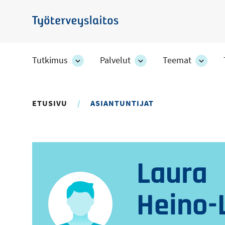
Hyppää
pääsisältöön
Työterveyslaitos
Tutkimus
Palvelut
Teemat
Tutkimus
Palvelut
Teem
-
-
-
osion
osion
osion
alakohteet
alakohteet
alako
ETUSIVU
ASIANTUNTIJAT
Laura
Heino-