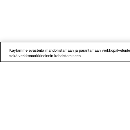
Käytämme evästeitä mahdollistamaan ja parantamaan verkkopalveluide
sekä verkkomarkkinoinnin kohdistamiseen.
Yhteys
Laskut
Medial
Tietoa
Avoime
Tilaa u
Hae si