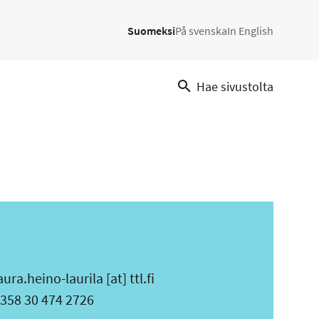
Suomeksi
På svenska
In English
Hae sivustolta
aura.heino-laurila
[at]
ttl.fi
uhelin
358 30 474 2726