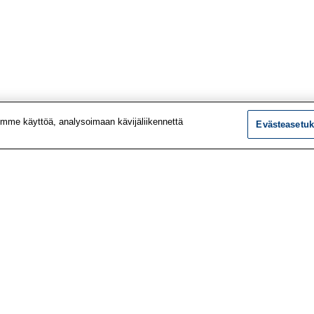
mme käyttöä, analysoimaan kävijäliikennettä
Evästeasetuk
tiedot
Tutkimus
ustiedot
Palvelut
le
Teemat
 meistä
Vaikuttaminen
t työpaikat
Ajankohtaista
utiskirje
Työlääketieteen klinikk
vustolta
Työpiste-verkkolehti