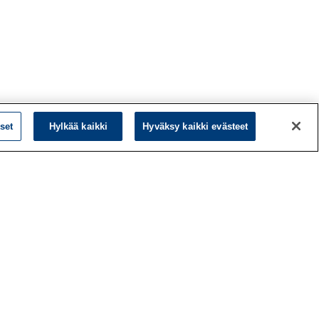
set
Hylkää kaikki
Hyväksy kaikki evästeet
L
LinkedIn
Facebook
ö
Instagram
y
YouTube
a
d