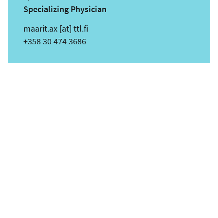
Specializing Physician
s
maarit.ax
[at]
ttl.fi
ä
Puhelin
+358 30 474 3686
h
k
ö
p
o
s
t
i
o
s
o
i
t