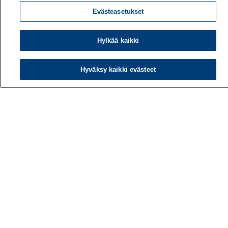
Evästeasetukset
Hylkää kaikki
Hyväksy kaikki evästeet
Työterveyslaitos
PL 40
00032 TYÖTERVEYSLAITOS
Puhelin: 030 474 1 (pvm/mpm)
Yhteystiedot
Laskutustiedot