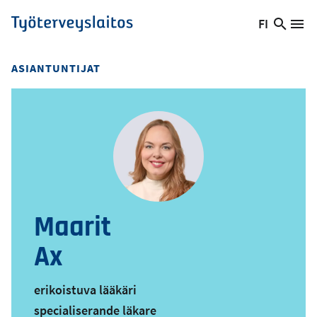
Hyppää
FI
Hae
Vaihda
Va
Työterveyslaitos
pääsisältöön
sivust
kieltä,
nykyinen
ASIANTUNTIJAT
kieli:
Maarit
Ax
erikoistuva lääkäri
specialiserande läkare