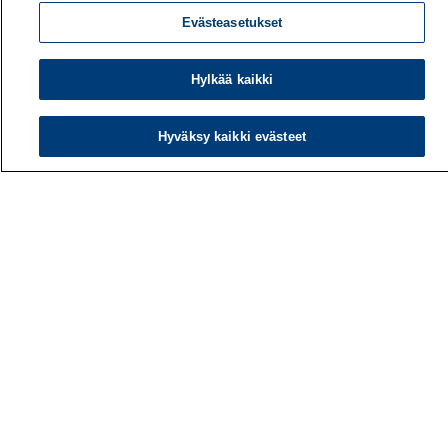
Evästeasetukset
Hylkää kaikki
Hyväksy kaikki evästeet
Työterveyslaitos
PL 40
00032 TYÖTERVEYSLAITOS
Puhelin: 030 474 1 (pvm/mpm)
Yhteystiedot
Laskutustiedot