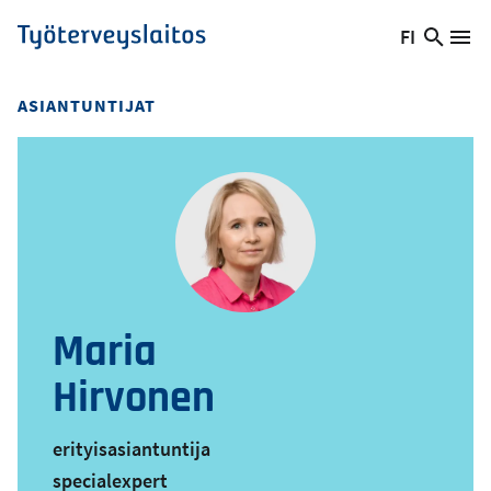
Hyppää
FI
Hae
Vaihda
Va
Työterveyslaitos
pääsisältöön
sivust
kieltä,
nykyinen
ASIANTUNTIJAT
kieli:
Maria
Hirvonen
erityisasiantuntija
specialexpert