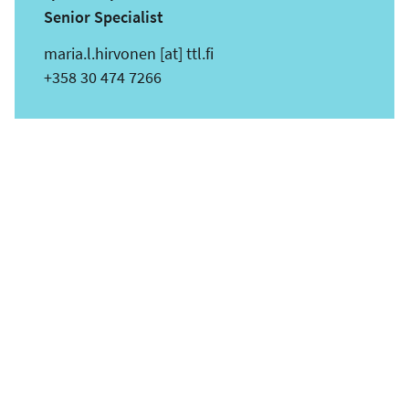
Senior Specialist
s
maria.l.hirvonen
[at]
ttl.fi
ä
Puhelin
+358 30 474 7266
h
k
ö
p
o
s
t
i
o
s
o
i
t