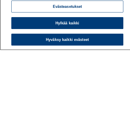
Evästeasetukset
Hylkää kaikki
Hyväksy kaikki evästeet
Työterveyslaitos
PL 40
00032 TYÖTERVEYSLAITOS
Puhelin: 030 474 1 (pvm/mpm)
Yhteystiedot
Laskutustiedot