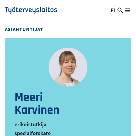
Hyppää
FI
Hae
Vaihda
Va
Työterveyslaitos
pääsisältöön
sivust
kieltä,
nykyinen
ASIANTUNTIJAT
kieli:
Meeri
Karvinen
erikoistutkija
specialforskare