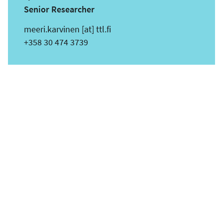
Senior Researcher
s
meeri.karvinen
[at]
ttl.fi
ä
Puhelin
+358 30 474 3739
h
k
ö
p
o
s
t
i
o
s
o
i
t