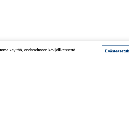
mme käyttöä, analysoimaan kävijäliikennettä
Evästeasetuk
tiedot
Tutkimus
ustiedot
Palvelut
le
Teemat
 meistä
Vaikuttaminen
t työpaikat
Ajankohtaista
utiskirje
Työlääketieteen klinikk
vustolta
Työpiste-verkkolehti