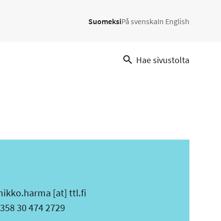
Suomeksi
På svenska
In English
Hae sivustolta
mikko.harma
[at]
ttl.fi
uhelin
358 30 474 2729