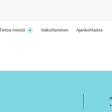
Tietoa meistä
Vaikuttaminen
Ajankohtaista
at
Tietoa
meistä
-
hteet
osion
alakohteet
s
ä
P
+