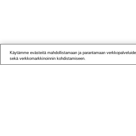
Käytämme evästeitä mahdollistamaan ja parantamaan verkkopalveluide
sekä verkkomarkkinoinnin kohdistamiseen.
Yhteys
Laskut
Medial
Tietoa
Avoime
Tilaa u
Hae si