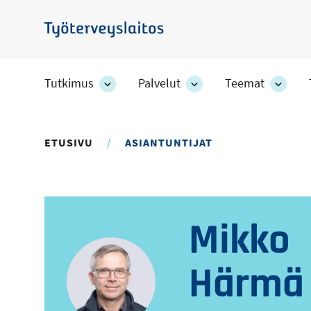
Hyppää
pääsisältöön
Työterveyslaitos
Tutkimus
Palvelut
Teemat
Tutkimus
Palvelut
Teem
-
-
-
osion
osion
osion
alakohteet
alakohteet
alako
ETUSIVU
ASIANTUNTIJAT
Mikko
Härmä