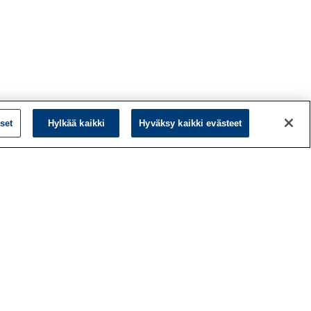
set
Hylkää kaikki
Hyväksy kaikki evästeet
L
LinkedIn
Facebook
ö
Instagram
y
YouTube
a
d