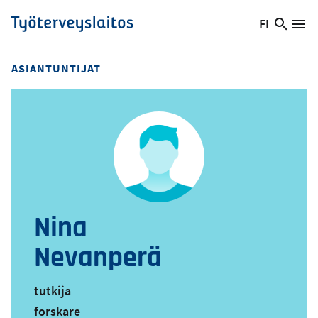
Hyppää
FI
Hae
Vaihda
Va
Työterveyslaitos
pääsisältöön
sivust
kieltä,
nykyinen
ASIANTUNTIJAT
kieli:
Nina
Nevanperä
tutkija
forskare