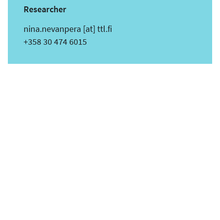
Researcher
s
nina.nevanpera
[at]
ttl.fi
ä
Puhelin
+358 30 474 6015
h
k
ö
p
o
s
t
i
o
s
o
i
t