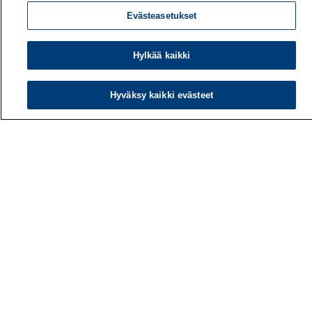
Evästeasetukset
Hylkää kaikki
Hyväksy kaikki evästeet
Työterveyslaitos
PL 40
00032 TYÖTERVEYSLAITOS
Puhelin: 030 474 1 (pvm/mpm)
Yhteystiedot
Laskutustiedot