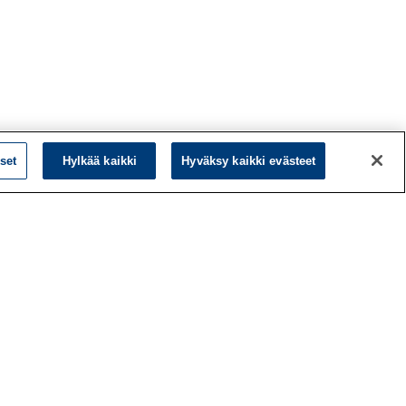
set
Hylkää kaikki
Hyväksy kaikki evästeet
L
LinkedIn
Facebook
ö
Instagram
y
YouTube
a
d