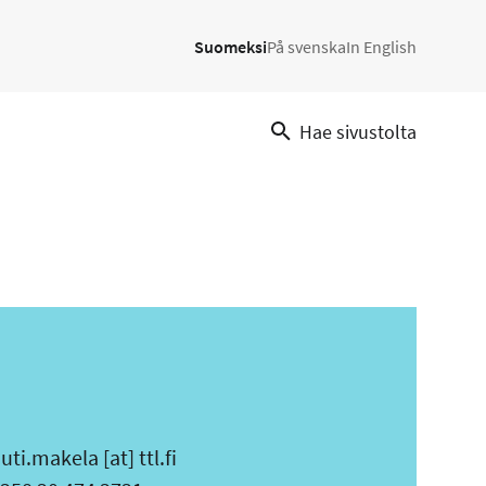
Suomeksi
På svenska
In English
Hae sivustolta
uti.makela
[at]
ttl.fi