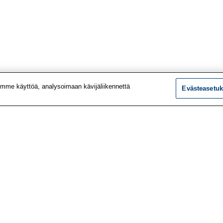
mme käyttöä, analysoimaan kävijäliikennettä
Evästeasetuk
tiedot
Tutkimus
ustiedot
Palvelut
le
Teemat
 meistä
Vaikuttaminen
t työpaikat
Ajankohtaista
utiskirje
Työlääketieteen klinikk
vustolta
Työpiste-verkkolehti