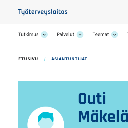
Hyppää
pääsisältöön
Työterveyslaitos
Tutkimus
Palvelut
Teemat
Tutkimus
Palvelut
Teem
-
-
-
osion
osion
osion
alakohteet
alakohteet
alako
ETUSIVU
ASIANTUNTIJAT
Outi
Mäkel