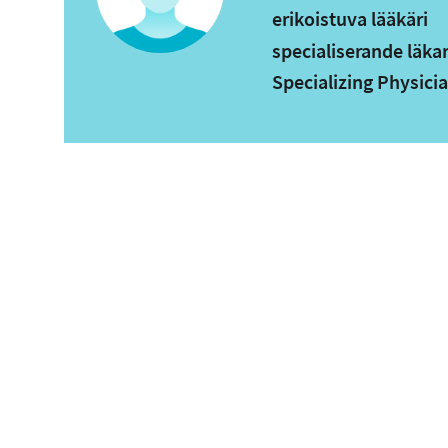
erikoistuva lääkäri
specialiserande läka
Specializing Physici