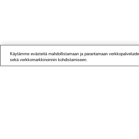
Käytämme evästeitä mahdollistamaan ja parantamaan verkkopalveluide
sekä verkkomarkkinoinnin kohdistamiseen.
Yhteys
Laskut
Medial
Tietoa
Avoime
Tilaa u
Hae si