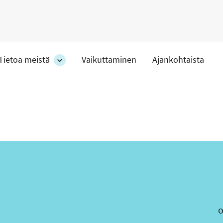
Tietoa meistä
Vaikuttaminen
Ajankohtaista
at
Tietoa
meistä
-
hteet
osion
alakohteet
ä
s
o