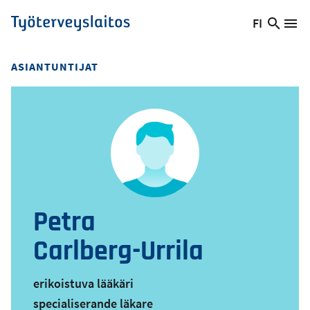
Hyppää
FI
Hae
Vaihda
Va
Työterveyslaitos
pääsisältöön
sivust
kieltä,
nykyinen
ASIANTUNTIJAT
kieli:
Petra
Carlberg-Urrila
erikoistuva lääkäri
specialiserande läkare