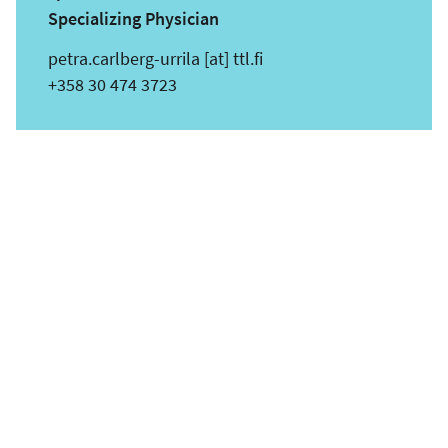
Specializing Physician
s
petra.carlberg-urrila
[at]
ttl.fi
ä
Puhelin
+358 30 474 3723
h
k
ö
p
o
s
t
i
o
s
o
i
t