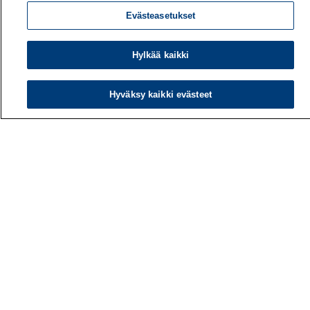
Evästeasetukset
Hylkää kaikki
Hyväksy kaikki evästeet
Työterveyslaitos
PL 40
00032 TYÖTERVEYSLAITOS
Puhelin: 030 474 1 (pvm/mpm)
Yhteystiedot
Laskutustiedot