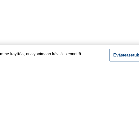
mme käyttöä, analysoimaan kävijäliikennettä
Evästeasetuk
tiedot
Tutkimus
ustiedot
Palvelut
le
Teemat
 meistä
Vaikuttaminen
t työpaikat
Ajankohtaista
utiskirje
Työlääketieteen klinikk
vustolta
Työpiste-verkkolehti