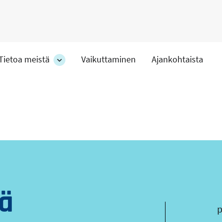
Tietoa meistä
Vaikuttaminen
Ajankohtaista
at
Tietoa
meistä
-
hteet
osion
alakohteet
ä
s
p