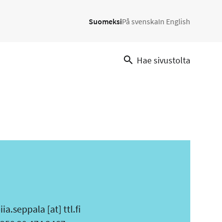
Suomeksi
På svenska
In English
Hae sivustolta
iia.seppala
[at]
ttl.fi