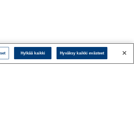
set
Hylkää kaikki
Hyväksy kaikki evästeet
L
LinkedIn
Facebook
ö
Instagram
y
YouTube
a
d