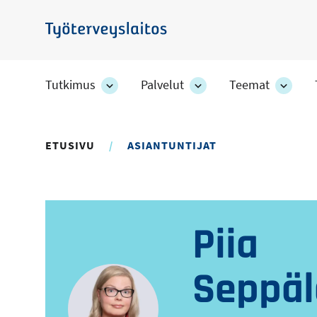
Hyppää
pääsisältöön
Työterveyslaitos
Tutkimus
Palvelut
Teemat
Tutkimus
Palvelut
Teem
-
-
-
osion
osion
osion
alakohteet
alakohteet
alako
ETUSIVU
ASIANTUNTIJAT
Piia
Seppäl