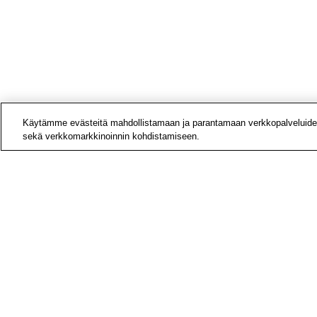
Käytämme evästeitä mahdollistamaan ja parantamaan verkkopalveluide
sekä verkkomarkkinoinnin kohdistamiseen.
Yhteys
Laskut
Medial
Tietoa
Avoime
Tilaa u
Hae si