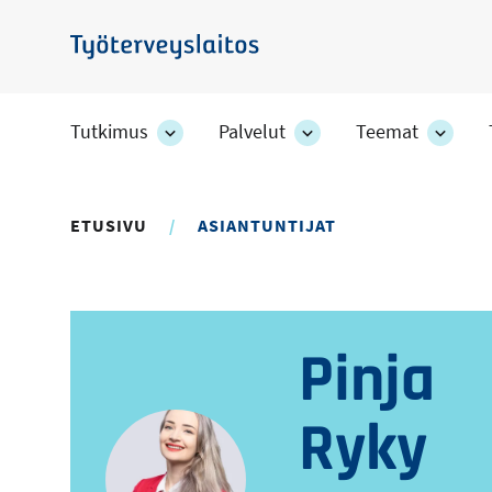
Hyppää
pääsisältöön
Työterveyslaitos
Tutkimus
Palvelut
Teemat
Tutkimus
Palvelut
Teem
-
-
-
osion
osion
osion
alakohteet
alakohteet
alako
ETUSIVU
ASIANTUNTIJAT
Pinja
Ryky