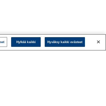
set
Hylkää kaikki
Hyväksy kaikki evästeet
L
LinkedIn
Facebook
ö
Instagram
y
YouTube
a
d