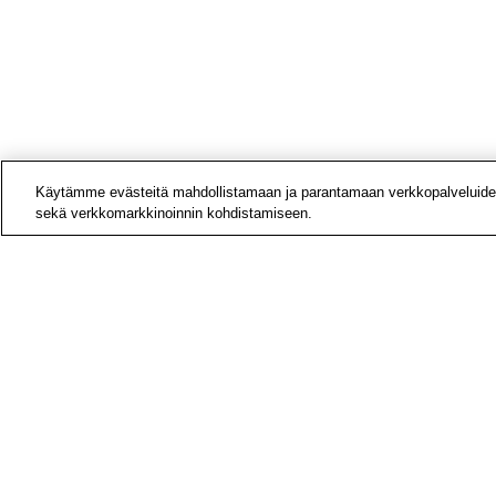
Käytämme evästeitä mahdollistamaan ja parantamaan verkkopalveluide
sekä verkkomarkkinoinnin kohdistamiseen.
Yhteys
Laskut
Medial
Tietoa
Avoime
Tilaa u
Hae si