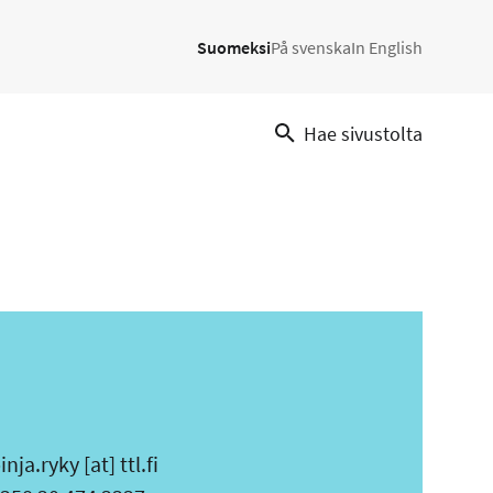
Suomeksi
På svenska
In English
Hae sivustolta
inja.ryky
[at]
ttl.fi