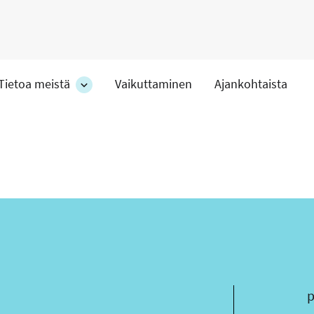
Tietoa meistä
Vaikuttaminen
Ajankohtaista
at
Tietoa
meistä
-
hteet
osion
alakohteet
s
p