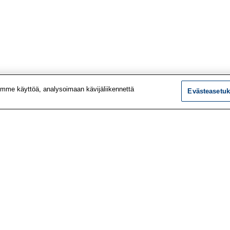
mme käyttöä, analysoimaan kävijäliikennettä
Evästeasetuk
tiedot
Tutkimus
ustiedot
Palvelut
le
Teemat
 meistä
Vaikuttaminen
t työpaikat
Ajankohtaista
utiskirje
Työlääketieteen klinikk
vustolta
Työpiste-verkkolehti