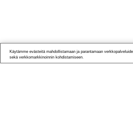
Käytämme evästeitä mahdollistamaan ja parantamaan verkkopalveluide
sekä verkkomarkkinoinnin kohdistamiseen.
Yhteys
Laskut
Medial
Tietoa
Avoime
Tilaa u
Hae si