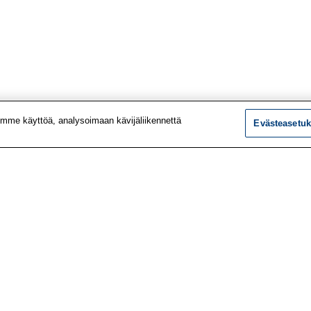
mme käyttöä, analysoimaan kävijäliikennettä
Evästeasetuk
tiedot
Tutkimus
ustiedot
Palvelut
le
Teemat
 meistä
Vaikuttaminen
t työpaikat
Ajankohtaista
utiskirje
Työlääketieteen klinikk
vustolta
Työpiste-verkkolehti