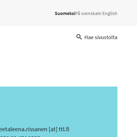
Suomeksi
På svenska
In English
Hae sivustolta
eetaleena.rissanen
[at]
ttl.fi