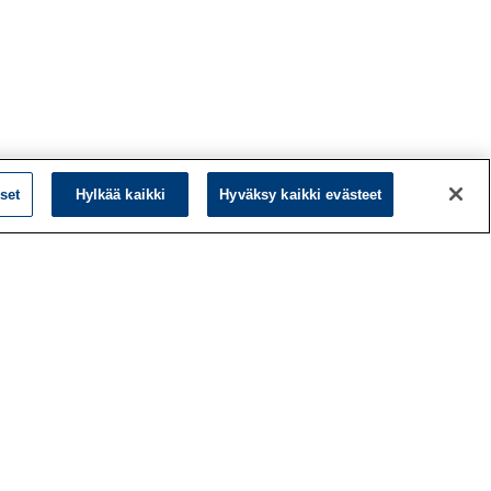
set
Hylkää kaikki
Hyväksy kaikki evästeet
L
LinkedIn
Facebook
ö
Instagram
y
YouTube
a
d