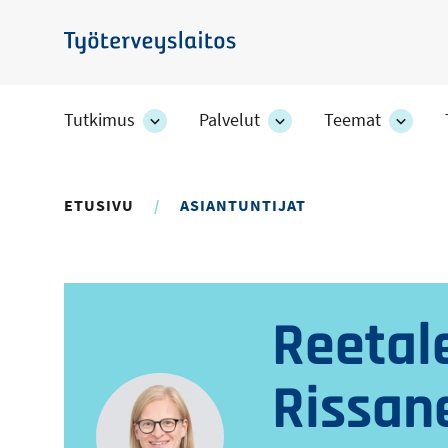
Hyppää
pääsisältöön
Työterveyslaitos
Tutkimus
Palvelut
Teemat
Tutkimus
Palvelut
Teem
-
-
-
osion
osion
osion
alakohteet
alakohteet
alako
ETUSIVU
ASIANTUNTIJAT
Reetal
Rissan