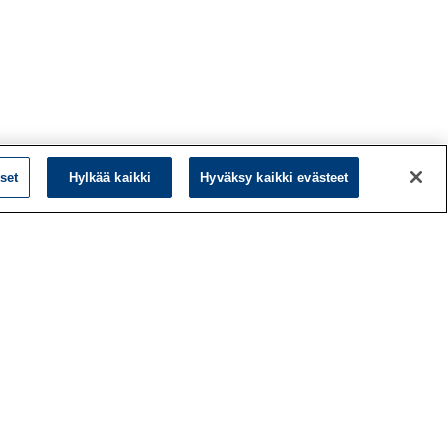
set
Hylkää kaikki
Hyväksy kaikki evästeet
L
LinkedIn
Facebook
ö
Instagram
y
YouTube
a
d