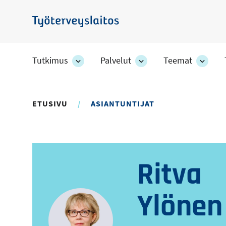
Hyppää
pääsisältöön
Työterveyslaitos
Tutkimus
Palvelut
Teemat
Tutkimus
Palvelut
Teem
-
-
-
osion
osion
osion
alakohteet
alakohteet
alako
ETUSIVU
ASIANTUNTIJAT
Ritva
Ylönen