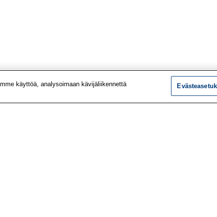
mme käyttöä, analysoimaan kävijäliikennettä
Evästeasetuk
tiedot
Tutkimus
ustiedot
Palvelut
le
Teemat
 meistä
Vaikuttaminen
t työpaikat
Ajankohtaista
utiskirje
Työlääketieteen klinikk
vustolta
Työpiste-verkkolehti