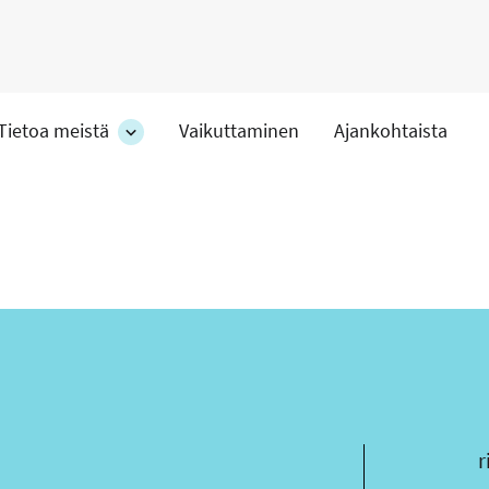
Tietoa meistä
Vaikuttaminen
Ajankohtaista
at
Tietoa
meistä
-
hteet
osion
alakohteet
s
r