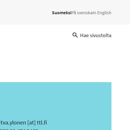
Suomeksi
På svenska
In English
Hae sivustolta
itva.ylonen
[at]
ttl.fi