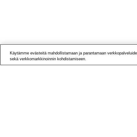
Käytämme evästeitä mahdollistamaan ja parantamaan verkkopalveluide
sekä verkkomarkkinoinnin kohdistamiseen.
Yhteys
Laskut
Medial
Tietoa
Avoime
Tilaa u
Hae si