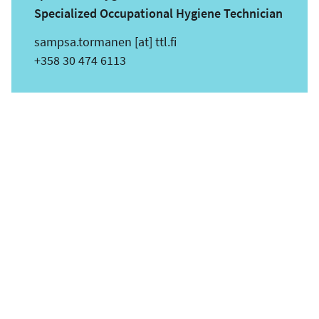
Specialized Occupational Hygiene Technician
s
sampsa.tormanen
[at]
ttl.fi
ä
Puhelin
+358 30 474 6113
h
k
ö
p
o
s
t
i
o
s
o
i
t