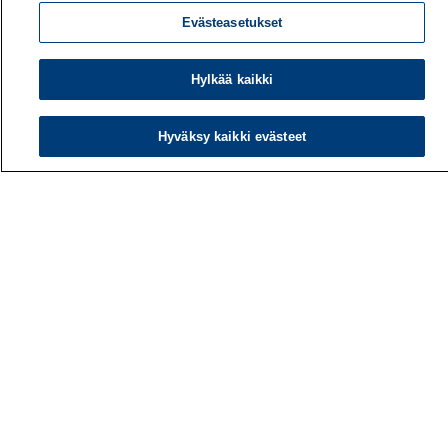
Evästeasetukset
Hylkää kaikki
Hyväksy kaikki evästeet
Työterveyslaitos
PL 40
00032 TYÖTERVEYSLAITOS
Puhelin: 030 474 1 (pvm/mpm)
Yhteystiedot
Laskutustiedot