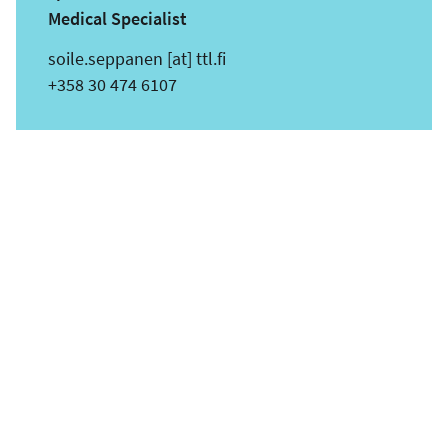
Medical Specialist
s
soile.seppanen
[at]
ttl.fi
ä
Puhelin
+358 30 474 6107
h
k
ö
p
o
s
t
i
o
s
o
i
t