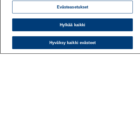
Evästeasetukset
Hylkää kaikki
Hyväksy kaikki evästeet
Työterveyslaitos
PL 40
00032 TYÖTERVEYSLAITOS
Puhelin: 030 474 1 (pvm/mpm)
Yhteystiedot
Laskutustiedot