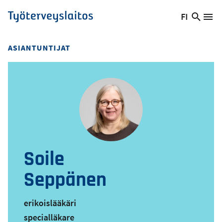
Hyppää
FI
Hae
Vaihda
Va
Työterveyslaitos
pääsisältöön
sivust
kieltä,
nykyinen
ASIANTUNTIJAT
kieli:
Soile
Seppänen
erikoislääkäri
specialläkare