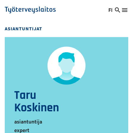
Hyppää
FI
Hae
Vaihda
Va
Työterveyslaitos
pääsisältöön
sivust
kieltä,
nykyinen
ASIANTUNTIJAT
kieli:
Taru
Koskinen
asiantuntija
expert