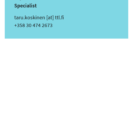
Specialist
s
taru.koskinen
[at]
ttl.fi
ä
Puhelin
+358 30 474 2673
h
k
ö
p
o
s
t
i
o
s
o
i
t