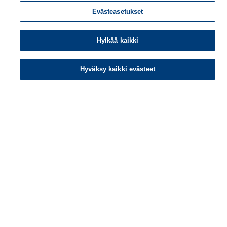
Evästeasetukset
Hylkää kaikki
Hyväksy kaikki evästeet
Työterveyslaitos
PL 40
00032 TYÖTERVEYSLAITOS
Puhelin: 030 474 1 (pvm/mpm)
Yhteystiedot
Laskutustiedot