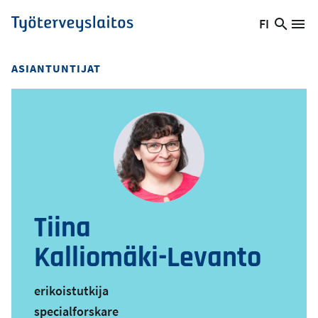
Hyppää
FI
Hae
Vaihda
Va
Työterveyslaitos
pääsisältöön
sivust
kieltä,
nykyinen
ASIANTUNTIJAT
kieli:
Tiina
Kalliomäki-Levanto
erikoistutkija
specialforskare