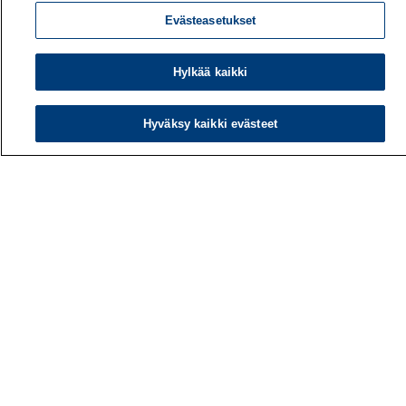
Evästeasetukset
Hylkää kaikki
Hyväksy kaikki evästeet
Työterveyslaitos
PL 40
00032 TYÖTERVEYSLAITOS
Puhelin: 030 474 1 (pvm/mpm)
Yhteystiedot
Laskutustiedot