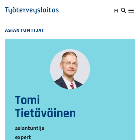
Hyppää
FI
Hae
Vaihda
Va
Työterveyslaitos
pääsisältöön
sivust
kieltä,
nykyinen
ASIANTUNTIJAT
kieli:
Tomi
Tietäväinen
asiantuntija
expert