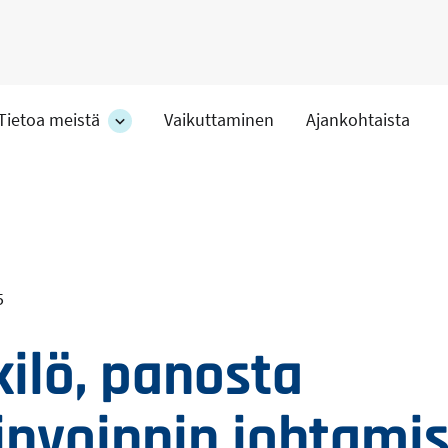
Tietoa meistä
Vaikuttaminen
Ajankohtaista
at
Tietoa
meistä
-
hteet
osion
alakohteet
5
kilö, panosta
invoinnin johtami