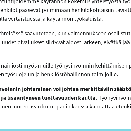
iantuntijoidemme käytännön kokemus yhteistyöstä työ
nkilöt pääsevät poimimaan henkilökohtaisiin tavoitte
lla vertaistuesta ja käytännön työkaluista.
yhteisössä saavutetaan, kun valmennukseen osallistuta
 uudet oivallukset siirtyvät aidosti arkeen, eivätkä jä
ainiosti myös muille työhyvinvoinnin kehittämisen p
en työsuojelun ja henkilöstöhallinnon toimijoille.
voinnin johtaminen voi johtaa merkittäviin sääst
 ja lisääntyneen tuottavuuden kautta.
Työhyvinvoin
inen luotettavan kumppanin kanssa kannattaa etenk