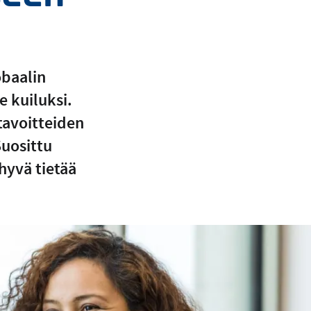
obaalin
e kuiluksi.
tavoitteiden
Suosittu
hyvä tietää