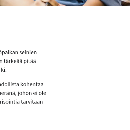
yöpaikan seinien
n tärkeää pitää
ki.
hdollista kohentaa
ueränä, johon ei ole
isointia tarvitaan