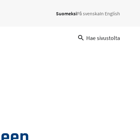
Suomeksi
På svenska
In English
Hae sivustolta
seen