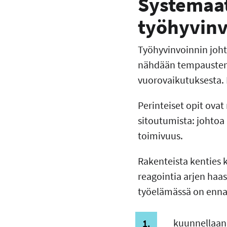
Systemaat
työhyvinv
Työhyvinvoinnin joht
nähdään tempausten s
vuorovaikutuksesta. 
Perinteiset opit ova
sitoutumista: johtoa
toimivuus.
Rakenteista kenties k
reagointia arjen haa
työelämässä on enna
kuunnellaan