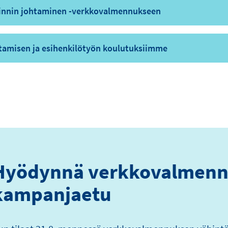
innin johtaminen -verkkovalmennukseen
htamisen ja esihenkilötyön koulutuksiimme
Hyödynnä verkkovalmenn
kampanjaetu