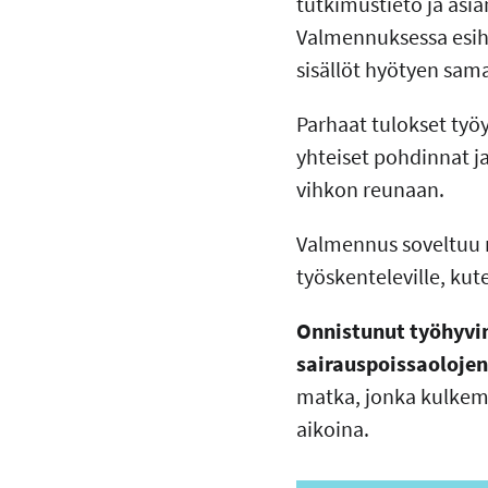
tutkimustieto ja as
Valmennuksessa esihe
sisällöt hyötyen sama
Parhaat tulokset työ
yhteiset pohdinnat ja
vihkon reunaan.
Valmennus soveltuu m
työskenteleville, kut
Onnistunut työhyvin
sairauspoissaolojen
matka, jonka kulkem
aikoina.