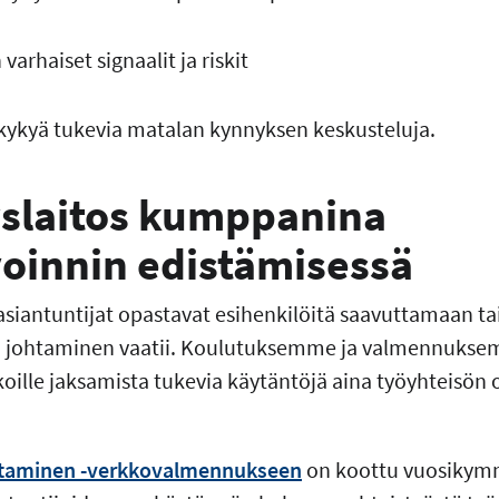
varhaiset signaalit ja riskit
kykyä tukevia matalan kynnyksen keskusteluja.
slaitos kumppanina
oinnin edistämisessä
asiantuntijat opastavat esihenkilöitä saavuttamaan t
in johtaminen vaatii. Koulutuksemme ja valmennukse
ille jaksamista tukevia käytäntöjä aina työyhteisön 
htaminen -verkkovalmennukseen
on koottu vuosiky