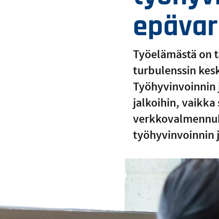
epävar
Työelämästä on t
turbulenssin kesk
Työhyvinvoinnin 
jalkoihin, vaikk
verkkovalmennuks
työhyvinvoinnin 