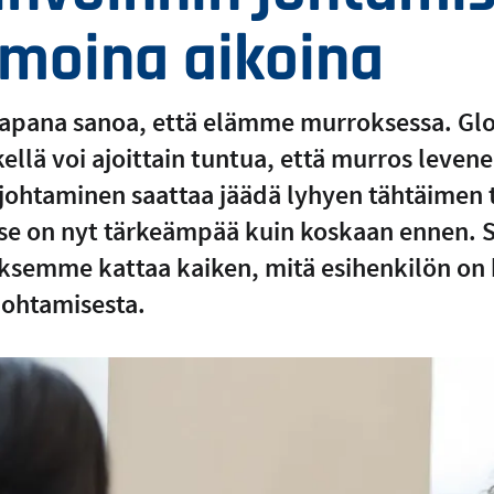
moina aikoina
apana sanoa, että elämme murroksessa. Gl
ellä voi ajoittain tuntua, että murros levene
johtaminen saattaa jäädä lyhyen tähtäimen 
a se on nyt tärkeämpää kuin koskaan ennen. 
emme kattaa kaiken, mitä esihenkilön on 
johtamisesta.