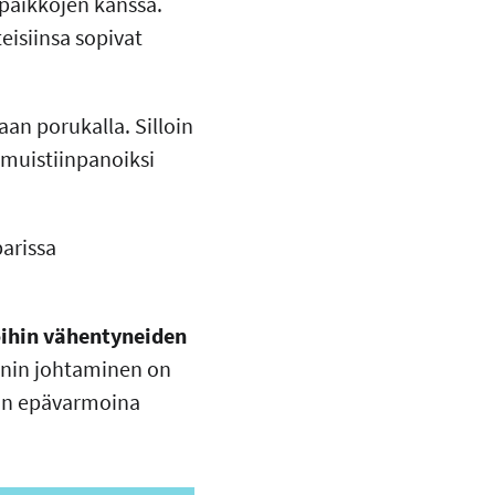
paikkojen kanssa.
isiinsa sopivat
an porukalla. Silloin
ä muistiinpanoiksi
arissa
öihin vähentyneiden
nin johtaminen on
in epävarmoina