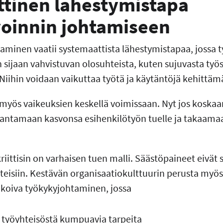
tinen lähestymistapa
oinnin johtamiseen
aminen vaatii systemaattista lähestymistapaa, jossa 
ijaan vahvistuvan olosuhteista, kuten sujuvasta työs
Niihin voidaan vaikuttaa työtä ja käytäntöjä kehittämä
t myös vaikeuksien keskellä voimissaan. Nyt jos koska
 antamaan kasvonsa esihenkilötyön tuelle ja takaama
riittisin on varhaisen tuen malli. Säästöpaineet eivät s
steisiin. Kestävän organisaatiokulttuurin perusta my
koiva työkykyjohtaminen, jossa
 työyhteisöstä kumpuavia tarpeita