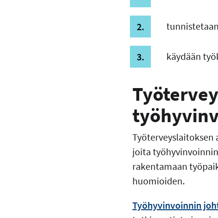
tunnistetaan 
käydään työ
Työtervey
työhyvinv
Työterveyslaitoksen 
joita työhyvinvoinn
rakentamaan työpaiko
huomioiden.
Työhyvinvoinnin jo