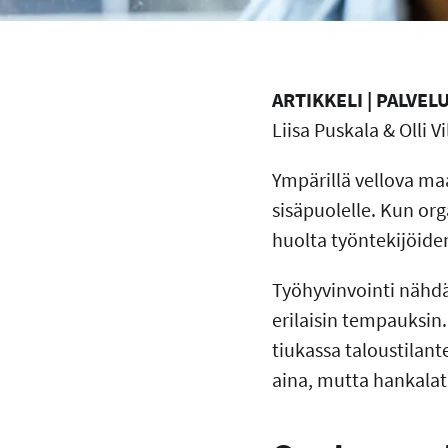
ARTIKKELI | PALVEL
Liisa Puskala & Olli V
Ympärillä vellova ma
sisäpuolelle. Kun org
huolta työntekijöiden
Työhyvinvointi nähdä
erilaisin tempauksin.
tiukassa taloustilant
aina, mutta hankalat