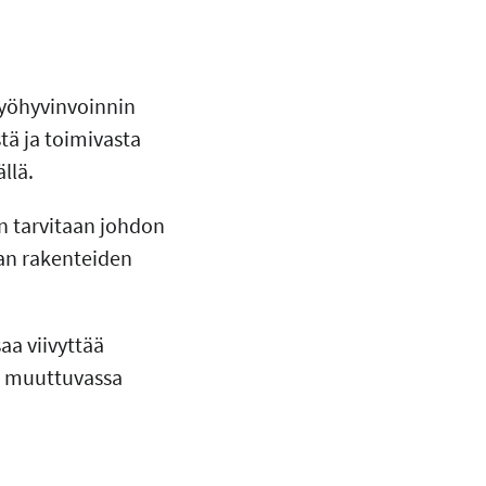
työhyvinvoinnin
tä ja toimivasta
llä.
an tarvitaan johdon
an rakenteiden
aa viivyttää
ös muuttuvassa