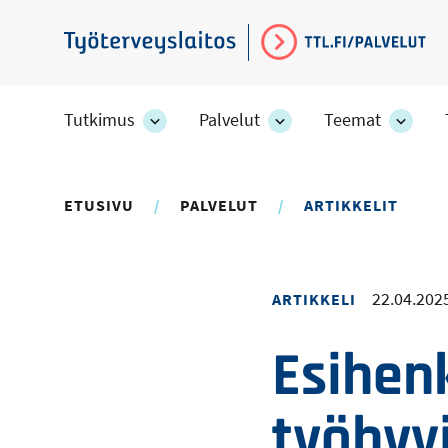
Hyppää
pääsisältöön
Työterveyslaitos
Tutkimus
Palvelut
Teemat
Tutkimus
Palvelut
Teem
-
-
-
osion
osion
osion
alakohteet
alakohteet
alako
ETUSIVU
PALVELUT
ARTIKKELIT
22.04.202
ARTIKKELI
Esihen
työhyv