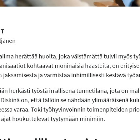
UT
iljanen
ailma herättää huolta, joka väistämättä tulvii myös t
anisaatiot kohtaavat moninaisia haasteita, on erityise
 jaksamisesta ja varmistaa inhimillisesti kestävä työar
än herkästi työstä irrallisena tunnetilana, jota on ma
 Riskinä on, että tällöin se nähdään ylimääräisenä kul
eessa varaa. Toki työhyvinvoinnin toimenpiteiden prior
 ajat houkuttelevat tyytymään minimiin.