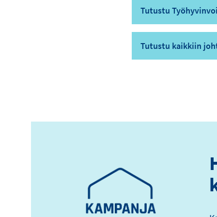
Tutustu Työhyvinvo
Tutustu kaikkiin jo