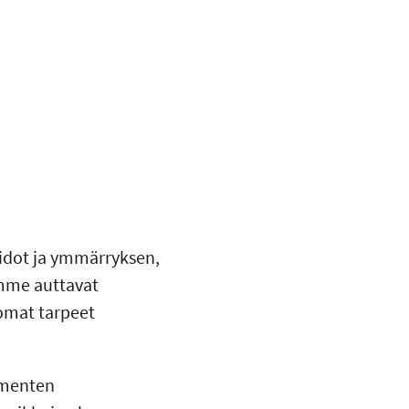
aidot ja ymmärryksen,
mme auttavat
omat tarpeet
mmenten