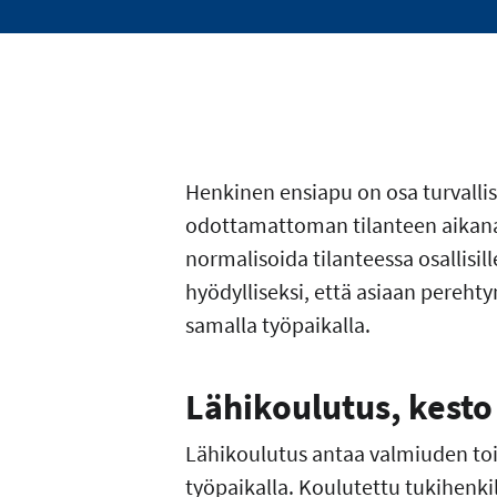
Henkinen ensiapu on osa turvalli
odottamattoman tilanteen aikana 
normalisoida tilanteessa osallisil
hyödylliseksi, että asiaan perehty
samalla työpaikalla.
Lähikoulutus, kesto
Lähikoulutus antaa valmiuden to
työpaikalla. Koulutettu tukihenki