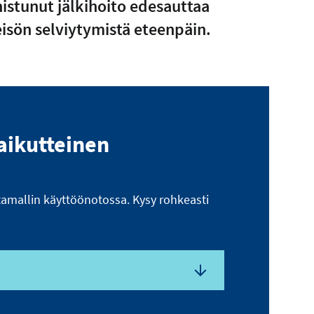
istunut jälkihoito edesauttaa
isön selviytymistä eteenpäin.
vaikutteinen
mallin käyttöönotossa. Kysy rohkeasti