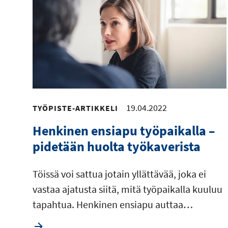
i
t
e
19.04.2022
TYÖPISTE-ARTIKKELI
Henkinen ensiapu työpaikalla –
pidetään huolta työkaverista
Töissä voi sattua jotain yllättävää, joka ei
vastaa ajatusta siitä, mitä työpaikalla kuuluu
tapahtua. Henkinen ensiapu auttaa…