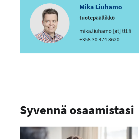
p
Mika Liuhamo
o
tuotepäällikkö
s
t
s
mika.liuhamo
[at]
ttl.fi
i
ä
Puhelin
+358 30 474 8620
o
h
s
k
o
ö
i
p
t
o
e
s
t
Syvennä osaamistasi
i
o
s
o