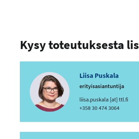
Kysy toteutuksesta li
Liisa Puskala
erityisasiantuntija
s
liisa.puskala
[at]
ttl.fi
ä
Puhelin
+358 30 474 3064
h
k
ö