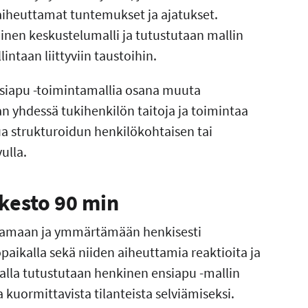
aiheuttamat tuntemukset ja ajatukset.
inen keskustelumalli ja tutustutaan mallin
lintaan liittyviin taustoihin.
nsiapu -toimintamallia osana muuta
an yhdessä tukihenkilön taitoja ja toimintaa
ua strukturoidun henkilökohtaisen tai
ulla.
 kesto 90 min
stamaan ja ymmärtämään henkisesti
paikalla sekä niiden aiheuttamia reaktioita ja
lla tutustutaan henkinen ensiapu -mallin
ta kuormittavista tilanteista selviämiseksi.