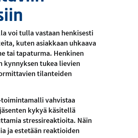
siin
a voi tulla vastaan henkisesti
teita, kuten asiakkaan uhkaava
ne tai tapaturma. Henkinen
n kynnyksen tukea lievien
rmittavien tilanteiden
toimintamalli vahvistaa
 jäsenten kykyä käsitellä
tamia stressireaktioita. Näin
ia ja estetään reaktioiden