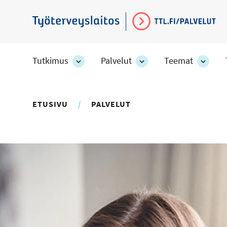
Hyppää
pääsisältöön
Työterveyslaitos
Tutkimus
Palvelut
Teemat
Tutkimus
Palvelut
Teem
-
-
-
osion
osion
osion
alakohteet
alakohteet
alako
ETUSIVU
PALVELUT