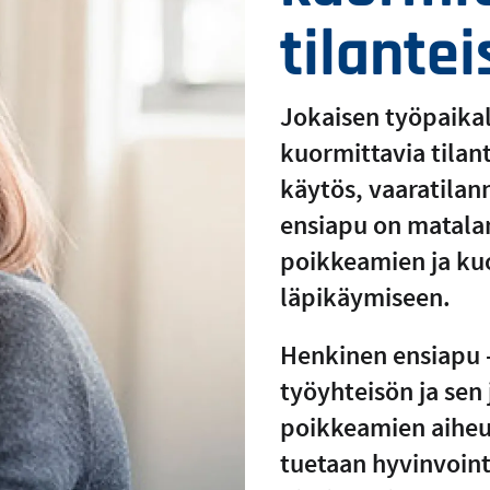
tilantei
Jokaisen työpaikall
kuormittavia tilan
käytös, vaaratilan
ensiapu on matala
poikkeamien ja kuo
läpikäymiseen.
Henkinen ensiapu -
työyhteisön ja sen
poikkeamien aiheut
tuetaan hyvinvoint