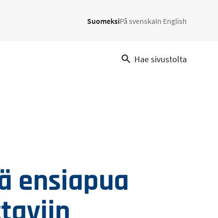
Suomeksi
På svenska
In English
Hae sivustolta
ä ensiapua
taviin