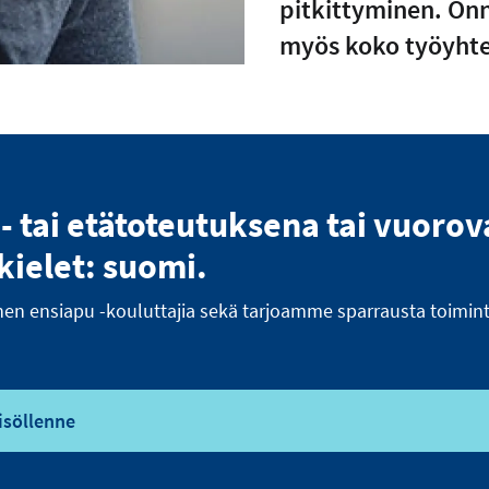
pitkittyminen. Onn
myös koko työyhte
i- tai etätoteutuksena tai vuoro
kielet: suomi.
 ensiapu -kouluttajia sekä tarjoamme sparrausta toiminta
isöllenne