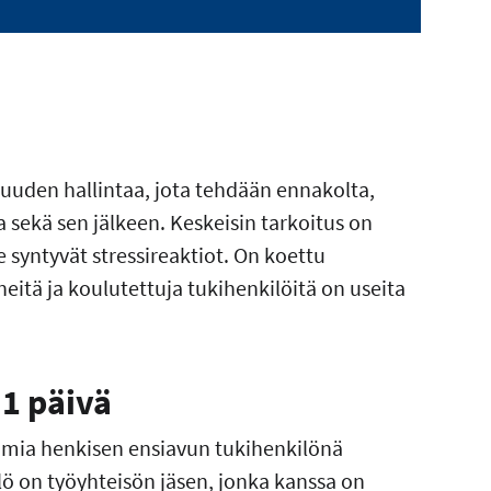
suuden hallintaa, jota tehdään ennakolta,
sekä sen jälkeen. Keskeisin tarkoitus on
le syntyvät stressireaktiot. On koettu
neitä ja koulutettuja tukihenkilöitä on useita
 1 päivä
imia henkisen ensiavun tukihenkilönä
lö on työyhteisön jäsen, jonka kanssa on