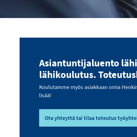
Asiantuntijaluento läh
lähikoulutus. Toteutus
Koulutamme myös asiakkaan omia Henkinen
lisää!
Ota yhteyttä tai tilaa toteutus työyhte