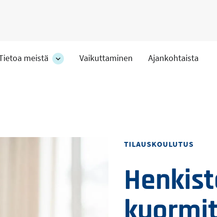
Tietoa meistä
Vaikuttaminen
Ajankohtaista
at
Tietoa
meistä
-
hteet
osion
alakohteet
Toteutustapa
TILAUSKOULUTUS
Henkist
kuormit