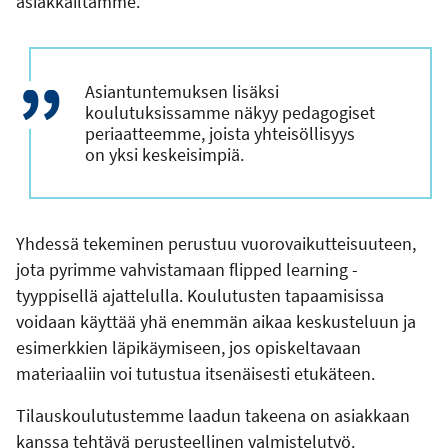
asiakkailtamme.
Asiantuntemuksen lisäksi
koulutuksissamme näkyy pedagogiset
periaatteemme, joista yhteisöllisyys
on yksi keskeisimpiä.
Yhdessä tekeminen perustuu vuorovaikutteisuuteen,
jota pyrimme vahvistamaan flipped learning -
tyyppisellä ajattelulla. Koulutusten tapaamisissa
voidaan käyttää yhä enemmän aikaa keskusteluun ja
esimerkkien läpikäymiseen, jos opiskeltavaan
materiaaliin voi tutustua itsenäisesti etukäteen.
Tilauskoulutustemme laadun takeena on asiakkaan
kanssa tehtävä perusteellinen valmistelutyö.