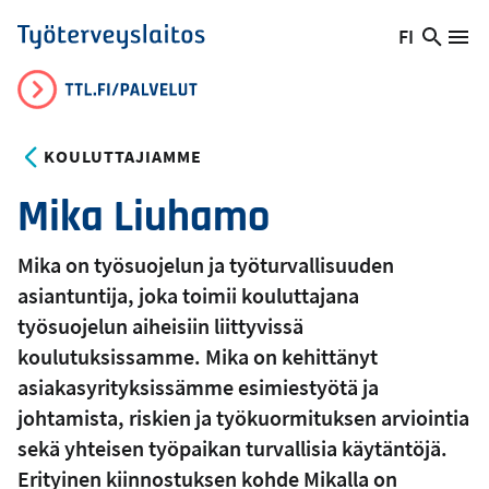
Hyppää
FI
Hae
Vaihda
Va
Työterveyslaitos
pääsisältöön
sivust
kieltä,
nykyinen
kieli:
KOULUTTAJIAMME
Mika Liuhamo
Mika on työsuojelun ja työturvallisuuden
asiantuntija, joka toimii kouluttajana
työsuojelun aiheisiin liittyvissä
koulutuksissamme. Mika on kehittänyt
asiakasyrityksissämme esimiestyötä ja
johtamista, riskien ja työkuormituksen arviointia
sekä yhteisen työpaikan turvallisia käytäntöjä.
Erityinen kiinnostuksen kohde Mikalla on