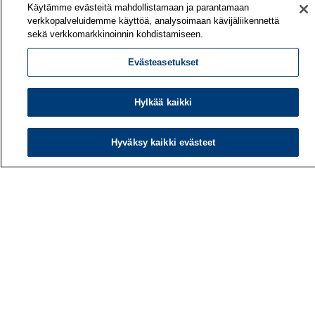
Käytämme evästeitä mahdollistamaan ja parantamaan
verkkopalveluidemme käyttöä, analysoimaan kävijäliikennettä
sekä verkkomarkkinoinnin kohdistamiseen.
Evästeasetukset
Hylkää kaikki
Hyväksy kaikki evästeet
Työterveyslaitos
PL 40
00032 TYÖTERVEYSLAITOS
Puhelin: 030 474 1 (pvm/mpm)
Yhteystiedot