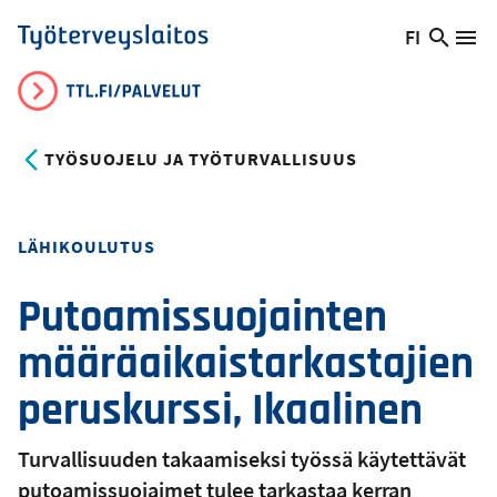
Hyppää
FI
Hae
Vaihda
Va
Työterveyslaitos
pääsisältöön
sivust
kieltä,
nykyinen
kieli:
TYÖSUOJELU JA TYÖTURVALLISUUS
Toteutustapa
LÄHIKOULUTUS
Putoamissuojainten
määräaikaistarkastajien
peruskurssi, Ikaalinen
Turvallisuuden takaamiseksi työssä käytettävät
putoamissuojaimet tulee tarkastaa kerran