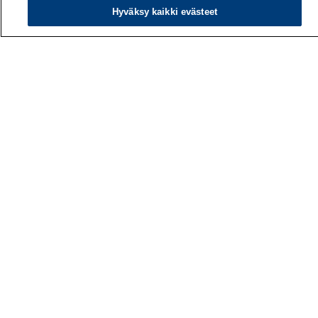
Hyväksy kaikki evästeet
Työterveyslaitos
PL 40
00032 TYÖTERVEYSLAITOS
Puhelin: 030 474 1 (pvm/mpm)
Yhteystiedot
Laskutustiedot
Medialle
Tietoa meistä
Avoimet työpaikat
Tilaa uutiskirje
Hae sivustolta
Tutkimus
Palvelut
Teemat
Vaikuttaminen