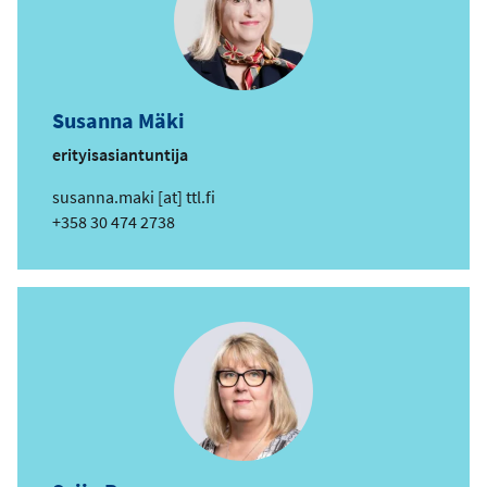
Susanna Mäki
erityisasiantuntija
s
susanna.maki
[at]
ttl.fi
ä
Puhelin
+358 30 474 2738
h
k
ö
p
o
s
t
i
o
s