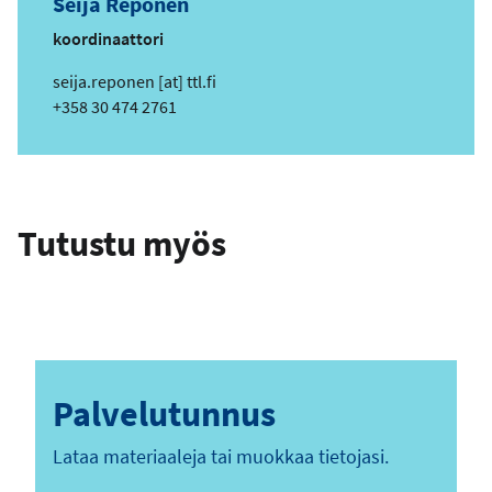
Seija Reponen
o
i
koordinaattori
t
s
seija.reponen
[at]
ttl.fi
e
ä
Puhelin
+358 30 474 2761
h
k
ö
p
Tutustu myös
o
s
t
i
o
s
o
Palvelutunnus
i
t
Lataa materiaaleja tai muokkaa tietojasi.
e