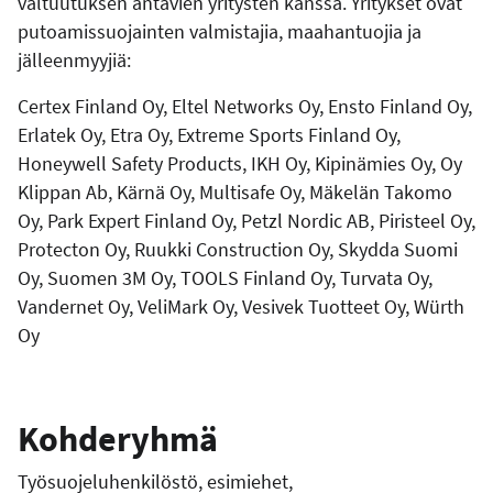
valtuutuksen antavien yritysten kanssa. Yritykset ovat
putoamissuojainten valmistajia, maahantuojia ja
jälleenmyyjiä:
Certex Finland Oy, Eltel Networks Oy, Ensto Finland Oy,
Erlatek Oy, Etra Oy, Extreme Sports Finland Oy,
Honeywell Safety Products, IKH Oy, Kipinämies Oy, Oy
Klippan Ab, Kärnä Oy, Multisafe Oy, Mäkelän Takomo
Oy, Park Expert Finland Oy, Petzl Nordic AB, Piristeel Oy,
Protecton Oy, Ruukki Construction Oy, Skydda Suomi
Oy, Suomen 3M Oy, TOOLS Finland Oy, Turvata Oy,
Vandernet Oy, VeliMark Oy, Vesivek Tuotteet Oy, Würth
Oy
Kohderyhmä
Työsuojeluhenkilöstö, esimiehet,