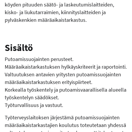
köyden pituuden säätö- ja laskeutumislaitteiden,
kisko- ja liukutarraimien, kiinnityslaitteiden ja
pylväskenkien määräaikaistarkastus.
Sisältö
Putoamissuojainten perusteet.
Määräaikaistarkastuksen hylkäyskriteerit ja raportointi.
Valtuutuksen antavien yritysten putoamissuojainten
määräaikaistarkastuksen erityispiirteet.
Korkealla työskentely ja putoamisvaarallisella alueella
työskentelyn säädökset.
Työturvallisuus ja vastuut.
Työterveyslaitoksen järjestämä putoamissuojainten
määräaikaistarkastajien koulutus toteutetaan yhdessä