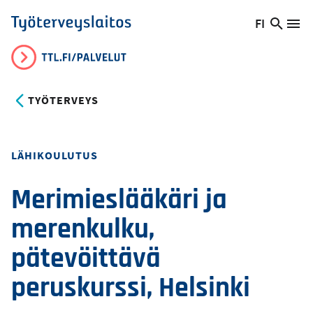
Hyppää
FI
Hae
Vaihda
Va
Työterveyslaitos
pääsisältöön
sivust
kieltä,
nykyinen
kieli:
TYÖTERVEYS
Toteutustapa
LÄHIKOULUTUS
Merimieslääkäri ja
merenkulku,
pätevöittävä
peruskurssi, Helsinki