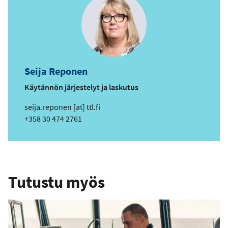
o
s
t
i
o
s
Seija Reponen
o
i
Käytännön järjestelyt ja laskutus
t
s
seija.reponen
[at]
ttl.fi
e
ä
Puhelin
+358 30 474 2761
h
k
ö
p
Tutustu myös
o
s
t
i
o