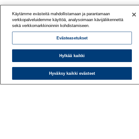
Käytämme evästeitä mahdollistamaan ja parantamaan
verkkopalveluidemme käyttöä, analysoimaan kävijäliikennettä
sekä verkkomarkkinoinnin kohdistamiseen.
Evästeasetukset
Hylkää kaikki
Hyväksy kaikki evästeet
Työterveyslaitos
PL 40
00032 TYÖTERVEYSLAITOS
Puhelin: 030 474 1 (pvm/mpm)
Yhteystiedot
Laskutustiedot
Medialle