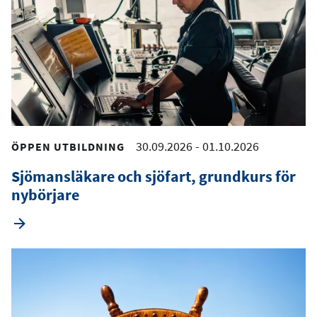
s
o
i
t
e
30.09.2026
-
01.10.2026
ÖPPEN UTBILDNING
Sjömansläkare och sjöfart, grundkurs för
nybörjare