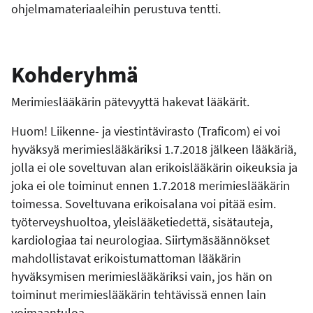
ohjelmamateriaaleihin perustuva tentti.
Kohderyhmä
Merimieslääkärin pätevyyttä hakevat lääkärit.
Huom! Liikenne- ja viestintävirasto (Traficom) ei voi
hyväksyä merimieslääkäriksi 1.7.2018 jälkeen lääkäriä,
jolla ei ole soveltuvan alan erikoislääkärin oikeuksia ja
joka ei ole toiminut ennen 1.7.2018 merimieslääkärin
toimessa. Soveltuvana erikoisalana voi pitää esim.
työterveyshuoltoa, yleislääketiedettä, sisätauteja,
kardiologiaa tai neurologiaa. Siirtymäsäännökset
mahdollistavat erikoistumattoman lääkärin
hyväksymisen merimieslääkäriksi vain, jos hän on
toiminut merimieslääkärin tehtävissä ennen lain
voimaantuloa.