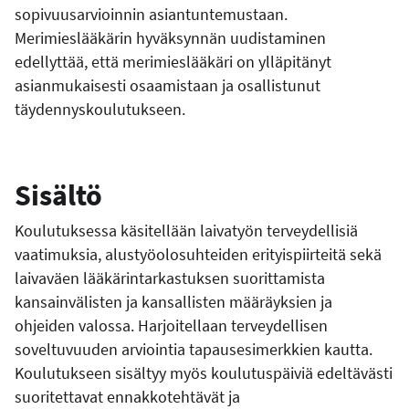
sopivuusarvioinnin asiantuntemustaan.
Merimieslääkärin hyväksynnän uudistaminen
edellyttää, että merimieslääkäri on ylläpitänyt
asianmukaisesti osaamistaan ja osallistunut
täydennyskoulutukseen.
Sisältö
Koulutuksessa käsitellään laivatyön terveydellisiä
vaatimuksia, alustyöolosuhteiden erityispiirteitä sekä
laivaväen lääkärintarkastuksen suorittamista
kansainvälisten ja kansallisten määräyksien ja
ohjeiden valossa. Harjoitellaan terveydellisen
soveltuvuuden arviointia tapausesimerkkien kautta.
Koulutukseen sisältyy myös koulutuspäiviä edeltävästi
suoritettavat ennakkotehtävät ja