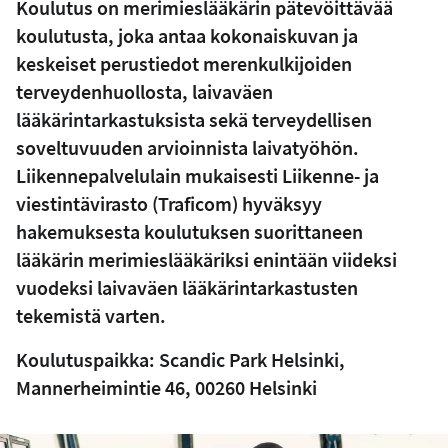
Koulutus on merimieslääkärin pätevöittävää
koulutusta, joka antaa kokonaiskuvan ja
keskeiset perustiedot merenkulkijoiden
terveydenhuollosta, laivaväen
lääkärintarkastuksista sekä terveydellisen
soveltuvuuden arvioinnista laivatyöhön.
Liikennepalvelulain mukaisesti Liikenne- ja
viestintävirasto (Traficom) hyväksyy
hakemuksesta koulutuksen suorittaneen
lääkärin merimieslääkäriksi enintään viideksi
vuodeksi laivaväen lääkärintarkastusten
tekemistä varten.
Koulutuspaikka: Scandic Park Helsinki,
Mannerheimintie 46, 00260 Helsinki