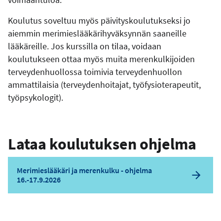
Koulutus soveltuu myös päivityskoulutukseksi jo
aiemmin merimieslääkärihyväksynnän saaneille
lääkäreille. Jos kurssilla on tilaa, voidaan
koulutukseen ottaa myös muita merenkulkijoiden
terveydenhuollossa toimivia terveydenhuollon
ammattilaisia (terveydenhoitajat, työfysioterapeutit,
työpsykologit).
Lataa koulutuksen ohjelma
Merimieslääkäri ja merenkulku - ohjelma
16.-17.9.2026