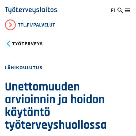
Hyppää
FI
Hae
Vaihda
Va
Työterveyslaitos
pääsisältöön
sivust
kieltä,
nykyinen
kieli:
TYÖTERVEYS
Toteutustapa
LÄHIKOULUTUS
Unettomuuden
arvioinnin ja hoidon
käytäntö
työterveyshuollossa