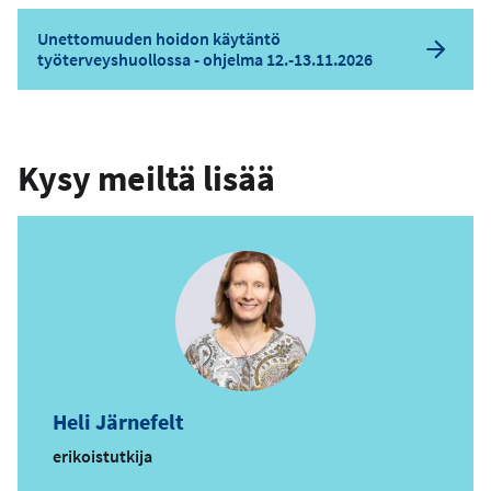
Unettomuuden hoidon käytäntö
työterveyshuollossa - ohjelma 12.-13.11.2026
Kysy meiltä lisää
Heli Järnefelt
erikoistutkija