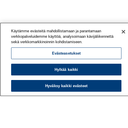
Käytämme evästeitä mahdollistamaan ja parantamaan
verkkopalveluidemme käyttöä, analysoimaan kävijäliikennettä
sekä verkkomarkkinoinnin kohdistamiseen.
Evästeasetukset
Hylkää kaikki
Hyväksy kaikki evästeet
Työterveyslaitos
PL 40
00032 TYÖTERVEYSLAITOS
Puhelin: 030 474 1 (pvm/mpm)