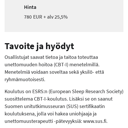
Hinta
780
EUR
+ alv
25,5%
Tavoite ja hyödyt
Osallistujat saavat tietoa ja taitoa toteuttaa
unettomuuden hoitoa (CBT-I) menetelmillä.
Menetelmiä voidaan soveltaa sekä yksilö- että
ryhmämuotoisesti.
Koulutus on ESRS:n (European Sleep Research Society)
suosittelema CBT-I-koulutus. Lisäksi se on saanut
Suomen unitutkimusseuran (SUS) sertifikaatin
koulutuksena, jolla voi hakea uniohjaaja ja
unettomuusterapeutti -pätevyyksiä: www.sus.fi.