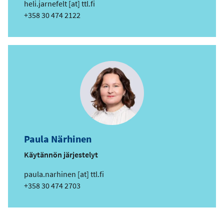
s
heli.jarnefelt
[at]
ttl.fi
ä
Puhelin
+358 30 474 2122
h
k
ö
p
o
s
t
i
o
s
Paula Närhinen
o
i
Käytännön järjestelyt
t
s
paula.narhinen
[at]
ttl.fi
e
ä
Puhelin
+358 30 474 2703
h
k
ö