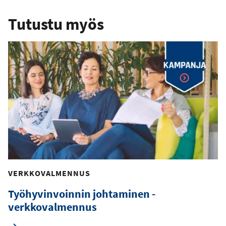
p
Tutustu myös
o
s
t
i
o
s
o
i
t
e
VERKKOVALMENNUS
Työhyvinvoinnin johtaminen -
verkkovalmennus