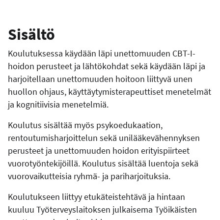
Sisältö
Koulutuksessa käydään läpi unettomuuden CBT-I-
hoidon perusteet ja lähtökohdat sekä käydään läpi ja
harjoitellaan unettomuuden hoitoon liittyvä unen
huollon ohjaus, käyttäytymisterapeuttiset menetelmät
ja kognitiivisia menetelmiä.
Koulutus sisältää myös psykoedukaation,
rentoutumisharjoittelun sekä unilääkevähennyksen
perusteet ja unettomuuden hoidon erityispiirteet
vuorotyöntekijöillä. Koulutus sisältää luentoja sekä
vuorovaikutteisia ryhmä- ja pariharjoituksia.
Koulutukseen liittyy etukäteistehtävä ja hintaan
kuuluu Työterveyslaitoksen julkaisema Työikäisten