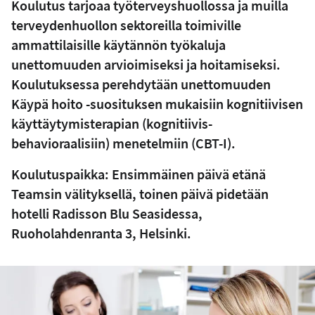
Koulutus tarjoaa työterveyshuollossa ja muilla
terveydenhuollon sektoreilla toimiville
ammattilaisille käytännön työkaluja
unettomuuden arvioimiseksi ja hoitamiseksi.
Koulutuksessa perehdytään unettomuuden
Käypä hoito -suosituksen mukaisiin kognitiivisen
käyttäytymisterapian (kognitiivis-
behavioraalisiin) menetelmiin (CBT-I).
Koulutuspaikka: Ensimmäinen päivä etänä
Teamsin välityksellä, toinen päivä pidetään
hotelli Radisson Blu Seasidessa,
Ruoholahdenranta 3, Helsinki.