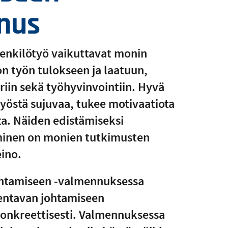
nus
henkilötyö vaikuttavat monin
on työn tulokseen ja laatuun,
riin sekä työhyvinvointiin. Hyvä
yöstä sujuvaa, tukee motivaatiota
ta. Näiden edistämiseksi
minen on monien tutkimusten
ino.
ohtamiseen -valmennuksessa
entavan johtamiseen
konkreettisesti. Valmennuksessa