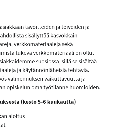
siakkaan tavoitteiden ja toiveiden ja
dollista sisällyttää kasvokkain
areja, verkkomateriaaleja sekä
imista tukeva verkkomateriaali on ollut
iakkaidemme suosiossa, sillä se sisältää
iaaleja ja käytännönläheisiä tehtäviä.
yös valmennuksen vaikuttavuutta ja
tavan opiskelun oma työtilanne huomioiden.
uksesta (kesto 5-6 kuukautta)
an aloitus
lat