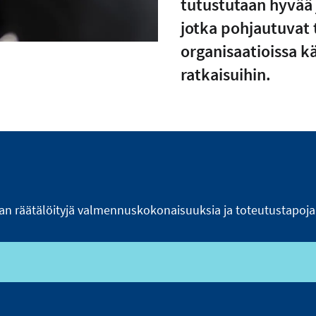
tutustutaan hyvää 
jotka pohjautuvat t
organisaatioissa kä
ratkaisuihin.
räätälöityjä valmennuskokonaisuuksia ja toteutustapoja. K