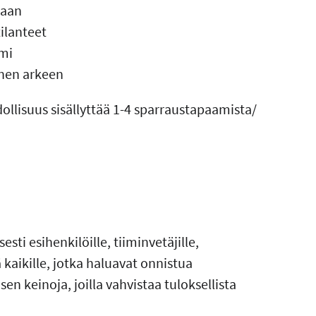
maan
ilanteet
imi
inen arkeen
lisuus sisällyttää 1-4 sparraustapaamista/
ti esihenkilöille, tiiminvetäjille,
kä kaikille, jotka haluavat onnistua
en keinoja, joilla vahvistaa tuloksellista