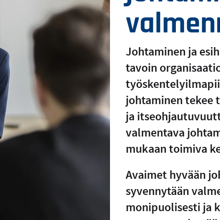
valmen
Johtaminen ja esi
tavoin organisaati
työskentelyilmapii
johtaminen tekee t
ja itseohjautuvuut
valmentava johta
mukaan toimiva ke
Avaimet hyvään j
syvennytään valm
monipuolisesti ja 