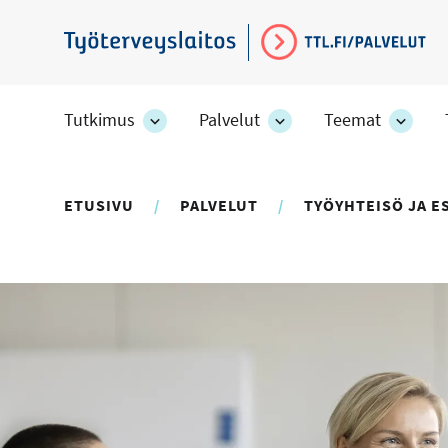
Hyppää
pääsisältöön
Työterveyslaitos
Tutkimus
Palvelut
Teemat
Tutkimus
Palvelut
Teem
-
-
-
osion
osion
osion
alakohteet
alakohteet
alako
ETUSIVU
PALVELUT
TYÖYHTEISÖ JA E