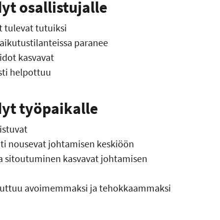
 osallistujalle
 tulevat tutuiksi
aikutustilanteissa paranee
idot kasvavat
ti helpottuu
t työpaikalle
istuvat
inti nousevat johtamisen keskiöön
ja sitoutuminen kasvavat johtamisen
muuttuu avoimemmaksi ja tehokkaammaksi