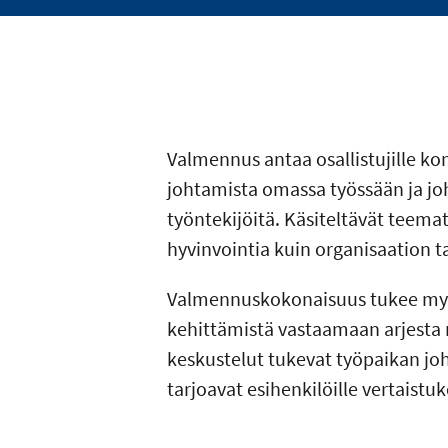
Valmennus antaa osallistujille ko
johtamista omassa työssään ja joht
työntekijöitä. Käsiteltävät teema
hyvinvointia kuin organisaation ta
Valmennuskokonaisuus tukee myös
kehittämistä vastaamaan arjesta n
keskustelut tukevat työpaikan jo
tarjoavat esihenkilöille vertaistu