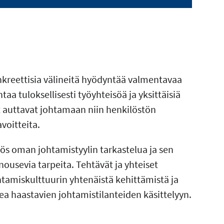
nkreettisia välineitä hyödyntää valmentavaa
aa tuloksellisesti työyhteisöä ja yksittäisiä
t auttavat johtamaan niin henkilöstön
voitteita.
 oman johtamistyylin tarkastelua ja sen
ousevia tarpeita. Tehtävät ja yhteiset
htamiskulttuurin yhtenäistä kehittämistä ja
kea haastavien johtamistilanteiden käsittelyyn.