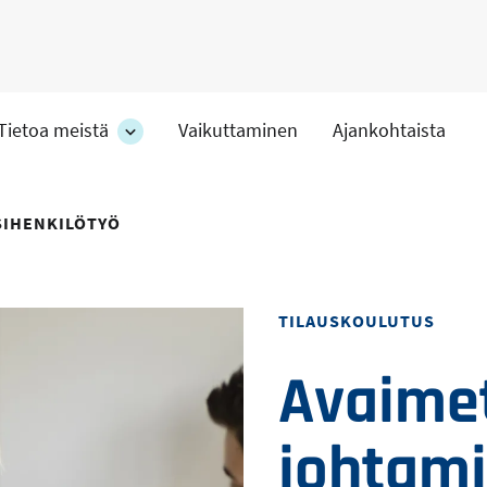
Tietoa meistä
Vaikuttaminen
Ajankohtaista
at
Tietoa
meistä
-
hteet
osion
SIHENKILÖTYÖ
alakohteet
Toteutustapa
TILAUSKOULUTUS
Avaime
johtami