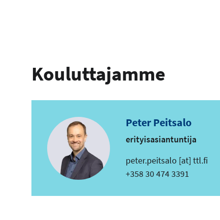
Kouluttajamme
Peter Peitsalo
erityisasiantuntija
s
peter.peitsalo
[at]
ttl.fi
ä
Puhelin
+358 30 474 3391
h
k
ö