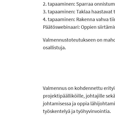
2. tapaaminen: Sparraa onnistu
3. tapaaminen: Taklaa haastavat t
4. tapaaminen: Rakenna vahva ti
Päätöswebinaari: Oppien siirtäm
Valmennustoteutukseen on mahdol
osallistuja.
Valmennus on kohdennettu erityises
projektipäälliköille, johtajille se
johtamisessa ja oppia lähijohtamis
työskentelyä ja työhyvinvointia.