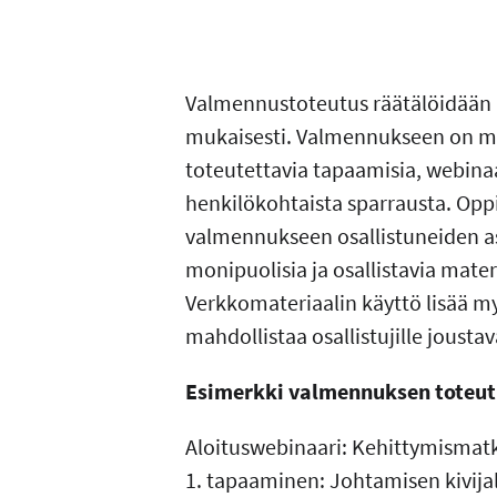
Valmennustoteutus räätälöidään a
mukaisesti. Valmennukseen on mah
toteutettavia tapaamisia, webina
henkilökohtaista sparrausta. Opp
valmennukseen osallistuneiden as
monipuolisia ja osallistavia mater
Verkkomateriaalin käyttö lisää m
mahdollistaa osallistujille jous
Esimerkki valmennuksen toteut
Aloituswebinaari: Kehittymismatk
1. tapaaminen: Johtamisen kivija