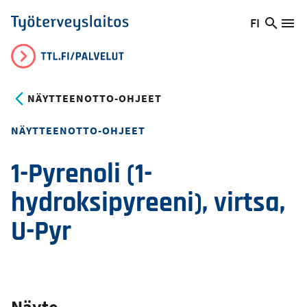
Hyppää
FI
Hae
Vaihda
Va
Työterveyslaitos
pääsisältöön
sivust
kieltä,
nykyinen
kieli:
NÄYTTEENOTTO-OHJEET
NÄYTTEENOTTO-OHJEET
1-Pyrenoli (1-
hydroksipyreeni), virtsa,
U-Pyr
Näyte