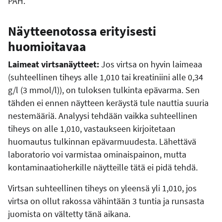
PAH.
Näytteenotossa erityisesti
huomioitavaa
Laimeat virtsanäytteet:
Jos virtsa on hyvin laimeaa
(suhteellinen tiheys alle 1,010 tai kreatiniini alle 0,34
g/l (3 mmol/l)), on tuloksen tulkinta epävarma. Sen
tähden ei ennen näytteen keräystä tule nauttia suuria
nestemääriä. Analyysi tehdään vaikka suhteellinen
tiheys on alle 1,010, vastaukseen kirjoitetaan
huomautus tulkinnan epävarmuudesta. Lähettävä
laboratorio voi varmistaa ominaispainon, mutta
kontaminaatioherkille näytteille tätä ei pidä tehdä.
Virtsan suhteellinen tiheys on yleensä yli 1,010, jos
virtsa on ollut rakossa vähintään 3 tuntia ja runsasta
juomista on vältetty tänä aikana.