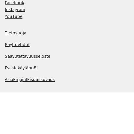
Facebook
ö
Instagram
y
YouTube
d
Tietosuoja
ä
Käyttöehdot
m
Saavutettavuusseloste
e
i
Evästekäytännöt
d
Asiakirjajulkisuuskuvaus
ä
t
s
o
m