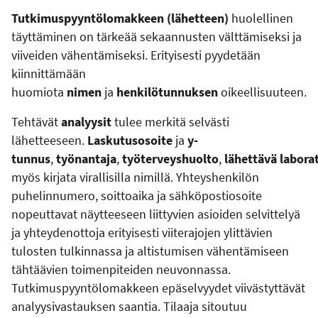
Tutkimuspyyntölomakkeen (lähetteen)
huolellinen
täyttäminen on tärkeää sekaannusten välttämiseksi ja
viiveiden vähentämiseksi. Erityisesti pyydetään
kiinnittämään
huomiota
nimen
ja
henkilötunnuksen
oikeellisuuteen.
Tehtävät
analyysit
tulee merkitä selvästi
lähetteeseen.
Laskutusosoite
ja
y-
tunnus
,
työnantaja
,
työterveyshuolto
,
lähettävä
labora
myös kirjata virallisilla nimillä. Yhteyshenkilön
puhelinnumero, soittoaika ja sähköpostiosoite
nopeuttavat näytteeseen liittyvien asioiden selvittelyä
ja yhteydenottoja erityisesti viiterajojen ylittävien
tulosten tulkinnassa ja altistumisen vähentämiseen
tähtäävien toimenpiteiden neuvonnassa.
Tutkimuspyyntölomakkeen epäselvyydet viivästyttävät
analyysivastauksen saantia. Tilaaja sitoutuu