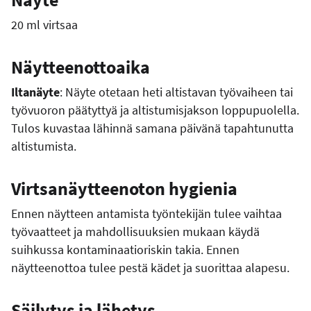
20 ml virtsaa
Näytteenottoaika
Iltanäyte
: Näyte otetaan heti altistavan työvaiheen tai
työvuoron päätyttyä ja altistumisjakson loppupuolella.
Tulos kuvastaa lähinnä samana päivänä tapahtunutta
altistumista.
Virtsanäytteenoton hygienia
Ennen näytteen antamista työntekijän tulee vaihtaa
työvaatteet ja mahdollisuuksien mukaan käydä
suihkussa kontaminaatioriskin takia. Ennen
näytteenottoa tulee pestä kädet ja suorittaa alapesu.
Säilytys ja lähetys