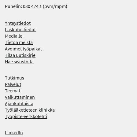
Puhelin: 030 474 1 (pvm/mpm)
Yhteystiedot
Laskutustiedot
Medialle
Tietoa meistä
Avoimet työpaikat
Tilaa uutiskirje
Hae sivustolta
Tutkimus
Palvelut
Teemat
Vaikuttaminen
Ajankohtaista
Työlääketieteen klinikka
Työpiste-verkkolehti
L
LinkedIn