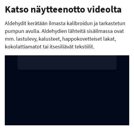
Katso näytteenotto videolta
Aldehydit kerätään ilmasta kalibroidun ja tarkastetun
pumpun avulla. Aldehydien lähteitä sisäilmassa ovat
mm. lastulevy, kalusteet, happokovetteiset lakat,
kokolattiamatot tai itsesiliävät tekstiilit.