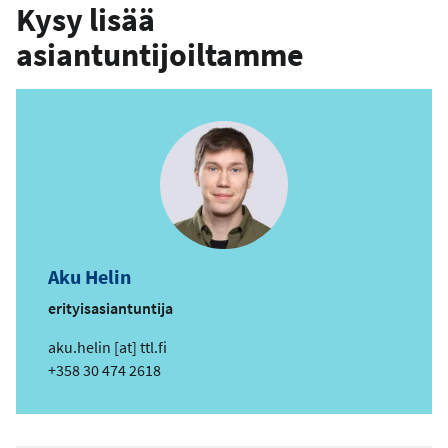
Kysy lisää
asiantuntijoiltamme
Aku Helin
erityisasiantuntija
s
aku.helin
[at]
ttl.fi
ä
Puhelin
+358 30 474 2618
h
k
ö