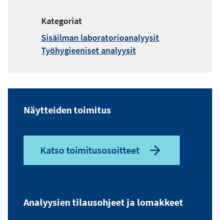
p
o
Kategoriat
s
Sisäilman laboratorioanalyysit
t
Työhygieeniset analyysit
i
o
s
o
i
t
Näytteiden toimitus
e
Katso toimitusosoitteet
Analyysien tilausohjeet ja lomakkeet