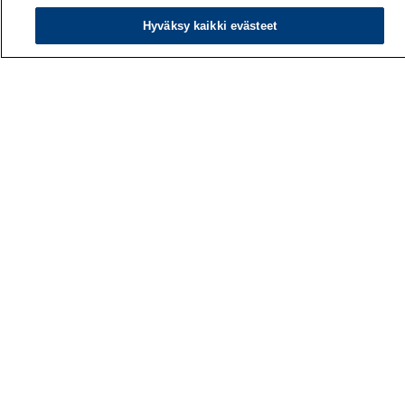
Hyväksy kaikki evästeet
Työterveyslaitos
PL 40
00032 TYÖTERVEYSLAITOS
Puhelin: 030 474 1 (pvm/mpm)
Yhteystiedot
Laskutustiedot
Medialle
Tietoa meistä
Avoimet työpaikat
Tilaa uutiskirje
Hae sivustolta
Tutkimus
Palvelut
Teemat