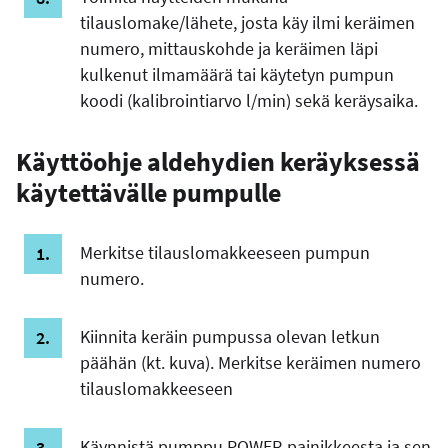
tilauslomake/lähete, josta käy ilmi keräimen
numero, mittauskohde ja keräimen läpi
kulkenut ilmamäärä tai käytetyn pumpun
koodi (kalibrointiarvo l/min) sekä keräysaika.
Käyttöohje aldehydien keräyksessä
käytettävälle pumpulle
Merkitse tilauslomakkeeseen pumpun
numero.
Kiinnita keräin pumpussa olevan letkun
päähän (kt. kuva). Merkitse keräimen numero
tilauslomakkeeseen
Käynnistä pumppu POWER-painikkeesta ja sen