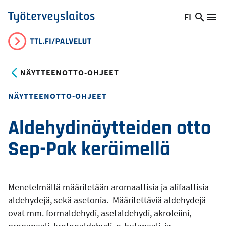
Hyppää
FI
Hae
Vaihda
Va
Työterveyslaitos
pääsisältöön
sivust
kieltä,
nykyinen
kieli:
NÄYTTEENOTTO-OHJEET
NÄYTTEENOTTO-OHJEET
Aldehydinäytteiden otto
Sep-Pak keräimellä
Menetelmällä määritetään aromaattisia ja alifaattisia
aldehydejä, sekä asetonia. Määritettäviä aldehydejä
ovat mm. formaldehydi, asetaldehydi, akroleiini,