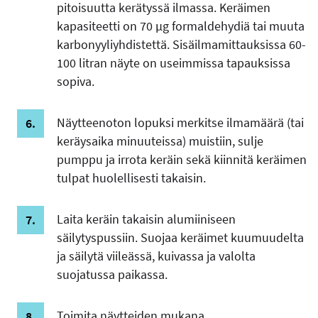
pitoisuutta kerätyssä ilmassa. Keräimen
kapasiteetti on 70 µg formaldehydiä tai muuta
karbonyyliyhdistettä. Sisäilmamittauksissa 60-
100 litran näyte on useimmissa tapauksissa
sopiva.
Näytteenoton lopuksi merkitse ilmamäärä (tai
keräysaika minuuteissa) muistiin, sulje
pumppu ja irrota keräin sekä kiinnitä keräimen
tulpat huolellisesti takaisin.
Laita keräin takaisin alumiiniseen
säilytyspussiin. Suojaa keräimet kuumuudelta
ja säilytä viileässä, kuivassa ja valolta
suojatussa paikassa.
Toimita näytteiden mukana