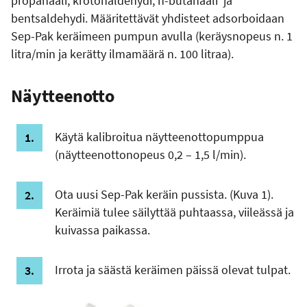
propanaali, krotonaldehydi, n-butanaali ja
bentsaldehydi. Määritettävät yhdisteet adsorboidaan
Sep-Pak keräimeen pumpun avulla (keräysnopeus n. 1
litra/min ja kerätty ilmamäärä n. 100 litraa).
Näytteenotto
Käytä kalibroitua näytteenottopumppua
(näytteenottonopeus 0,2 – 1,5 l/min).
Ota uusi Sep-Pak keräin pussista. (Kuva 1).
Keräimiä tulee säilyttää puhtaassa, viileässä ja
kuivassa paikassa.
Irrota ja säästä keräimen päissä olevat tulpat.