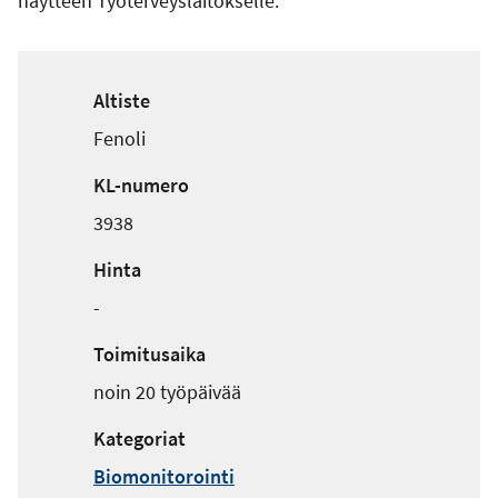
näytteen Työterveyslaitokselle.
Altiste
Fenoli
KL-numero
3938
Hinta
-
Toimitusaika
noin 20 työpäivää
Kategoriat
Biomonitorointi