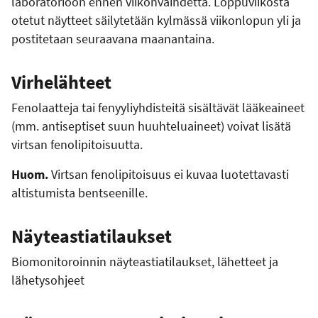
laboratorioon ennen viikonvaihdetta. Loppuviikosta
otetut näytteet säilytetään kylmässä viikonlopun yli ja
postitetaan seuraavana maanantaina.
Virhelähteet
Fenolaatteja tai fenyyliyhdisteitä sisältävät lääkeaineet
(mm. antiseptiset suun huuhteluaineet) voivat lisätä
virtsan fenolipitoisuutta.
Huom.
Virtsan fenolipitoisuus ei kuvaa luotettavasti
altistumista bentseenille.
Näyteastiatilaukset
Biomonitoroinnin näyteastiatilaukset, lähetteet ja
lähetysohjeet