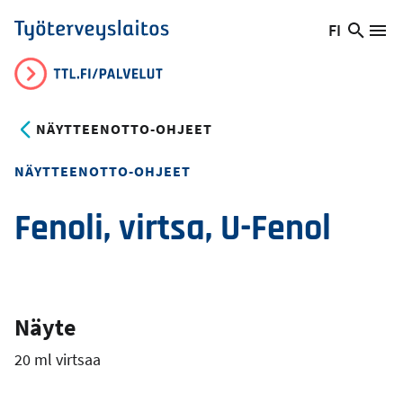
Hyppää
FI
Hae
Vaihda
Va
Työterveyslaitos
pääsisältöön
sivust
kieltä,
nykyinen
kieli:
NÄYTTEENOTTO-OHJEET
NÄYTTEENOTTO-OHJEET
Fenoli, virtsa, U-Fenol
Näyte
20 ml virtsaa