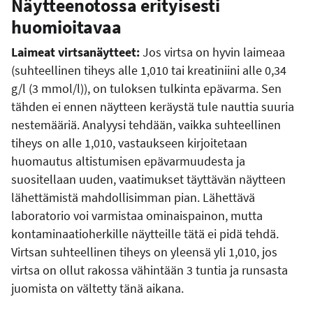
Näytteenotossa erityisesti
huomioitavaa
Laimeat virtsanäytteet:
Jos virtsa on hyvin laimeaa
(suhteellinen tiheys alle 1,010 tai kreatiniini alle 0,34
g/l (3 mmol/l)), on tuloksen tulkinta epävarma. Sen
tähden ei ennen näytteen keräystä tule nauttia suuria
nestemääriä. Analyysi tehdään, vaikka suhteellinen
tiheys on alle 1,010, vastaukseen kirjoitetaan
huomautus altistumisen epävarmuudesta ja
suositellaan uuden, vaatimukset täyttävän näytteen
lähettämistä mahdollisimman pian. Lähettävä
laboratorio voi varmistaa ominaispainon, mutta
kontaminaatioherkille näytteille tätä ei pidä tehdä.
Virtsan suhteellinen tiheys on yleensä yli 1,010, jos
virtsa on ollut rakossa vähintään 3 tuntia ja runsasta
juomista on vältetty tänä aikana.