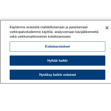
Käytämme evästeitä mahdollistamaan ja parantamaan
verkkopalveluidemme käyttöä, analysoimaan kävijäliikennettä
sekä verkkomarkkinoinnin kohdistamiseen.
Evästeasetukset
Hylkää kaikki
Hyväksy kaikki evästeet
Työterveyslaitos
PL 40
00032 TYÖTERVEYSLAITOS