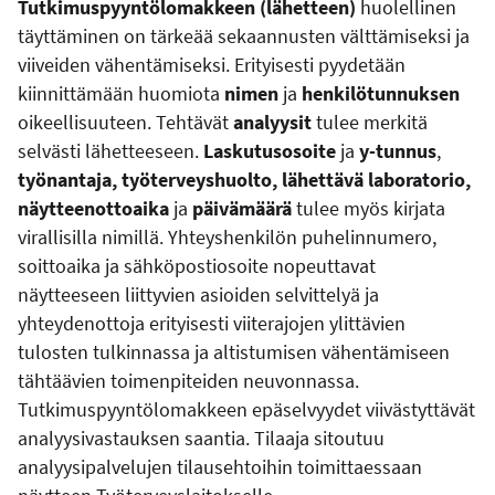
Tutkimuspyyntölomakkeen (lähetteen)
huolellinen
täyttäminen on tärkeää sekaannusten välttämiseksi ja
viiveiden vähentämiseksi. Erityisesti pyydetään
kiinnittämään huomiota
nimen
ja
henkilötunnuksen
oikeellisuuteen. Tehtävät
analyysit
tulee merkitä
selvästi lähetteeseen.
Laskutusosoite
ja
y-tunnus
,
työnantaja, työterveyshuolto, lähettävä laboratorio,
näytteenottoaika
ja
päivämäärä
tulee myös kirjata
virallisilla nimillä. Yhteyshenkilön puhelinnumero,
soittoaika ja sähköpostiosoite nopeuttavat
näytteeseen liittyvien asioiden selvittelyä ja
yhteydenottoja erityisesti viiterajojen ylittävien
tulosten tulkinnassa ja altistumisen vähentämiseen
tähtäävien toimenpiteiden neuvonnassa.
Tutkimuspyyntölomakkeen epäselvyydet viivästyttävät
analyysivastauksen saantia. Tilaaja sitoutuu
analyysipalvelujen tilausehtoihin toimittaessaan