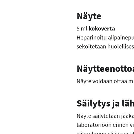
Näyte
5 ml
kokoverta
Heparinoitu alipainepu
sekoitetaan huolellise
Näytteenotto
Näyte voidaan ottaa m
Säilytys ja lä
Näyte säilytetään jääka
laboratorioon ennen vi
viikonlopun yli ja pos