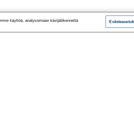
mme käyttöä, analysoimaan kävijäliikennettä
Evästeasetuk
tiedot
Tutkimus
ustiedot
Palvelut
le
Teemat
 meistä
Vaikuttaminen
t työpaikat
Ajankohtaista
utiskirje
Työlääketieteen klinikk
vustolta
Työpiste-verkkolehti