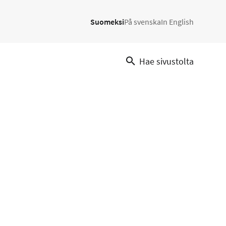
Suomeksi
På svenska
In English
Hae sivustolta