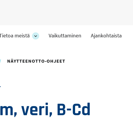
Tietoa meistä
Vaikuttaminen
Ajankohtaista
at
Tietoa
meistä
-
hteet
osion
NÄYTTEENOTTO-OHJEET
alakohteet
T
, veri, B-Cd