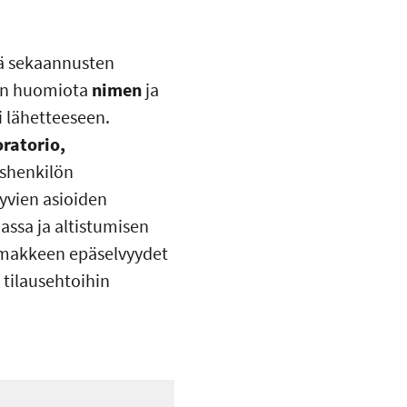
ää sekaannusten
ään huomiota
nimen
ja
i lähetteeseen.
ratorio,
eyshenkilön
yvien asioiden
nassa ja altistumisen
makkeen epäselvyydet
 tilausehtoihin