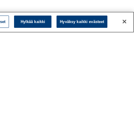
set
Hylkää kaikki
Hyväksy kaikki evästeet
L
LinkedIn
Facebook
ö
Instagram
y
YouTube
a
d
ä