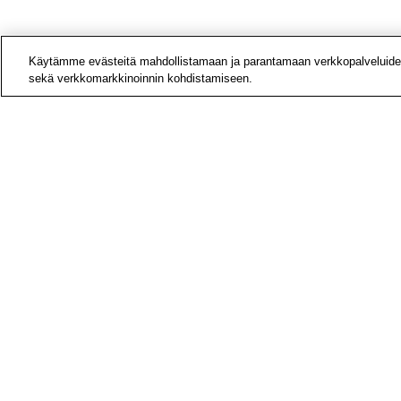
Käytämme evästeitä mahdollistamaan ja parantamaan verkkopalveluide
sekä verkkomarkkinoinnin kohdistamiseen.
Yhteys
Laskut
Medial
Tietoa
Avoime
Tilaa u
Hae si
Työterveyslaitos
PL 40