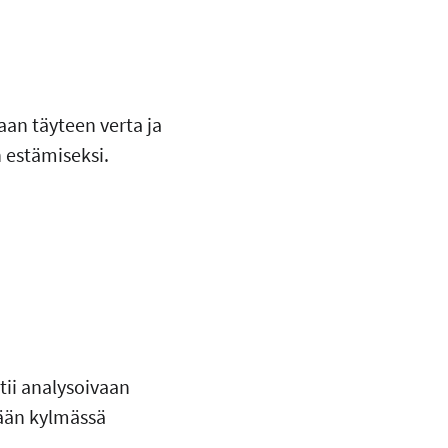
aan täyteen verta ja
 estämiseksi.
htii analysoivaan
tään kylmässä