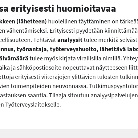
a erityisesti huomioitavaa
keen (lähetteen)
huolellinen täyttäminen on tärke
iden vähentämiseksi. Erityisesti pyydetään kiinnittäm
eellisuuteen. Tehtävät
analyysit
tulee merkitä selväst
nnus, työnantaja, työterveyshuolto, lähettävä labo
äivämäärä
tulee myös kirjata virallisilla nimillä. Yht
ika ja sähköpostiosoite nopeuttavat näytteeseen liitt
ttoja erityisesti viiterajojen ylittävien tulosten tulkin
vien toimenpiteiden neuvonnassa. Tutkimuspyyntölo
vastauksen saantia. Tilaaja sitoutuu analyysipalvelujen
n Työterveyslaitokselle.