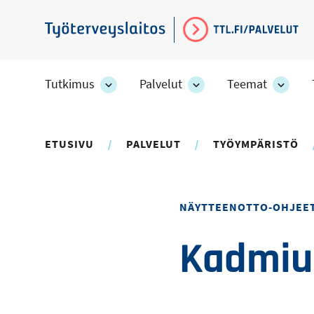
Hyppää
pääsisältöön
Työterveyslaitos
Tutkimus
Palvelut
Teemat
Tutkimus
Palvelut
Teem
-
-
-
osion
osion
osion
alakohteet
alakohteet
alako
ETUSIVU
PALVELUT
TYÖYMPÄRISTÖ
NÄYTTEENOTTO-OHJEE
Kadmium