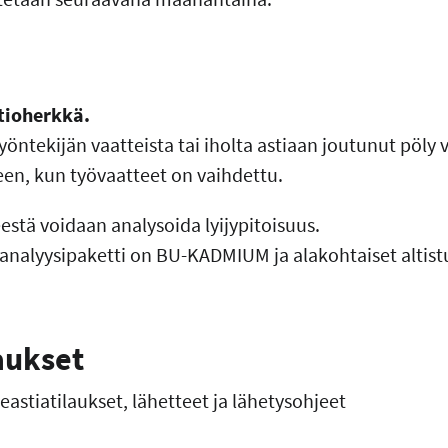
tioherkkä.
yöntekijän vaatteista tai iholta astiaan joutunut pöly v
een, kun työvaatteet on vaihdettu.
stä voidaan analysoida lyijypitoisuus.
nalyysipaketti on BU-KADMIUM ja alakohtaiset altist
aukset
astiatilaukset, lähetteet ja lähetysohjeet