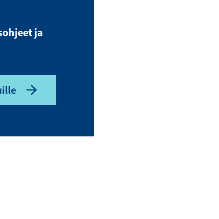
sohjeet ja
ille