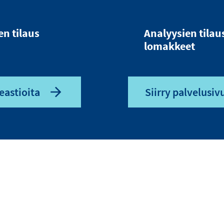
en tilaus
Analyysien tilau
lomakkeet
eastioita
Siirry palvelusivu