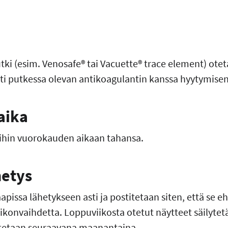
tki (esim. Venosafe® tai Vacuette® trace element) otet
sti putkessa olevan antikoagulantin kanssa hyytymisen
aika
ihin vuorokauden aikaan tahansa.
hetys
apissa lähetykseen asti ja postitetaan siten, että se e
ikonvaihdetta. Loppuviikosta otetut näytteet säilyte
titetaan seuraavana maanantaina.