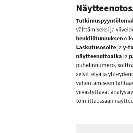
Näytteenotoss
Tutkimuspyyntölomak
välttämiseksi ja viive
henkilötunnuksen
oik
Laskutusosoite
ja
y-tu
näytteenottoaika
ja
p
puhelinnumero, soittoa
selvittelyä ja yhteydeno
vähentämiseen tähtää
viivästyttävät analyysi
toimittaessaan näyttee