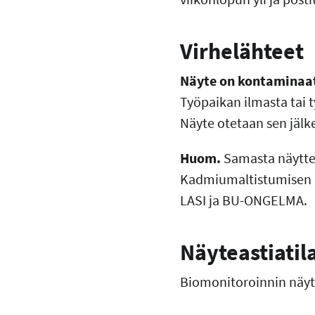
Virhelähteet
Näyte on kontaminaa
Työpaikan ilmasta tai t
Näyte otetaan sen jälk
Huom.
Samasta näyttee
Kadmiumaltistumisen a
LASI ja BU-ONGELMA.
Näyteastiatil
Biomonitoroinnin näyte