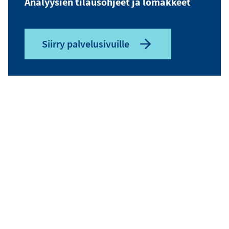
Analyysien tilausohjeet ja lomakkeet
Siirry palvelusivuille