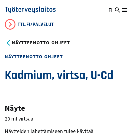
Hyppää
FI
Hae
Vaihda
Va
Työterveyslaitos
pääsisältöön
sivust
kieltä,
nykyinen
kieli:
NÄYTTEENOTTO-OHJEET
NÄYTTEENOTTO-OHJEET
Kadmium, virtsa, U-Cd
Näyte
20 ml virtsaa
Näytteiden lähettämiseen tulee käyttää