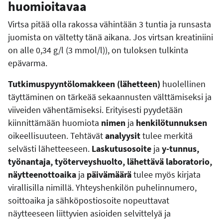
huomioitavaa
Virtsa pitää olla rakossa vähintään 3 tuntia ja runsasta
juomista on vältetty tänä aikana. Jos virtsan kreatiniini
on alle 0,34 g/l (3 mmol/l)), on tuloksen tulkinta
epävarma.
Tutkimuspyyntölomakkeen (lähetteen)
huolellinen
täyttäminen on tärkeää sekaannusten välttämiseksi ja
viiveiden vähentämiseksi. Erityisesti pyydetään
kiinnittämään huomiota
nimen
ja
henkilötunnuksen
oikeellisuuteen. Tehtävät
analyysit
tulee merkitä
selvästi lähetteeseen.
Laskutusosoite
ja
y-tunnus,
työnantaja, työterveyshuolto, lähettävä laboratorio,
näytteenottoaika
ja
päivämäärä
tulee myös kirjata
virallisilla nimillä. Yhteyshenkilön puhelinnumero,
soittoaika ja sähköpostiosoite nopeuttavat
näytteeseen liittyvien asioiden selvittelyä ja