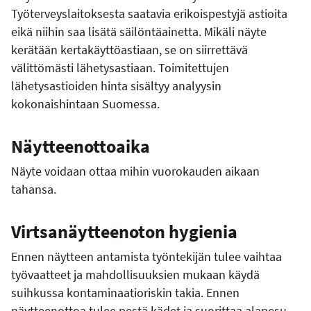
Työterveyslaitoksesta saatavia erikoispestyjä astioita
eikä niihin saa lisätä säilöntäainetta. Mikäli näyte
kerätään kertakäyttöastiaan, se on siirrettävä
välittömästi lähetysastiaan. Toimitettujen
lähetysastioiden hinta sisältyy analyysin
kokonaishintaan Suomessa.
Näytteenottoaika
Näyte voidaan ottaa mihin vuorokauden aikaan
tahansa.
Virtsanäytteenoton hygienia
Ennen näytteen antamista työntekijän tulee vaihtaa
työvaatteet ja mahdollisuuksien mukaan käydä
suihkussa kontaminaatioriskin takia. Ennen
näytteenottoa tulee pestä kädet ja suorittaa alapesu.