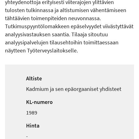
yhteydenottoja erityisesti viiterajojen ylittävien
tulosten tulkinnassa ja altistumisen vähentämiseen
tähtäävien toimenpiteiden neuvonnassa.
Tutkimuspyyntölomakkeen epäselvyydet viivästyttävät
analyysivastauksen saantia. Tilaaja sitoutuu
analyysipalvelujen tilausehtoihin toimittaessaan
näytteen Työterveyslaitokselle.
Altiste
Kadmium ja sen epäorgaaniset yhdisteet
KL-numero
1989
Hinta
-