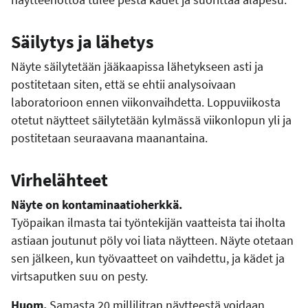
Säilytys ja lähetys
Näyte säilytetään jääkaapissa lähetykseen asti ja
postitetaan siten, että se ehtii analysoivaan
laboratorioon ennen viikonvaihdetta. Loppuviikosta
otetut näytteet säilytetään kylmässä viikonlopun yli ja
postitetaan seuraavana maanantaina.
Virhelähteet
Näyte on kontaminaatioherkkä.
Työpaikan ilmasta tai työntekijän vaatteista tai iholta
astiaan joutunut pöly voi liata näytteen. Näyte otetaan
sen jälkeen, kun työvaatteet on vaihdettu, ja kädet ja
virtsaputken suu on pesty.
Huom.
Samasta 20 millilitran näytteestä voidaan