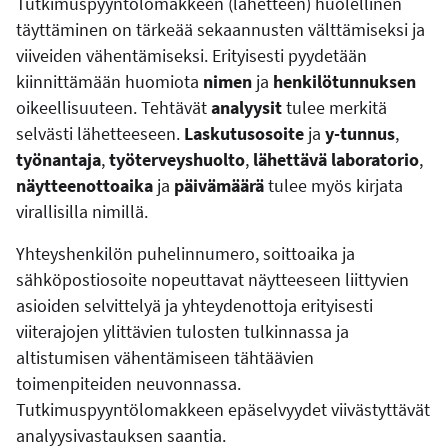
Tutkimuspyyntölomakkeen (lähetteen) huolellinen
täyttäminen on tärkeää sekaannusten välttämiseksi ja
viiveiden vähentämiseksi. Erityisesti pyydetään
kiinnittämään huomiota
nimen
ja
henkilötunnuksen
oikeellisuuteen. Tehtävät
analyysit
tulee merkitä
selvästi lähetteeseen.
Laskutusosoite
ja
y-tunnus
,
työnantaja
,
työterveyshuolto
,
lähettävä laboratorio
,
näytteenottoaika
ja
päivämäärä
tulee myös kirjata
virallisilla nimillä.
Yhteyshenkilön puhelinnumero, soittoaika ja
sähköpostiosoite nopeuttavat näytteeseen liittyvien
asioiden selvittelyä ja yhteydenottoja erityisesti
viiterajojen ylittävien tulosten tulkinnassa ja
altistumisen vähentämiseen tähtäävien
toimenpiteiden neuvonnassa.
Tutkimuspyyntölomakkeen epäselvyydet viivästyttävät
analyysivastauksen saantia.