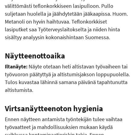
välittömästi teflonkorkkiseen lasipulloon. Pullo
suljetaan huolella ja jäähdytetään jääkaapissa. Huom.
Metanoli on hyvin haihtuvaa. Teflonkorkkiset
lasiputket saa Työterveyslaitokselta ja niiden hinta
sisältyy analyysin kokonaishintaan Suomessa.
Näytteenottoaika
Iltanäyte:
Näyte otetaan heti altistavan työvaiheen tai
työvuoron päätyttyä ja altistumisjakson loppupuolella.
Tulos kuvastaa lähinnä samana päivänä tapahtunutta
altistumista.
Virtsanäytteenoton hygienia
Ennen näytteen antamista työntekijän tulee vaihtaa
työvaatteet ja mahdollisuuksien mukaan käydä
suihkussa kontaminaatioriskin takia. Ennen