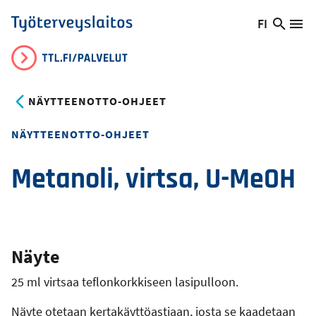
Hyppää
FI
Hae
Vaihda
Va
Työterveyslaitos
pääsisältöön
sivust
kieltä,
nykyinen
kieli:
NÄYTTEENOTTO-OHJEET
NÄYTTEENOTTO-OHJEET
Metanoli, virtsa, U-MeOH
Näyte
25 ml virtsaa teflonkorkkiseen lasipulloon.
Näyte otetaan kertakäyttöastiaan, josta se kaadetaan