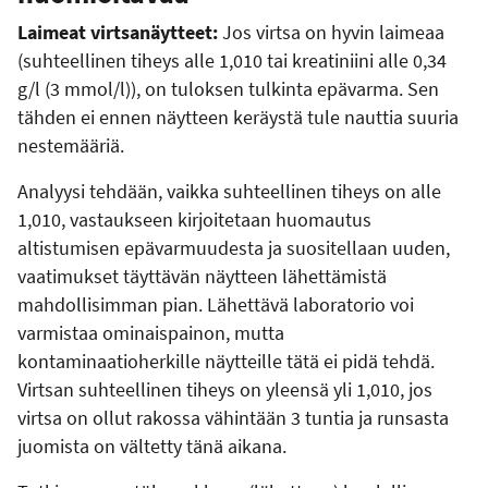
Laimeat virtsanäytteet:
Jos virtsa on hyvin laimeaa
(suhteellinen tiheys alle 1,010 tai kreatiniini alle 0,34
g/l (3 mmol/l)), on tuloksen tulkinta epävarma. Sen
tähden ei ennen näytteen keräystä tule nauttia suuria
nestemääriä.
Analyysi tehdään, vaikka suhteellinen tiheys on alle
1,010, vastaukseen kirjoitetaan huomautus
altistumisen epävarmuudesta ja suositellaan uuden,
vaatimukset täyttävän näytteen lähettämistä
mahdollisimman pian. Lähettävä laboratorio voi
varmistaa ominaispainon, mutta
kontaminaatioherkille näytteille tätä ei pidä tehdä.
Virtsan suhteellinen tiheys on yleensä yli 1,010, jos
virtsa on ollut rakossa vähintään 3 tuntia ja runsasta
juomista on vältetty tänä aikana.