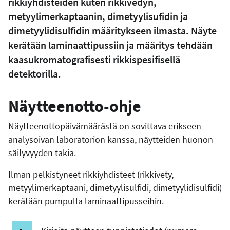
rikkiyhdisteiden kuten rikkivedyn,
metyylimerkaptaanin, dimetyylisufidin ja
dimetyylidisulfidin määritykseen ilmasta. Näyte
kerätään laminaattipussiin ja määritys tehdään
kaasukromatografisesti rikkispesifisellä
detektorilla.
Näytteenotto-ohje
Näytteenottopäivämäärästä on sovittava erikseen
analysoivan laboratorion kanssa, näytteiden huonon
säilyvyyden takia.
Ilman pelkistyneet rikkiyhdisteet (rikkivety,
metyylimerkaptaani, dimetyylisulfidi, dimetyylidisulfidi)
kerätään pumpulla laminaattipusseihin.