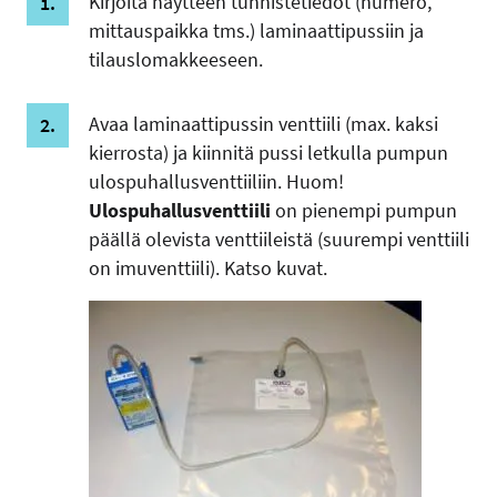
Kirjoita näytteen tunnistetiedot (numero,
mittauspaikka tms.) laminaattipussiin ja
tilauslomakkeeseen.
Avaa laminaattipussin venttiili (max. kaksi
kierrosta) ja kiinnitä pussi letkulla pumpun
ulospuhallusventtiiliin. Huom!
Ulospuhallusventtiili
on pienempi pumpun
päällä olevista venttiileistä (suurempi venttiili
on imuventtiili). Katso kuvat.