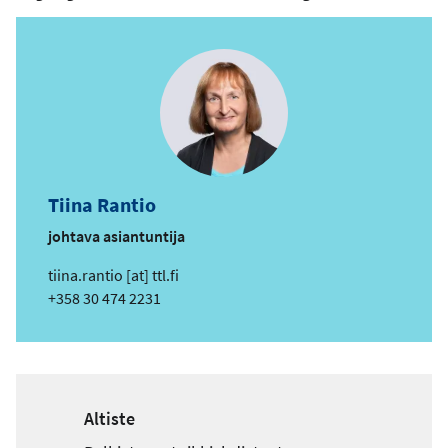
Tiina Rantio
johtava asiantuntija
s
tiina.rantio
[at]
ttl.fi
ä
Puhelin
+358 30 474 2231
h
k
ö
p
o
Altiste
s