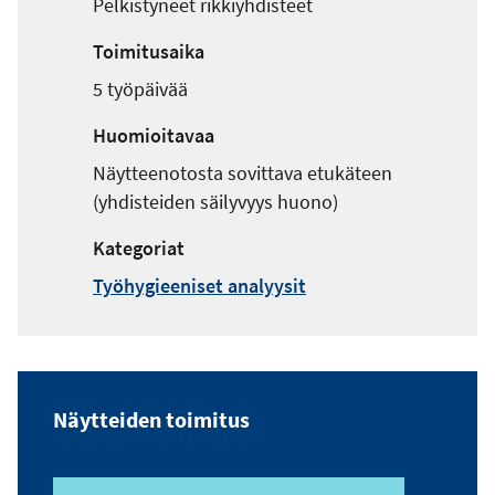
Pelkistyneet rikkiyhdisteet
t
i
Toimitusaika
o
5 työpäivää
s
o
Huomioitavaa
i
t
Näytteenotosta sovittava etukäteen
e
(yhdisteiden säilyvyys huono)
Kategoriat
Työhygieeniset analyysit
Näytteiden toimitus