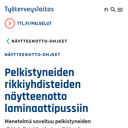
Hyppää
FI
Hae
Vaihda
Va
Työterveyslaitos
pääsisältöön
sivust
kieltä,
nykyinen
kieli:
NÄYTTEENOTTO-OHJEET
NÄYTTEENOTTO-OHJEET
Pelkistyneiden
rikkiyhdisteiden
näytteenotto
laminaattipussiin
Menetelmä soveltuu pelkistyneiden