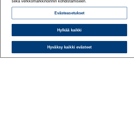
sekä verkkomarkkinoinnin kohdistamiseen.
Evästeasetukset
Hylkää kaikki
Hyväksy kaikki evästeet
Työterveyslaitos
PL 40
00032 TYÖTERVEYSLAITOS
Puhelin: 030 474 1 (pvm/mpm)
Yhteystiedot
Laskutustiedot
Medialle
Tietoa meistä