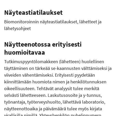
Näyteastiatilaukset
Biomonitoroinnin näyteastiatilaukset, lähetteet ja
lähetysohjeet
Näytteenotossa erityisesti
huomioitavaa
Tutkimuspyyntölomakkeen (lähetteen) huolellinen
täyttäminen on tärkeää se-kaannusten välttämiseksi ja
viiveiden vähentämiseksi. Erityisesti pyydetään
kiinnittämään huomiota nimen ja henkilötunnuksen
oikeellisuuteen. Tehtävät analyysit tulee merkitä
selvästi lähetteeseen. Laskutusosoite ja y-tunnus,
työnantaja, työterveyshuolto, lähettävä laboratorio,
näytteenottoaika ja päivämäärä tulee myös kirjata
virallisilla nimillä. Yhteyshenkilön puhelinnumero,