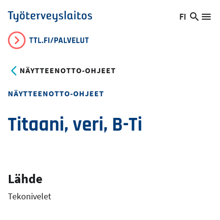
Hyppää
FI
Hae
Vaihda
Va
Työterveyslaitos
pääsisältöön
sivust
kieltä,
nykyinen
kieli:
NÄYTTEENOTTO-OHJEET
NÄYTTEENOTTO-OHJEET
Titaani, veri, B-Ti
Lähde
Tekonivelet