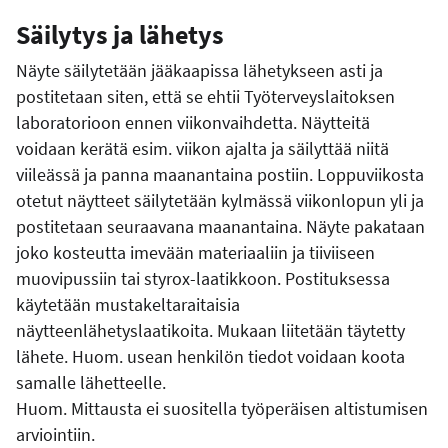
Säilytys ja lähetys
Näyte säilytetään jääkaapissa lähetykseen asti ja
postitetaan siten, että se ehtii Työterveyslaitoksen
laboratorioon ennen viikonvaihdetta. Näytteitä
voidaan kerätä esim. viikon ajalta ja säilyttää niitä
viileässä ja panna maanantaina postiin. Loppuviikosta
otetut näytteet säilytetään kylmässä viikonlopun yli ja
postitetaan seuraavana maanantaina. Näyte pakataan
joko kosteutta imevään materiaaliin ja tiiviiseen
muovipussiin tai styrox-laatikkoon. Postituksessa
käytetään mustakeltaraitaisia
näytteenlähetyslaatikoita. Mukaan liitetään täytetty
lähete. Huom. usean henkilön tiedot voidaan koota
samalle lähetteelle.
Huom. Mittausta ei suositella työperäisen altistumisen
arviointiin.