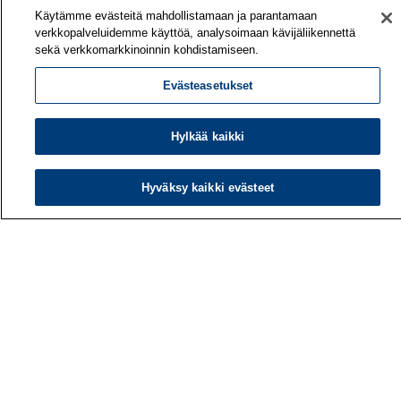
Käytämme evästeitä mahdollistamaan ja parantamaan
verkkopalveluidemme käyttöä, analysoimaan kävijäliikennettä
sekä verkkomarkkinoinnin kohdistamiseen.
Evästeasetukset
Hylkää kaikki
Hyväksy kaikki evästeet
Työterveyslaitos
PL 40
00032 TYÖTERVEYSLAITOS
Puhelin: 030 474 1 (pvm/mpm)