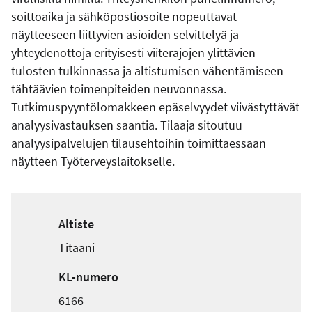
soittoaika ja sähköpostiosoite nopeuttavat
näytteeseen liittyvien asioiden selvittelyä ja
yhteydenottoja erityisesti viiterajojen ylittävien
tulosten tulkinnassa ja altistumisen vähentämiseen
tähtäävien toimenpiteiden neuvonnassa.
Tutkimuspyyntölomakkeen epäselvyydet viivästyttävät
analyysivastauksen saantia. Tilaaja sitoutuu
analyysipalvelujen tilausehtoihin toimittaessaan
näytteen Työterveyslaitokselle.
Altiste
Titaani
KL-numero
6166