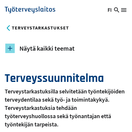
Hyppää
FI
Hae
Vaihda
Va
Työterveyslaitos
pääsisältöön
sivust
kieltä,
nykyinen
TERVEYSTARKASTUKSET
kieli:
Näytä kaikki teemat
Terveyssuunnitelma
Terveystarkastuksilla selvitetään työntekijöiden
terveydentilaa sekä työ- ja toimintakykyä.
Terveystarkastuksia tehdään
työterveyshuollossa sekä työnantajan että
työntekijän tarpeista.