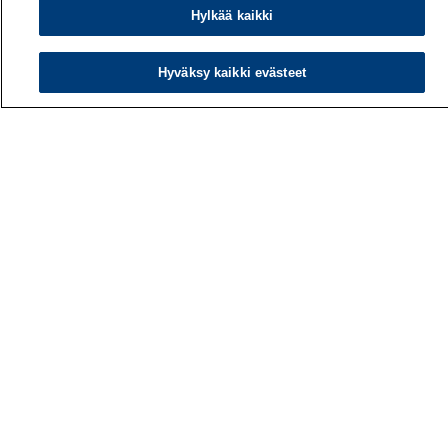
Hylkää kaikki
Hyväksy kaikki evästeet
Työterveyslaitos
PL 40
00032 TYÖTERVEYSLAITOS
Puhelin: 030 474 1 (pvm/mpm)
Yhteystiedot
Laskutustiedot
Medialle
Tietoa meistä
Avoimet työpaikat