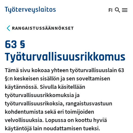
Hyppää
FI
Hae
Vaihda
Va
Työterveyslaitos
pääsisältöön
sivust
kieltä,
nykyinen
RANGAISTUSSÄÄNNÖKSET
kieli:
63 §
Työturvallisuusrikkomus
Tämä sivu kokoaa yhteen työturvallisuuslain 63
§:n keskeisen sisällön ja sen soveltamisen
käytännössä. Sivulla käsitellään
työturvallisuusrikkomuksia ja
työturvallisuusrikoksia, rangaistusvastuun
kohdentumista sekä eri toimijoiden
velvollisuuksia. Lopussa on koottu hyviä
käytäntöjä lain noudattamisen tueksi.