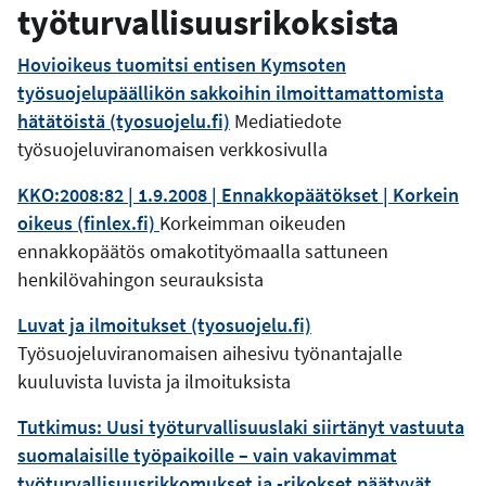
työturvallisuusrikoksista
Hovioikeus tuomitsi entisen Kymsoten
työsuojelupäällikön sakkoihin ilmoittamattomista
hätätöistä (tyosuojelu.fi)
Mediatiedote
työsuojeluviranomaisen verkkosivulla
KKO:2008:82 | 1.9.2008 | Ennakkopäätökset | Korkein
oikeus (finlex.fi)
Korkeimman oikeuden
ennakkopäätös omakotityömaalla sattuneen
henkilövahingon seurauksista
Luvat ja ilmoitukset (tyosuojelu.fi)
Työsuojeluviranomaisen aihesivu työnantajalle
kuuluvista luvista ja ilmoituksista
Tutkimus: Uusi työturvallisuuslaki siirtänyt vastuuta
suomalaisille työpaikoille – vain vakavimmat
työturvallisuusrikkomukset ja -rikokset päätyvät