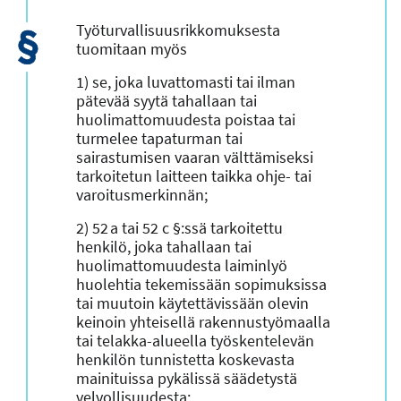
Työturvallisuusrikkomuksesta
tuomitaan myös
1) se, joka luvattomasti tai ilman
pätevää syytä tahallaan tai
huolimattomuudesta poistaa tai
turmelee tapaturman tai
sairastumisen vaaran välttämiseksi
tarkoitetun laitteen taikka ohje- tai
varoitusmerkinnän;
2) 52 a tai 52 c §:ssä tarkoitettu
henkilö, joka tahallaan tai
huolimattomuudesta laiminlyö
huolehtia tekemissään sopimuksissa
tai muutoin käytettävissään olevin
keinoin yhteisellä rakennustyömaalla
tai telakka-alueella työskentelevän
henkilön tunnistetta koskevasta
mainituissa pykälissä säädetystä
velvollisuudesta;