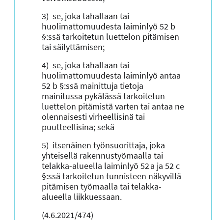
3) se, joka tahallaan tai
huolimattomuudesta laiminlyö 52 b
§:ssä tarkoitetun luettelon pitämisen
tai säilyttämisen;
4) se, joka tahallaan tai
huolimattomuudesta laiminlyö antaa
52 b §:ssä mainittuja tietoja
mainitussa pykälässä tarkoitetun
luettelon pitämistä varten tai antaa ne
olennaisesti virheellisinä tai
puutteellisina; sekä
5) itsenäinen työnsuorittaja, joka
yhteisellä rakennustyömaalla tai
telakka-alueella laiminlyö 52 a ja 52 c
§:ssä tarkoitetun tunnisteen näkyvillä
pitämisen työmaalla tai telakka-
alueella liikkuessaan.
(4.6.2021/474)