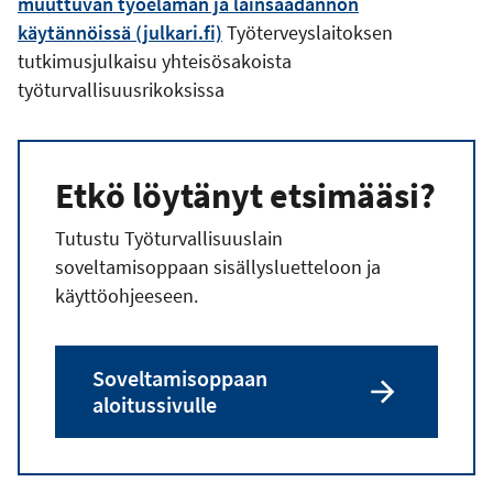
muuttuvan työelämän ja lainsäädännön
käytännöissä (julkari.fi)
Työterveyslaitoksen
tutkimusjulkaisu yhteisösakoista
työturvallisuusrikoksissa
Etkö löytänyt etsimääsi?
Tutustu Työturvallisuuslain
soveltamisoppaan sisällysluetteloon ja
käyttöohjeeseen.
Soveltamisoppaan
aloitussivulle