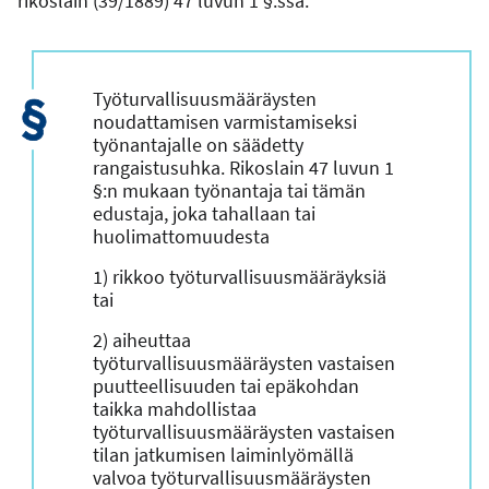
rikoslain (39/1889) 47 luvun 1 §:ssä.
Työturvallisuusmääräysten
noudattamisen varmistamiseksi
työnantajalle on säädetty
rangaistusuhka. Rikoslain 47 luvun 1
§:n mukaan työnantaja tai tämän
edustaja, joka tahallaan tai
huolimattomuudesta
1) rikkoo työturvallisuusmääräyksiä
tai
2) aiheuttaa
työturvallisuusmääräysten vastaisen
puutteellisuuden tai epäkohdan
taikka mahdollistaa
työturvallisuusmääräysten vastaisen
tilan jatkumisen laiminlyömällä
valvoa työturvallisuusmääräysten