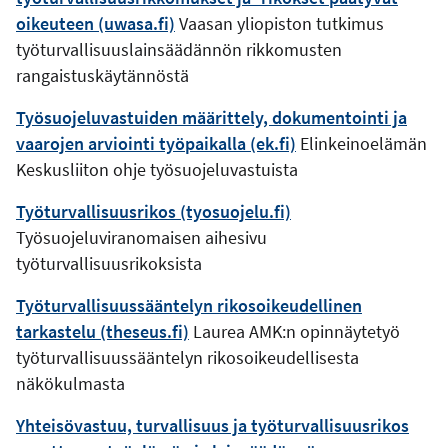
oikeuteen (uwasa.fi)
Vaasan yliopiston tutkimus
työturvallisuuslainsäädännön rikkomusten
rangaistuskäytännöstä
Työsuojeluvastuiden määrittely, dokumentointi ja
vaarojen arviointi työpaikalla (ek.fi)
Elinkeinoelämän
Keskusliiton ohje työsuojeluvastuista
Työturvallisuusrikos (tyosuojelu.fi)
Työsuojeluviranomaisen aihesivu
työturvallisuusrikoksista
Työturvallisuussääntelyn rikosoikeudellinen
tarkastelu (theseus.fi)
Laurea AMK:n opinnäytetyö
työturvallisuussääntelyn rikosoikeudellisesta
näkökulmasta
Yhteisövastuu, turvallisuus ja työturvallisuusrikos