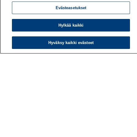
Evästeasetukset
Hylkää kaikki
Hyväksy kaikki evästeet
Työterveyslaitos
PL 40
00032 TYÖTERVEYSLAITOS
Puhelin: 030 474 1 (pvm/mpm)
Yhteystiedot
Laskutustiedot
Medialle
Tietoa meistä