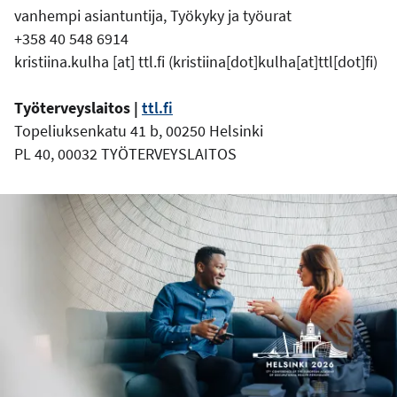
vanhempi asiantuntija, Työkyky ja työurat
+358 40 548 6914
kristiina.kulha
[at]
ttl.fi
(kristiina[dot]kulha[at]ttl[dot]fi)
Työterveyslaitos |
ttl.fi
Topeliuksenkatu 41 b, 00250 Helsinki
PL 40, 00032 TYÖTERVEYSLAITOS