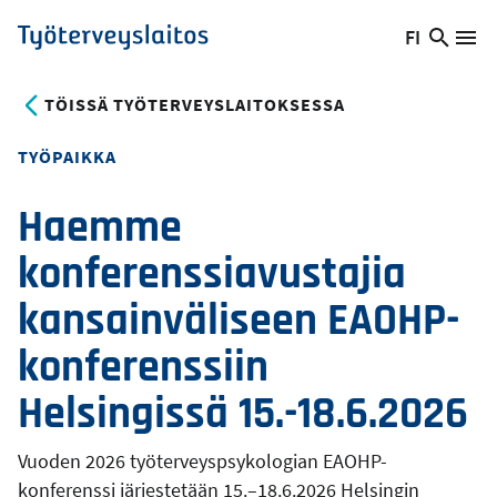
Hyppää
FI
Hae
Vaihda
Va
Työterveyslaitos
pääsisältöön
sivust
kieltä,
nykyinen
TÖISSÄ TYÖTERVEYSLAITOKSESSA
kieli:
TYÖPAIKKA
Haemme
konferenssiavustajia
kansainväliseen EAOHP-
konferenssiin
Helsingissä 15.-18.6.2026
Vuoden 2026 työterveyspsykologian EAOHP-
konferenssi järjestetään 15.–18.6.2026 Helsingin