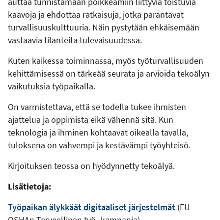
auttaa tunnistamaan poikkeamiin liittyviä toistuvia
kaavoja ja ehdottaa ratkaisuja, jotka parantavat
turvallisuuskulttuuria. Näin pystytään ehkäisemään
vastaavia tilanteita tulevaisuudessa.
Kuten kaikessa toiminnassa, myös työturvallisuuden
kehittämisessä on tärkeää seurata ja arvioida tekoälyn
vaikutuksia työpaikalla.
On varmistettava, että se todella tukee ihmisten
ajattelua ja oppimista eikä vähennä sitä. Kun
teknologia ja ihminen kohtaavat oikealla tavalla,
tuloksena on vahvempi ja kestävämpi työyhteisö.
Kirjoituksen teossa on hyödynnetty tekoälyä.
Lisätietoja:
Työpaikan älykkäät digitaaliset järjestelmät
(EU-
OSHAn Terveellinen työ -kampanja)