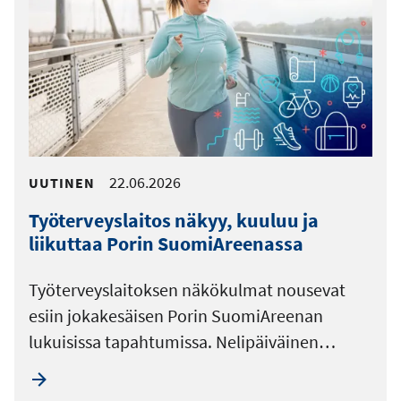
22.06.2026
UUTINEN
Työterveyslaitos näkyy, kuuluu ja
liikuttaa Porin SuomiAreenassa
Työterveyslaitoksen näkökulmat nousevat
esiin jokakesäisen Porin SuomiAreenan
lukuisissa tapahtumissa. Nelipäiväinen…