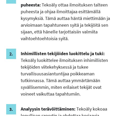
puheesta:
Tekoäly ottaa ilmoituksen talteen
puheesta ja ohjaa ilmoittajaa esittämällä
kysymyksiä. Tämä auttaa häntä miettimään ja
arvioimaan tapahtuneen syitä ja tekijöitä sen
sijaan, että hänelle tarjottaisiin valmiita
vaihtoehtoehtoisia syitä.
Inhimillisten tekijöiden luokittelu ja tuki:
Tekoäly luokittelee ilmoituksen inhimillisten
tekijöiden viitekehyksessä ja tukee
turvallisuusasiantuntijaa poikkeaman
tutkinnassa. Tämä auttaa ymmärtämään
syvällisemmin, miten erilaiset tekijät ovat
voineet vaikuttaa tapahtumiin.
Analyysin terävöittäminen:
Tekoäly kokoaa
lopullisen raportin ja ehdottaa korjaavia