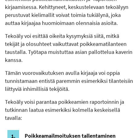
kirjaamisessa. Kehittyneet, keskustelevaan tekoälyyn
perustuvat kielimallit voivat toimia tukiälynä, joka
auttaa kirjaajaa huomioimaan olennaisia asioita.
Tekoäly voi esittää oikeita kysymyksiä siitä, mitkä
tekijät ja olosuhteet vaikuttavat poikkeamatilanteen
taustalla. Työtapa muistuttaa asian pallottelua kaverin
kanssa.
Tämän vuorovaikutuksen avulla kirjaaja voi oppia
tunnistamaan entistä paremmin esimerkiksi tilanteisiin
liittyviä inhimillisiä tekijöitä.
Tekoäly voisi parantaa poikkeamien raportoinnin ja
tutkinnan laatua esimerkiksi kolmella keskeisellä
tavalla:
Poikkeamailmoituksen tallentaminen