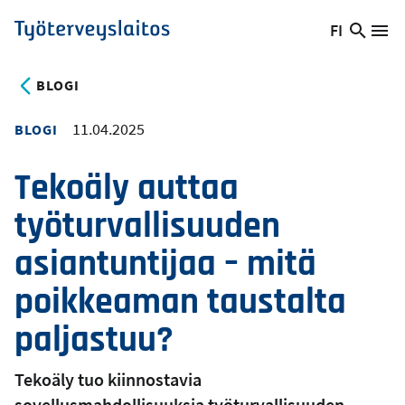
Hyppää
FI
Hae
Vaihda
Va
Työterveyslaitos
pääsisältöön
sivust
kieltä,
nykyinen
BLOGI
kieli:
11.04.2025
BLOGI
Tekoäly auttaa
työturvallisuuden
asiantuntijaa – mitä
poikkeaman taustalta
paljastuu?
Tekoäly tuo kiinnostavia
sovellusmahdollisuuksia työturvallisuuden