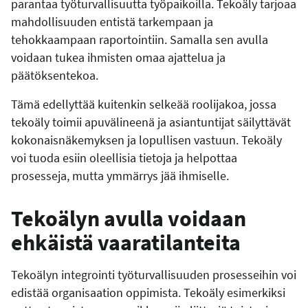
parantaa työturvallisuutta työpaikoilla. Tekoäly tarjoaa
mahdollisuuden entistä tarkempaan ja
tehokkaampaan raportointiin. Samalla sen avulla
voidaan tukea ihmisten omaa ajattelua ja
päätöksentekoa.
Tämä edellyttää kuitenkin selkeää roolijakoa, jossa
tekoäly toimii apuvälineenä ja asiantuntijat säilyttävät
kokonaisnäkemyksen ja lopullisen vastuun. Tekoäly
voi tuoda esiin oleellisia tietoja ja helpottaa
prosesseja, mutta ymmärrys jää ihmiselle.
Tekoälyn avulla voidaan
ehkäistä vaaratilanteita
Tekoälyn integrointi työturvallisuuden prosesseihin voi
edistää organisaation oppimista. Tekoäly esimerkiksi