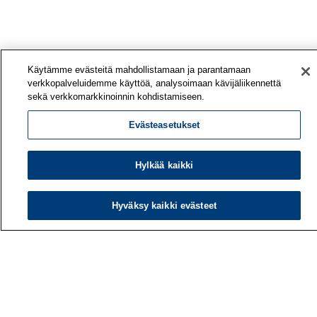
Käytämme evästeitä mahdollistamaan ja parantamaan
verkkopalveluidemme käyttöä, analysoimaan kävijäliikennettä
sekä verkkomarkkinoinnin kohdistamiseen.
Evästeasetukset
Hylkää kaikki
Hyväksy kaikki evästeet
Työterveyslaitos
PL 40
00032 TYÖTERVEYSLAITOS