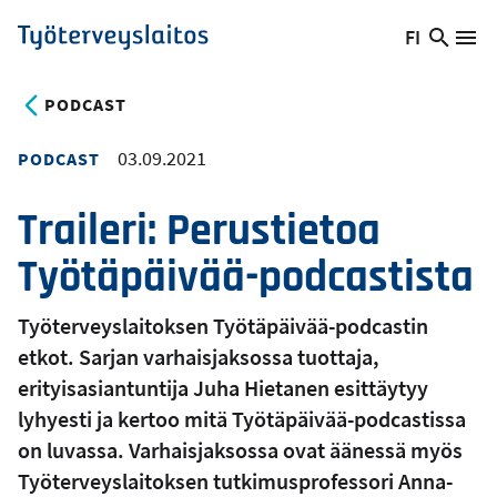
Hyppää
FI
Hae
Vaihda
Va
Työterveyslaitos
pääsisältöön
sivust
kieltä,
nykyinen
PODCAST
kieli:
03.09.2021
PODCAST
Traileri: Perustietoa
Työtäpäivää-podcastista
Työterveyslaitoksen Työtäpäivää-podcastin
etkot. Sarjan varhaisjaksossa tuottaja,
erityisasiantuntija Juha Hietanen esittäytyy
lyhyesti ja kertoo mitä Työtäpäivää-podcastissa
on luvassa. Varhaisjaksossa ovat äänessä myös
Työterveyslaitoksen tutkimusprofessori Anna-