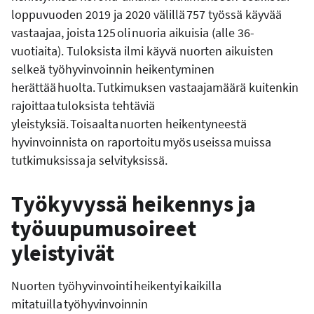
loppuvuoden 2019 ja 2020 välillä 757 työssä käyvää
vastaajaa, joista 125 oli nuoria aikuisia (alle 36-
vuotiaita). Tuloksista ilmi käyvä nuorten aikuisten
selkeä työhyvinvoinnin heikentyminen
herättää huolta. Tutkimuksen vastaajamäärä kuitenkin
rajoittaa tuloksista tehtäviä
yleistyksiä. Toisaalta nuorten heikentyneestä
hyvinvoinnista on raportoitu myös useissa muissa
tutkimuksissa ja selvityksissä.
Työkyvyssä heikennys ja
työuupumusoireet
yleistyivät
Nuorten työhyvinvointi heikentyi kaikilla
mitatuilla työhyvinvoinnin