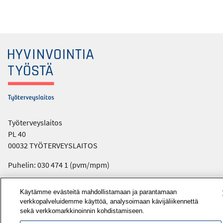
Työterveyslaitos
PL 40
00032 TYÖTERVEYSLAITOS
Puhelin: 030 474 1 (pvm/mpm)
Yhteystiedot
Käytämme evästeitä mahdollistamaan ja parantamaan
verkkopalveluidemme käyttöä, analysoimaan kävijäliikennettä
Laskutustiedot
sekä verkkomarkkinoinnin kohdistamiseen.
Medialle