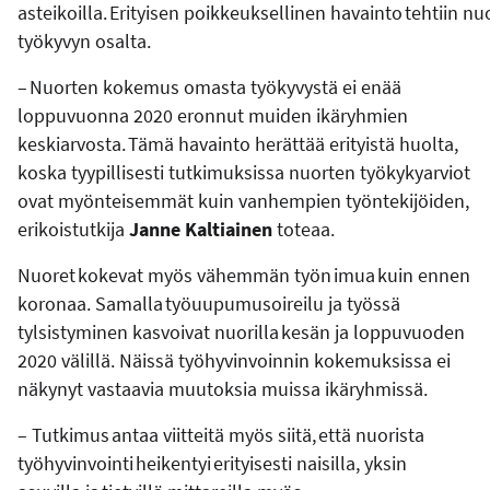
asteikoilla. Erityisen poikkeuksellinen havainto tehtiin nu
työkyvyn osalta.
– Nuorten kokemus omasta työkyvystä ei enää
loppuvuonna 2020 eronnut muiden ikäryhmien
keskiarvosta. Tämä havainto herättää erityistä huolta,
koska tyypillisesti tutkimuksissa nuorten työkykyarviot
ovat myönteisemmät kuin vanhempien työntekijöiden,
erikoistutkija
Janne Kaltiainen
toteaa.
Nuoret kokevat myös vähemmän työn imua kuin ennen
koronaa. Samalla työuupumusoireilu ja työssä
tylsistyminen kasvoivat nuorilla kesän ja loppuvuoden
2020 välillä. Näissä työhyvinvoinnin kokemuksissa ei
näkynyt vastaavia muutoksia muissa ikäryhmissä.
– Tutkimus antaa viitteitä myös siitä, että nuorista
työhyvinvointi heikentyi erityisesti naisilla, yksin