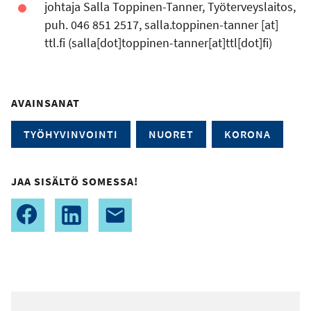
johtaja Salla Toppinen-Tanner, Työterveyslaitos,
puh. 046 851 2517,
salla.toppinen-tanner
[at]
ttl.fi
(
salla[dot]toppinen-tanner[at]ttl[dot]fi
)
AVAINSANAT
TYÖHYVINVOINTI
NUORET
KORONA
JAA SISÄLTÖ SOMESSA!