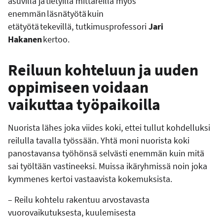
asuvilla ja tietyillä mittareilla myös
enemmän läsnätyötä kuin
etätyötä tekevillä, tutkimusprofessori
Jari
Hakanen
kertoo.
Reiluun kohteluun ja uuden
oppimiseen voidaan
vaikuttaa työpaikoilla
Nuorista lähes joka viides koki, ettei tullut kohdelluksi
reilulla tavalla työssään. Yhtä moni nuorista koki
panostavansa työhönsä selvästi enemmän kuin mitä
sai työltään vastineeksi. Muissa ikäryhmissä noin joka
kymmenes kertoi vastaavista kokemuksista.
– Reilu kohtelu rakentuu arvostavasta
vuorovaikutuksesta, kuulemisesta