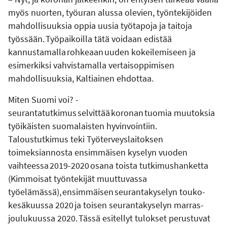
myös nuorten, työuran alussa olevien, työntekijöiden
mahdollisuuksia oppia uusia työtapoja ja taitoja
työssään. Työpaikoilla tätä voidaan edistää
kannustamalla rohkeaan uuden kokeilemiseen ja
esimerkiksi vahvistamalla vertaisoppimisen
mahdollisuuksia, Kaltiainen ehdottaa.
Miten Suomi voi? -
seurantatutkimus selvittää koronan tuomia muutoksia
työikäisten suomalaisten hyvinvointiin.
Taloustutkimus teki Työterveyslaitoksen
toimeksiannosta ensimmäisen kyselyn vuoden
vaihteessa 2019-2020 osana toista tutkimushanketta
(Kimmoisat työntekijät muuttuvassa
työelämässä), ensimmäisen seurantakyselyn touko-
kesäkuussa 2020 ja toisen seurantakyselyn marras-
joulukuussa 2020. Tässä esitellyt tulokset perustuvat