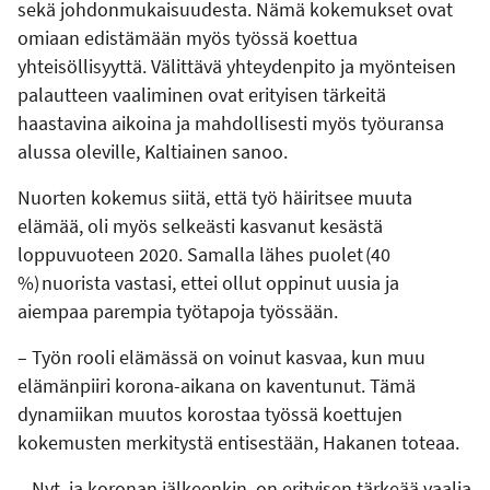
sekä johdonmukaisuudesta. Nämä kokemukset ovat
omiaan edistämään myös työssä koettua
yhteisöllisyyttä. Välittävä yhteydenpito ja myönteisen
palautteen vaaliminen ovat erityisen tärkeitä
haastavina aikoina ja mahdollisesti myös työuransa
alussa oleville, Kaltiainen sanoo.
Nuorten kokemus siitä, että työ häiritsee muuta
elämää, oli myös selkeästi kasvanut kesästä
loppuvuoteen 2020. Samalla lähes puolet (40
%) nuorista vastasi, ettei ollut oppinut uusia ja
aiempaa parempia työtapoja työssään.
– Työn rooli elämässä on voinut kasvaa, kun muu
elämänpiiri korona-aikana on kaventunut. Tämä
dynamiikan muutos korostaa työssä koettujen
kokemusten merkitystä entisestään, Hakanen toteaa.
– Nyt, ja koronan jälkeenkin, on erityisen tärkeää vaalia