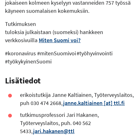
jokaiseen kolmeen kyselyyn vastanneiden 757 työssä
käyneen suomalaisen kokemuksiin.
Tutkimuksen
tuloksia julkaistaan (suomeksi) hankkeen
verkkosivuilla
Miten Suomi voi?
#koronavirus #mitenSuomivoi #työhyvinvointi
#työkykyinenSuomi
Lisätiedot
erikoistutkija Janne Kaltiainen, Työterveyslaitos,
puh 030 474 2668,
janne.kaltiainen
[at]
ttl.fi
tutkimusprofessori Jari Hakanen,
Työterveyslaitos, puh. 040 562
5433,
jari.hakanen@ttl