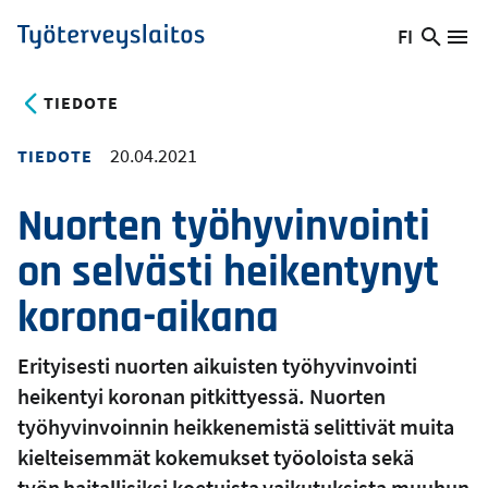
Hyppää
FI
Hae
Vaihda
Va
Työterveyslaitos
pääsisältöön
sivust
kieltä,
nykyinen
TIEDOTE
kieli:
20.04.2021
TIEDOTE
Nuorten työhyvinvointi
on selvästi heikentynyt
korona-aikana
Erityisesti nuorten aikuisten työhyvinvointi
heikentyi koronan pitkittyessä. Nuorten
työhyvinvoinnin heikkenemistä selittivät muita
kielteisemmät kokemukset työoloista sekä
työn haitallisiksi koetuista vaikutuksista muuhun