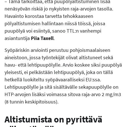
– Tämä tarkoittaa, että puupölyaltistuminen lisää
nenäsyövän riskiä jo nykyisten raja-arvojen tasolla.
Havainto korostaa tarvetta tehokkaaseen
pölyaltistumisen hallintaan niissä töissä, joissa
puupölyä voi esiintyä, sanoo TTL:n vanhempi
asiantuntija
Piia Taxell
.
Syöpäriskin arviointi perustuu pohjoismaalaiseen
aineistoon, jossa työntekijät olivat altistuneet sekä
havu- että lehtipuupölylle. Arvio koskee siksi puupölyä
yleisesti, ei pelkästään lehtipuupölyä, joka on tällä
hetkellä luokiteltu syöpävaaralliseksi EU:ssa.
Lehtipuupölylle ja sitä sisältävälle sekapuupölylle on
HTP-arvojen lisäksi voimassa sitova raja-arvo 2 mg/m3
(8 tunnin keskipitoisuus).
Altistumista on pyrittävä