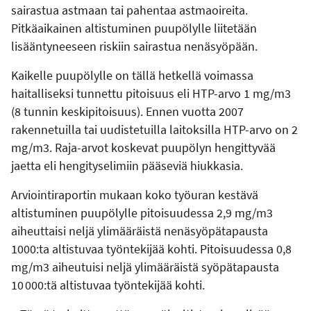
sairastua astmaan tai pahentaa astmaoireita.
Pitkäaikainen altistuminen puupölylle liitetään
lisääntyneeseen riskiin sairastua nenäsyöpään.
Kaikelle puupölylle on tällä hetkellä voimassa
haitalliseksi tunnettu pitoisuus eli HTP-arvo 1 mg/m3
(8 tunnin keskipitoisuus). Ennen vuotta 2007
rakennetuilla tai uudistetuilla laitoksilla HTP-arvo on 2
mg/m3. Raja-arvot koskevat puupölyn hengittyvää
jaetta eli hengityselimiin pääseviä hiukkasia.
Arviointiraportin mukaan koko työuran kestävä
altistuminen puupölylle pitoisuudessa 2,9 mg/m3
aiheuttaisi neljä ylimääräistä nenäsyöpätapausta
1000:ta altistuvaa työntekijää kohti. Pitoisuudessa 0,8
mg/m3 aiheutuisi neljä ylimääräistä syöpätapausta
10 000:tä altistuvaa työntekijää kohti.