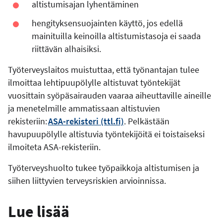
altistumisajan lyhentäminen
hengityksensuojainten käyttö, jos edellä
mainituilla keinoilla altistumistasoja ei saada
riittävän alhaisiksi.
Työterveyslaitos muistuttaa, että työnantajan tulee
ilmoittaa lehtipuupölylle altistuvat työntekijät
vuosittain syöpäsairauden vaaraa aiheuttaville aineille
ja menetelmille ammatissaan altistuvien
rekisteriin:
ASA-rekisteri (ttl.fi)
. Pelkästään
havupuupölylle altistuvia työntekijöitä ei toistaiseksi
ilmoiteta ASA-rekisteriin.
Työterveyshuolto tukee työpaikkoja altistumisen ja
siihen liittyvien terveysriskien arvioinnissa.
Lue lisää