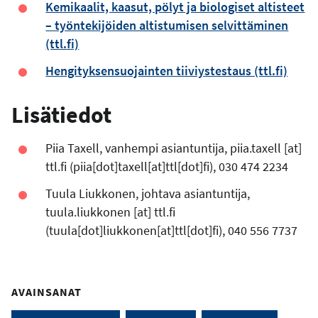
Kemikaalit, kaasut, pölyt ja biologiset altisteet
– työntekijöiden altistumisen selvittäminen
(ttl.fi)
Hengityksensuojainten tiiviystestaus (ttl.fi)
Lisätiedot
Piia Taxell, vanhempi asiantuntija,
piia.taxell
[at]
ttl.fi
(piia[dot]taxell[at]ttl[dot]fi)
, 030 474 2234
Tuula Liukkonen, johtava asiantuntija,
tuula.liukkonen
[at]
ttl.fi
(tuula[dot]liukkonen[at]ttl[dot]fi)
, 040 556 7737
AVAINSANAT