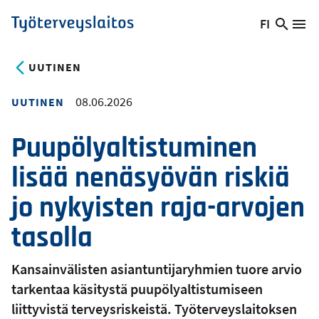
Hyppää
FI
Hae
Vaihda
Va
Työterveyslaitos
pääsisältöön
sivust
kieltä,
nykyinen
UUTINEN
kieli:
08.06.2026
UUTINEN
Puupölyaltistuminen
lisää nenäsyövän riskiä
jo nykyisten raja-arvojen
tasolla
Kansainvälisten asiantuntijaryhmien tuore arvio
tarkentaa käsitystä puupölyaltistumiseen
liittyvistä terveysriskeistä. Työterveyslaitoksen