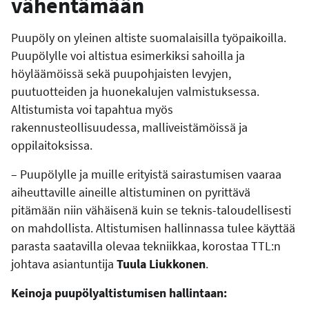
vähentämään
Puupöly on yleinen altiste suomalaisilla työpaikoilla.
Puupölylle voi altistua esimerkiksi sahoilla ja
höyläämöissä sekä puupohjaisten levyjen,
puutuotteiden ja huonekalujen valmistuksessa.
Altistumista voi tapahtua myös
rakennusteollisuudessa, malliveistämöissä ja
oppilaitoksissa.
– Puupölylle ja muille erityistä sairastumisen vaaraa
aiheuttaville aineille altistuminen on pyrittävä
pitämään niin vähäisenä kuin se teknis-taloudellisesti
on mahdollista. Altistumisen hallinnassa tulee käyttää
parasta saatavilla olevaa tekniikkaa, korostaa TTL:n
johtava asiantuntija
Tuula Liukkonen
.
Keinoja puupölyaltistumisen hallintaan: