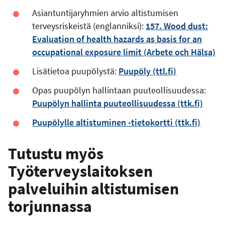
Asiantuntijaryhmien arvio altistumisen
terveysriskeistä (englanniksi):
157. Wood dust:
Evaluation of health hazards as basis for an
occupational exposure limit (Arbete och Hälsa)
Lisätietoa puupölystä:
Puupöly (ttl.fi)
Opas puupölyn hallintaan puuteollisuudessa:
Puupölyn hallinta puuteollisuudessa (ttk.fi)
Puupölylle altistuminen -tietokortti (ttk.fi)
Tutustu myös
Työterveyslaitoksen
palveluihin altistumisen
torjunnassa