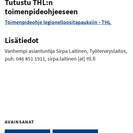
Tutustu THL:n
toimenpideohjeeseen
Toimenpideohje legionelloositapauksiin - THL
Lisätiedot
Vanhempi asiantuntija Sirpa Laitinen, Työterveyslaitos,
puh. 046 851 1911,
sirpa.laitinen
[at]
ttl.fi
AVAINSANAT