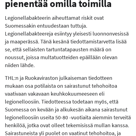
pienentää omilla toimilla
Legionellabakteerin aiheuttamat riskit ovat
Suomessakin entuudestaan tuttuja.
Legionellabakteereja esiintyy yleisesti luonnonvesissä
ja maaperässä. Tänä kesänä tiedottamistarvetta lisää
se, että sellaisten tartuntatapausten määrä on
noussut, joissa multatuotteiden epäillään olevan
niiden lähde.
THL:n ja Ruokaviraston julkaiseman tiedotteen
mukaan osa potilaista on sairastunut tehohoitoa
vaativaan vakavaan keuhkokuumeeseen eli
legionelloosiin. Tiedotteessa todetaan myös, että
Suomessa on kevään ja alkukesän aikana sairastunut
legionelloosiin useita 50-80 -vuotiaita aiemmin terveitä
henkilöä, jotka ovat olleet tekemisissä mullan kanssa.
Sairastuneista yli puolet on vaatinut tehohoitoa, ja