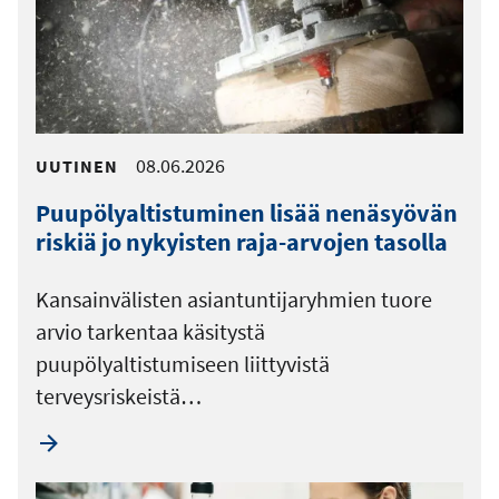
08.06.2026
UUTINEN
Puupölyaltistuminen lisää nenäsyövän
riskiä jo nykyisten raja-arvojen tasolla
Kansainvälisten asiantuntijaryhmien tuore
arvio tarkentaa käsitystä
puupölyaltistumiseen liittyvistä
terveysriskeistä…