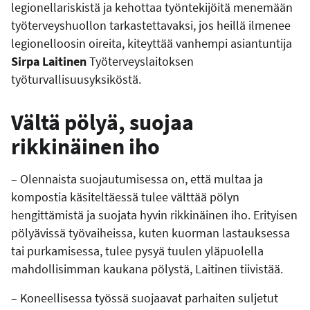
legionellariskistä ja kehottaa työntekijöitä menemään
työterveyshuollon tarkastettavaksi, jos heillä ilmenee
legionelloosin oireita, kiteyttää vanhempi asiantuntija
Sirpa Laitinen
Työterveyslaitoksen
työturvallisuusyksiköstä.
Vältä pölyä, suojaa
rikkinäinen iho
– Olennaista suojautumisessa on, että multaa ja
kompostia käsiteltäessä tulee välttää pölyn
hengittämistä ja suojata hyvin rikkinäinen iho. Erityisen
pölyävissä työvaiheissa, kuten kuorman lastauksessa
tai purkamisessa, tulee pysyä tuulen yläpuolella
mahdollisimman kaukana pölystä, Laitinen tiivistää.
– Koneellisessa työssä suojaavat parhaiten suljetut