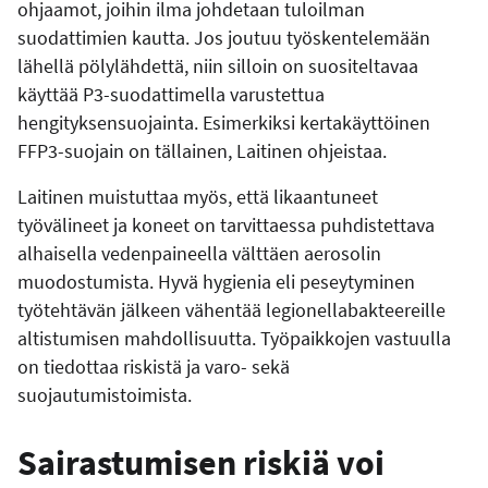
ohjaamot, joihin ilma johdetaan tuloilman
suodattimien kautta. Jos joutuu työskentelemään
lähellä pölylähdettä, niin silloin on suositeltavaa
käyttää P3-suodattimella varustettua
hengityksensuojainta. Esimerkiksi kertakäyttöinen
FFP3-suojain on tällainen, Laitinen ohjeistaa.
Laitinen muistuttaa myös, että likaantuneet
työvälineet ja koneet on tarvittaessa puhdistettava
alhaisella vedenpaineella välttäen aerosolin
muodostumista. Hyvä hygienia eli peseytyminen
työtehtävän jälkeen vähentää legionellabakteereille
altistumisen mahdollisuutta. Työpaikkojen vastuulla
on tiedottaa riskistä ja varo- sekä
suojautumistoimista.
Sairastumisen riskiä voi