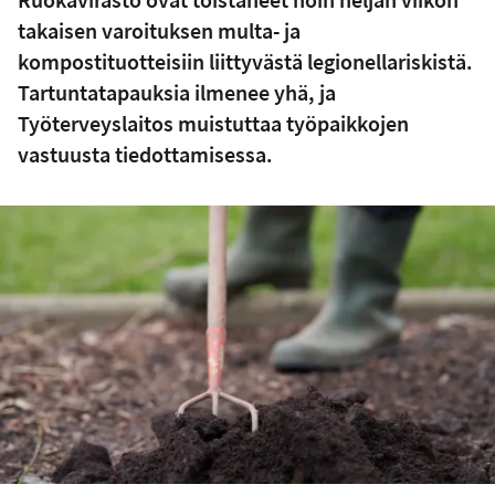
takaisen varoituksen multa- ja
kompostituotteisiin liittyvästä legionellariskistä.
Tartuntatapauksia ilmenee yhä, ja
Työterveyslaitos muistuttaa työpaikkojen
vastuusta tiedottamisessa.