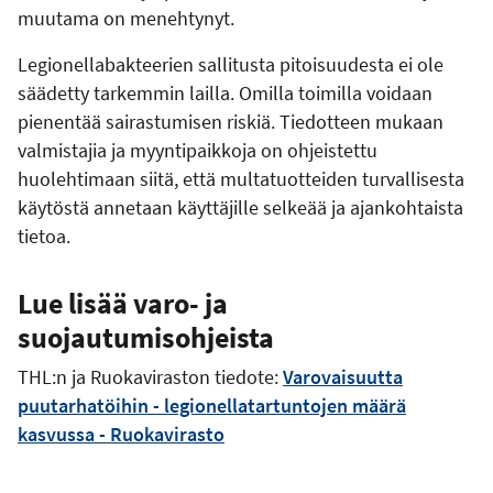
muutama on menehtynyt.
Legionellabakteerien sallitusta pitoisuudesta ei ole
säädetty tarkemmin lailla. Omilla toimilla voidaan
pienentää sairastumisen riskiä. Tiedotteen mukaan
valmistajia ja myyntipaikkoja on ohjeistettu
huolehtimaan siitä, että multatuotteiden turvallisesta
käytöstä annetaan käyttäjille selkeää ja ajankohtaista
tietoa.
Lue lisää varo- ja
suojautumisohjeista
THL:n ja Ruokaviraston tiedote:
Varovaisuutta
puutarhatöihin - legionellatartuntojen määrä
kasvussa - Ruokavirasto