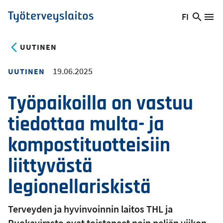
Hyppää
FI
Hae
Vaihda
Va
Työterveyslaitos
pääsisältöön
sivust
kieltä,
nykyinen
UUTINEN
kieli:
19.06.2025
UUTINEN
Työpaikoilla on vastuu
tiedottaa multa- ja
kompostituotteisiin
liittyvästä
legionellariskistä
Terveyden ja hyvinvoinnin laitos THL ja
Ruokavirasto ovat toistaneet noin neljän viikon