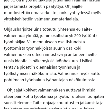
järjestämistä projektin päätyttyä. Ohjaajille
muodostettiin oma verkosto, jonka yhteydessä myös
yhteiskehitettiin valmennusmateriaaleja.
Ohjausharjoitteluina toteutui yhteensä 40 Taite-
valmennusryhmää, joihin osallistui yli 200 työtöntä
työnhakijaa. Valmennukseen osallistuneista
työttömistä työnhakijoista suurin osa koki
valmennuksen olleen innostava ja antaneen heille
uusia ideoita ja näkemyksiä työnhakuun. Lisäksi
tehtäviä pidettiin olennaisina työnhaun ja
työllistymisen näkökulmista. Valmennus myös auttoi
pohtimaan työnhakua työnantajan näkökulmasta.
− Ohjaajat kokivat valmennuksen auttavat ihmisiä
eteenpäin kohti työelämää ja työtä. Tuloksiin pohjaten
suosittelemme Taite-ohjaajakoulutusten jatkamista ja
laajentamista erityisesti hyvinvointialueille, joissa