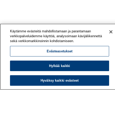
Käytämme evästeitä mahdollistamaan ja parantamaan
verkkopalveluidemme käyttöä, analysoimaan kävijäliikennettä
sekä verkkomarkkinoinnin kohdistamiseen.
Evästeasetukset
Hylkää kaikki
Hyväksy kaikki evästeet
Työterveyslaitos
PL 40
00032 TYÖTERVEYSLAITOS
Puhelin: 030 474 1 (pvm/mpm)