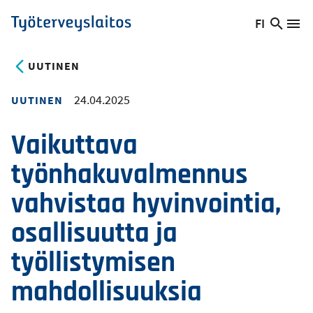
Hyppää
FI
Hae
Vaihda
Va
Työterveyslaitos
pääsisältöön
sivust
kieltä,
nykyinen
UUTINEN
kieli:
24.04.2025
UUTINEN
Vaikuttava
työnhakuvalmennus
vahvistaa hyvinvointia,
osallisuutta ja
työllistymisen
mahdollisuuksia