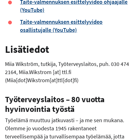
Taite-valmennuksen esittelyvideo ohjaajalle
(YouTube)
Taite-valmennuksen esittelyvideo
osallistujalle (YouTube)
Lisätiedot
Miia Wikström, tutkija, Työterveyslaitos, puh. 030 474
2164,
Miia.Wikstrom
[at]
ttl.fi
(Miia[dot]Wikstrom[at]ttl[dot]fi)
Työterveyslaitos – 80 vuotta
hyvinvointia työstä
Työelämä muuttuu jatkuvasti – ja me sen mukana.
Olemme jo vuodesta 1945 rakentaneet
terveellisempää ja turvallisempaa työelämää, jotta