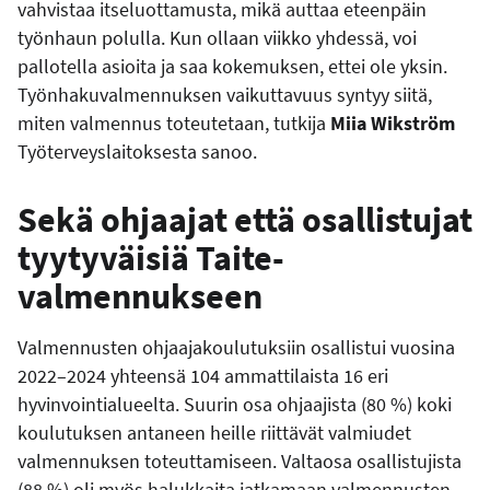
vahvistaa itseluottamusta, mikä auttaa eteenpäin
työnhaun polulla. Kun ollaan viikko yhdessä, voi
pallotella asioita ja saa kokemuksen, ettei ole yksin.
Työnhakuvalmennuksen vaikuttavuus syntyy siitä,
miten valmennus toteutetaan, tutkija
Miia Wikström
Työterveyslaitoksesta sanoo.
Sekä ohjaajat että osallistujat
tyytyväisiä Taite-
valmennukseen
Valmennusten ohjaajakoulutuksiin osallistui vuosina
2022–2024 yhteensä 104 ammattilaista 16 eri
hyvinvointialueelta. Suurin osa ohjaajista (80 %) koki
koulutuksen antaneen heille riittävät valmiudet
valmennuksen toteuttamiseen. Valtaosa osallistujista
(88 %) oli myös halukkaita jatkamaan valmennusten