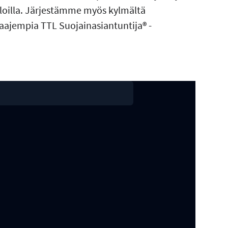
aloilla. Järjestämme myös kylmältä
aajempia TTL Suojainasiantuntija® -