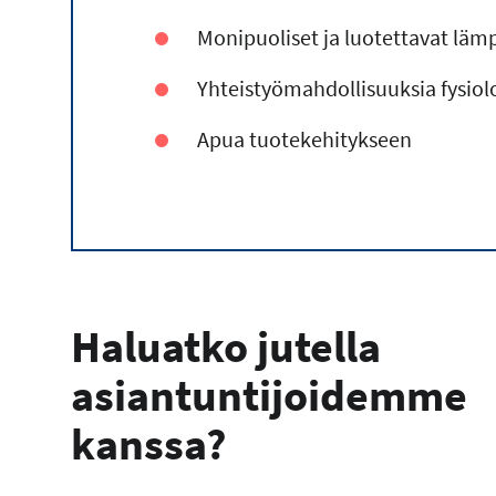
Monipuoliset ja luotettavat lämp
Yhteistyömahdollisuuksia fysiol
Apua tuotekehitykseen
Haluatko jutella
asiantuntijoidemme
kanssa?