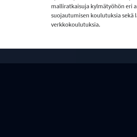
malliratkaisuja kylmätyöhön eri 
suojautumisen koulutuksia sekä l
verkkokoulutuksia.