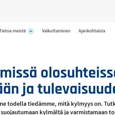
Tietoa meistä
Vaikuttaminen
Ajankohtaista
at
Tietoa
meistä
-
hteet
osion
alakohteet
lmissä olosuhteis
ään ja tulevaisuud
 me todella tiedämme, mitä kylmyys on. T
suojautumaan kylmältä ja varmistamaan t