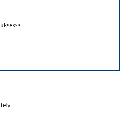
muksessa
tely