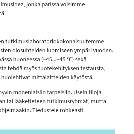
kimusidea, jonka parissa voisimme
tä!
inen tutkimuslaboratoriokokonaisuutemme
sten olosuhteiden luomiseen ympäri vuoden.
vässä huoneessa (–45...+45 °C) sekä
ista tehdä myös tuotekehityksen testausta,
 huolehtivat mittalaitteiden käytöstä.
n monenlaisiin tarpeisiin. Usein tiloja
ian tai lääketieteen tutkimusryhmät, mutta
ohjelmaakin. Tiedustele rohkeasti