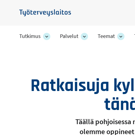
Hyppää
pääsisältöön
Työterveyslaitos
Tutkimus
Palvelut
Teemat
Tutkimus
Palvelut
Teem
-
-
-
osion
osion
osion
alakohteet
alakohteet
alako
Ratkaisuja ky
tän
Täällä pohjoisessa
olemme oppineet 