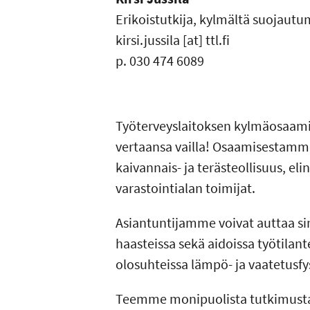
Erikoistutkija, kylmältä suojaut
kirsi.jussila
[at]
ttl.fi
p. 030 474 6089
Työterveyslaitoksen kylmäosaami
vertaansa vailla! Osaamisestamme
kaivannais- ja terästeollisuus, eli
varastointialan toimijat.
Asiantuntijamme voivat auttaa s
haasteissa sekä aidoissa työtilant
olosuhteissa lämpö- ja vaatetusf
Teemme monipuolista tutkimusta 