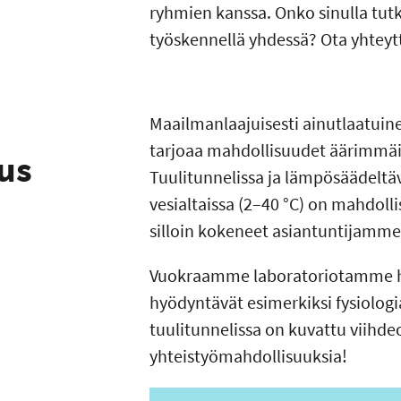
ryhmien kanssa. Onko sinulla tut
työskennellä yhdessä? Ota yhteyt
Maailmanlaajuisesti ainutlaatu
tarjoaa mahdollisuudet äärimmäi
us
Tuulitunnelissa ja lämpösäädeltä
vesialtaissa (2–40 °C) on mahdoll
silloin kokeneet asiantuntijamme
Vuokraamme laboratoriotamme hyvi
hyödyntävät esimerkiksi fysiolog
tuulitunnelissa on kuvattu viihde
yhteistyömahdollisuuksia!