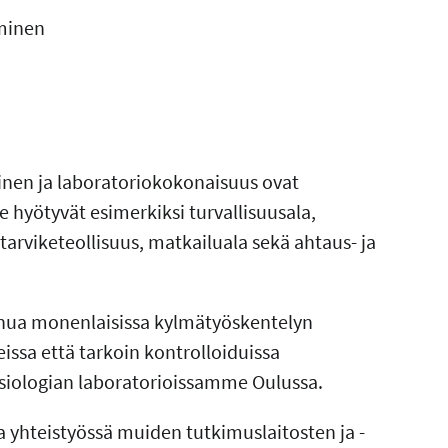
uminen
nen ja laboratoriokokonaisuus ovat
 hyötyvät esimerkiksi turvallisuusala,
ntarviketeollisuus, matkailuala sekä ahtaus- ja
inua monenlaisissa kylmätyöskentelyn
eissa että tarkoin kontrolloiduissa
ysiologian laboratorioissamme Oulussa.
yhteistyössä muiden tutkimuslaitosten ja -