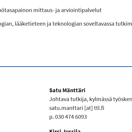
ötasapainon mittaus- ja arviointipalvelut
ogian, lääketieteen ja teknologian soveltavassa tutki
Satu Mänttäri
Johtava tutkija, kylmässä työsken
satu.manttari
[at]
ttl.fi
p. 030 474 6093
Kirsi Jussila