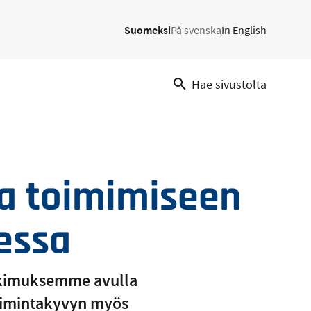
Suomeksi
På svenska
In English
Hae sivustolta
sa toimimiseen
essa
utkimuksemme avulla
oimintakyvyn myös