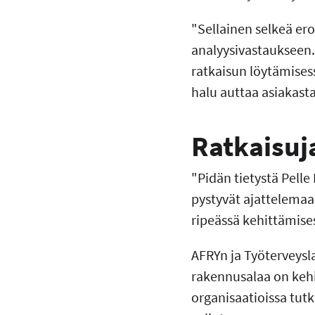
"Sellainen selkeä ero
analyysivastaukseen. 
ratkaisun löytämisessä
halu auttaa asiakasta
Ratkaisuj
"Pidän tietystä Pelle
pystyvät ajattelemaan
ripeässä kehittämise
AFRYn ja Työterveysl
rakennusalaa on keh
organisaatioissa tut