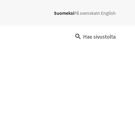
Suomeksi
På svenska
In English
Hae sivustolta