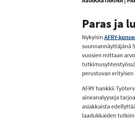
ASIAKASTARINA | PA
Paras ja 
Nykyisin
AFRY-konser
suunnannäyttäjänä Su
vuosien mittaan arvo
tutkimusyhteistyössä
perustuvan erityisen 
AFRY hankkii Työterve
aineanalyyseja tarjoa
asiakkaista edellytt
laadukkaiden tutkim