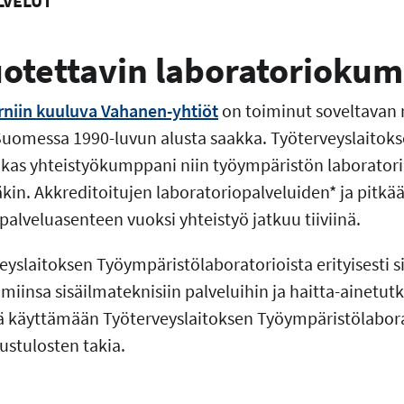
LVELUT
luotettavin laboratorioku
niin kuuluva Vahanen-yhtiöt
on toiminut soveltavan 
omessa 1990-luvun alusta saakka. Työterveyslaitokse
kas yhteistyökumppani niin työympäristön laboratori
kin. Akkreditoitujen laboratoriopalveluiden* ja pit
palveluasenteen vuoksi yhteistyö jatkuu tiiviinä.
yslaitoksen Työympäristölaboratorioista erityisesti si
miinsa sisäilmateknisiin palveluihin ja haitta-ainetu
ää käyttämään Työterveyslaitoksen Työympäristölabora
ustulosten takia.