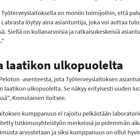
 Työterveyslaitoksella on moniin toimijoihin, että palv
Labrasta löytyy aina asiantuntija, joka voi auttaa tulo
. Siellä on kullanarvoisia ja ratkaisukeskeisiä asiantun
."
a laatikon ulkopuolelta
 Peloton -asenteesta, jota Työterveyslaitoksen asiantun
 laatikon ulkopuolelta. Se näkyy erityisesti uuden lu
ssä", Komulainen iloitsee.
aitoksen kumppanuus ei rajoitu pelkästään laboratori
itetty tutkimusyhteistyön merkeissä jo pidemmän ai
kimusta arvostetaan ja siksi kumppanuus on ollut hyvi