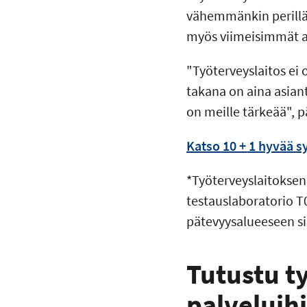
vähemmänkin perillä 
myös viimeisimmät aj
"Työterveyslaitos ei 
takana on aina asian
on meille tärkeää", 
Katso 10 + 1 hyvää sy
*Työterveyslaitoksen
testauslaboratorio T
pätevyysalueeseen si
Tutustu t
palveluih