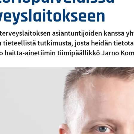
veyslaitokseen
terveyslaitoksen asiantuntijoiden kanssa yht
 tieteellistä tutkimusta, josta heidän tietot
 haitta-ainetiimin tiimipäällikkö Jarno Kom