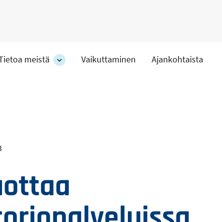
Tietoa meistä
Vaikuttaminen
Ajankohtaista
at
Tietoa
meistä
-
hteet
osion
alakohteet
3
uottaa
toriopalveluissa