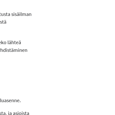
tusta sisäilman
stä
eko lähteä
 yhdistäminen
eluasenne.
a, ja asioista