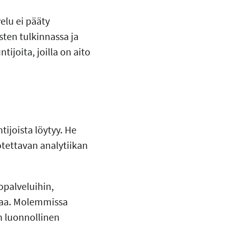
elu ei pääty
sten tulkinnassa ja
tijoita, joilla on aito
tijoista löytyy. He
otettavan analytiikan
opalveluihin,
kaa. Molemmissa
n luonnollinen