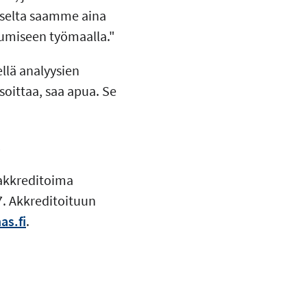
kselta saamme aina
tumiseen työmaalla."
llä analyysien
oittaa, saa apua. Se
!
 akkreditoima
7. Akkreditoituun
as.fi
.