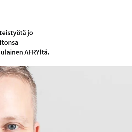
eistyötä jo
aitonsa
ulainen AFRYltä.