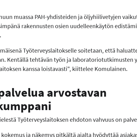
muun muassa PAH-yhdisteiden ja öljyhiilivetyjen vaiku
isimpänä rakennusten osien uudelleenkäytön edistämi
.
mäisenä Työterveyslaitokselle soitetaan, että haluatt
. Kentällä tehtävän työn ja laboratoriotutkimusten
itoksen kanssa loistavasti", kiittelee Komulainen.
 palvelua arvostavan
ökumppani
elestä Työterveyslaitoksen ehdoton vahvuus on palv
 kokemus ja näkemys pitkältä ajalta hyödyttää asiakast