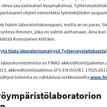
oleva saa vastaukset kysymyksiinsä. Työterveyslaito
antasaiset ohjeet esimerkiksi työntekijöiden suojau
ole halvin laboratoriokumppani, mutta se on paras. Sie
tunteva ihminen, joka on valmis auttamaan. Aina kun s
päättää Komulainen kiittäen.
ytä tilata laboratorioanalyysit Työterveyslaitoksesta
 laboratoriotoiminta on FINAS-akkreditointipalvelun
013, akkreditointivaatimus SFS-EN ISO/IEC 17025:201
sältyvä toiminta on nähtävissä verkkosivuilta
www.fin
yöympäristölaboratorion
in