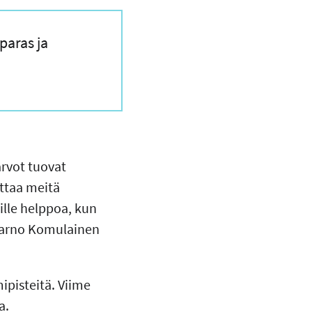
paras ja
arvot tuovat
ittaa meitä
ille helppoa, kun
 Jarno Komulainen
ipisteitä. Viime
ua.