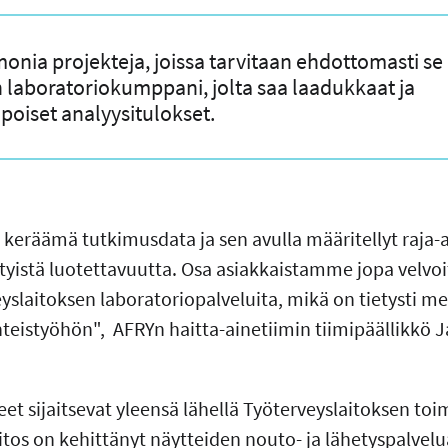
monia projekteja, joissa tarvitaan ehdottomasti se 
n laboratoriokumppani, jolta saa laadukkaat ja
lpoiset analyysitulokset.
 keräämä tutkimusdata ja sen avulla määritellyt raja-
ityistä luotettavuutta. Osa asiakkaistamme jopa velvo
slaitoksen laboratoriopalveluita, mikä on tietysti me
teistyöhön", AFRYn haitta-ainetiimin tiimipäällikkö
 sijaitsevat yleensä lähellä Työterveyslaitoksen toim
itos on kehittänyt näytteiden nouto- ja lähetyspalvel