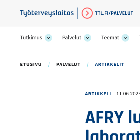
Hyppää
pääsisältöön
Työterveyslaitos
Tutkimus
Palvelut
Teemat
Tutkimus
Palvelut
Teem
-
-
-
osion
osion
osion
alakohteet
alakohteet
alako
ETUSIVU
PALVELUT
ARTIKKELIT
11.06.202
ARTIKKELI
AFRY l
labora