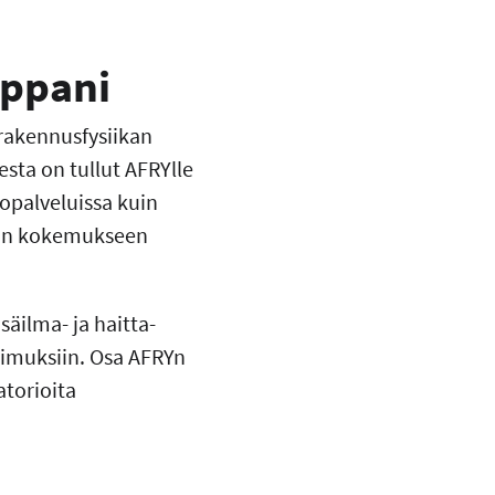
mppani
rakennusfysiikan
sta on tullut AFRYlle
opalveluissa kuin
kään kokemukseen
säilma- ja haitta-
tkimuksiin. Osa AFRYn
torioita