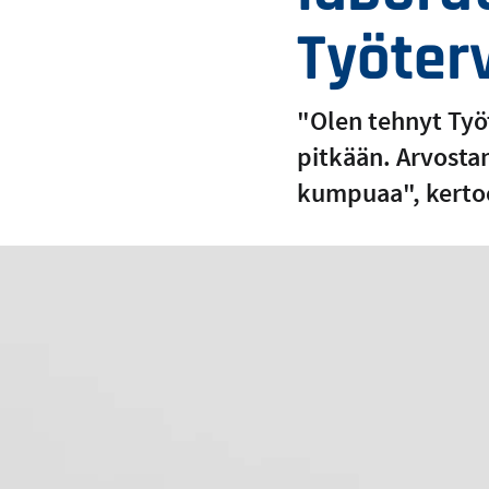
Työter
"Olen tehnyt Työ
pitkään. Arvostan
kumpuaa", kertoo