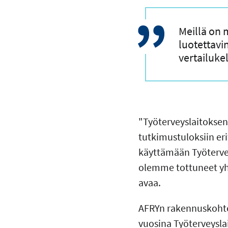
Meillä on 
luotettavi
vertailuke
"Työterveyslaitoksen
tutkimustuloksiin er
käyttämään Työtervey
olemme tottuneet yh
avaa.
AFRYn rakennuskohteet
vuosina Työterveysla