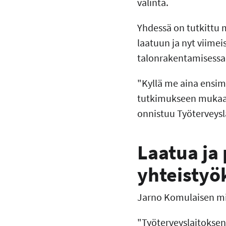
valinta.
Yhdessä on tutkittu 
laatuun ja nyt viime
talonrakentamisessa
"Kyllä me aina ensim
tutkimukseen mukaan
onnistuu Työterveysla
Laatua ja
yhteisty
Jarno Komulaisen mi
"Työterveyslaitoksen