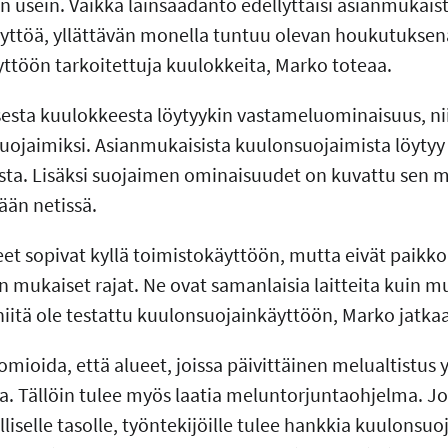
än usein. Vaikka lainsäädäntö edellyttäisi asianmukais
ttöä, yllättävän monella tuntuu olevan houkutuksena
yttöön tarkoitettuja kuulokkeita, Marko toteaa.
isesta kuulokkeesta löytyykin vastameluominaisuus, ni
uojaimiksi. Asianmukaisista kuulonsuojaimista löyty
ta. Lisäksi suojaimen ominaisuudet on kuvattu sen 
yään netissä.
t sopivat kyllä toimistokäyttöön, mutta eivät paikkoi
n mukaiset rajat. Ne ovat samanlaisia laitteita kuin m
niitä ole testattu kuulonsuojainkäyttöön, Marko jatkaa
omioida, että alueet, joissa päivittäinen melualtistus y
a. Tällöin tulee myös laatia meluntorjuntaohjelma. Jo
liselle tasolle, työntekijöille tulee hankkia kuulonsuo