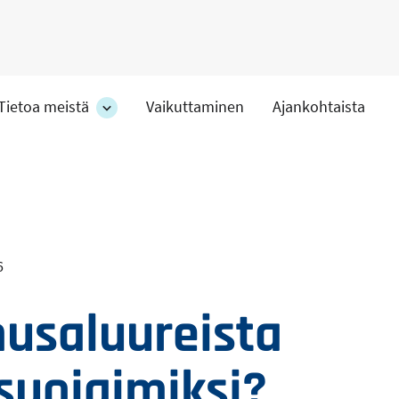
Tietoa meistä
Vaikuttaminen
Ajankohtaista
at
Tietoa
meistä
-
hteet
osion
alakohteet
6
usaluureista
suojaimiksi?