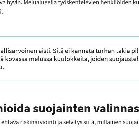
ava hyvin. Melualueella työskentelevien henkilöiden k
i.
llisarvoinen aisti. Sitä ei kannata turhan takia pi
ä kovassa melussa kuulokkeita, joiden suojausteh
u.
ioida suojainten valinna
htävä riskinarviointi ja selvitys siitä, millainen suoja