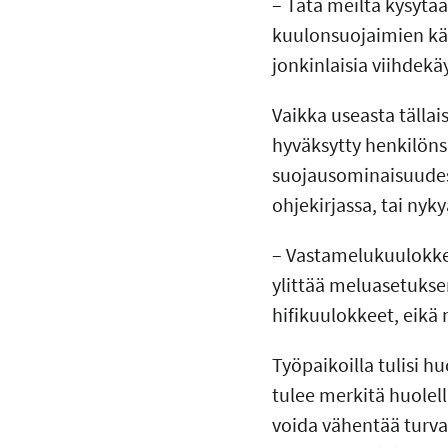
– Tätä meiltä kysytä
kuulonsuojaimien käy
jonkinlaisia viihdekä
Vaikka useasta tälla
hyväksytty henkilöns
suojausominaisuudes
ohjekirjassa, tai nyk
– Vastamelukuulokkee
ylittää meluasetukse
hifikuulokkeet, eikä 
Työpaikoilla tulisi hu
tulee merkitä huolell
voida vähentää turval