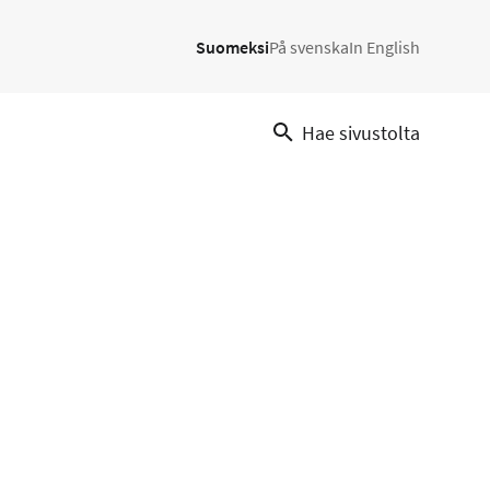
Suomeksi
På svenska
In English
Hae sivustolta