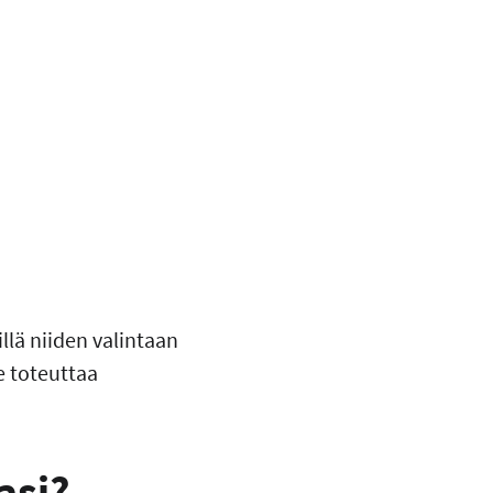
illä niiden valintaan
ee toteuttaa
asi?