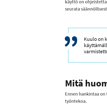
käyttö on ohjeistett
seurata säännöllisest
Kuulo on ka
käyttämäll
varmistett
Mitä huom
Ennen hankintaa on te
työntekoa.