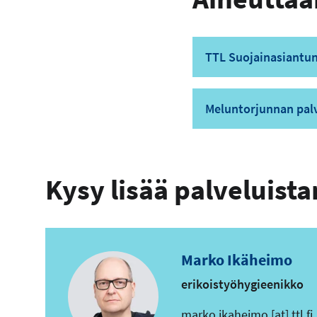
TTL Suojainasiantun
Meluntorjunnan pal
Kysy lisää palveluis
Marko Ikäheimo
erikoistyöhygieenikko
s
marko.ikaheimo
[at]
ttl.fi