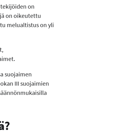
tekijöiden on
jä on oikeutettu
u melualtistus on yli
t,
aimet.
ssa suojaimen
okan III suojaimien
 säännönmukaisilla
ä?