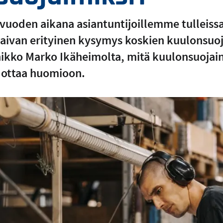
uoden aikana asiantuntijoillemme tulleissa
e aivan erityinen kysymys koskien kuulonsu
nikko Marko Ikäheimolta, mitä kuulonsuojai
a ottaa huomioon.