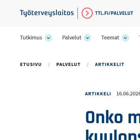
Hyppää
pääsisältöön
Työterveyslaitos
Tutkimus
Palvelut
Teemat
Tutkimus
Palvelut
Teem
-
-
-
osion
osion
osion
alakohteet
alakohteet
alako
ETUSIVU
PALVELUT
ARTIKKELIT
16.06.202
ARTIKKELI
Onko m
kuulon