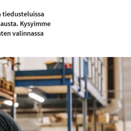
 tiedusteluissa
ojausta. Kysyimme
nten valinnassa