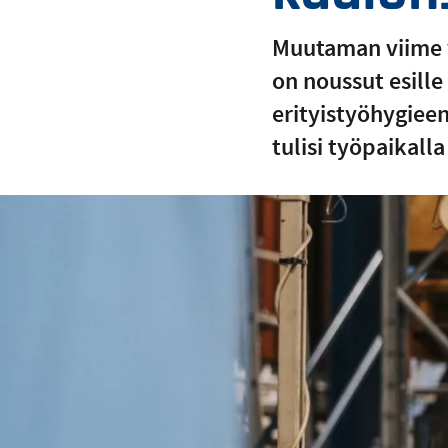
Muutaman viime v
on noussut esill
erityistyöhygiee
tulisi työpaikall