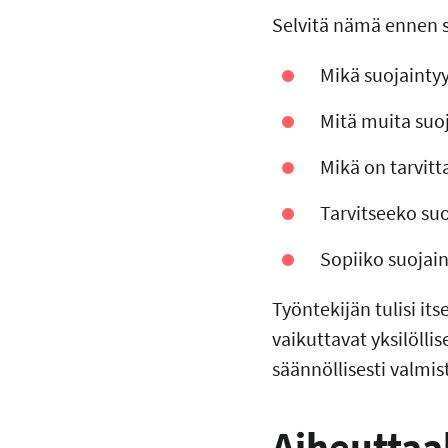
Selvitä nämä ennen s
Mikä suojainty
Mitä muita suo
Mikä on tarvit
Tarvitseeko su
Sopiiko suojai
Työntekijän tulisi it
vaikuttavat yksilöllis
säännöllisesti valmi
Aiheuttaa