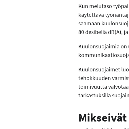
Kun melutaso työpaik
käytettävä työnantaj
saamaan kuulonsuojai
80 desibeliä dB(A), j
Kuulonsuojaimia on u
kommunikaatiosuojai
Kuulonsuojaimet luok
tehokkuuden varmista
toimivuutta valvotaa
tarkastuksilla suoja
Mikseivät