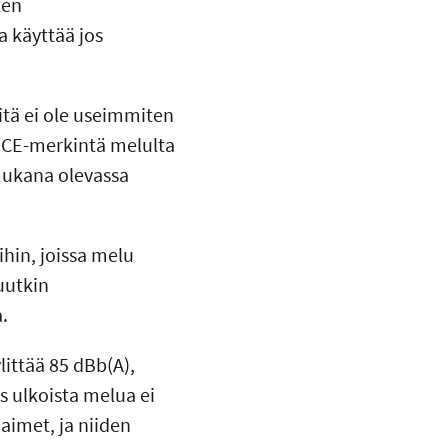
ten
 käyttää jos
itä ei ole useimmiten
y CE-merkintä melulta
mukana olevassa
hin, joissa melu
uutkin
.
littää 85 dBb(A),
s ulkoista melua ei
jaimet, ja niiden