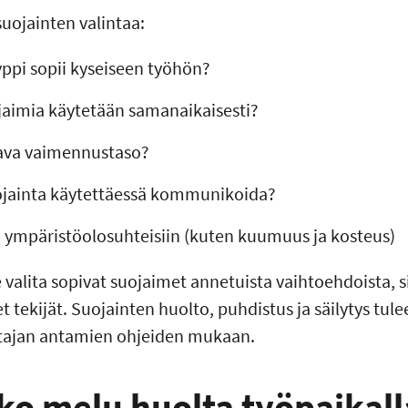
uojainten valintaa:
yppi sopii kyseiseen työhön?
jaimia käytetään samanaikaisesti?
tava vaimennustaso?
ojainta käytettäessä kommunikoida?
n ympäristöolosuhteisiin (kuten kuumuus ja kosteus)
se valita sopivat suojaimet annetuista vaihtoehdoista, s
et tekijät. Suojainten huolto, puhdistus ja säilytys tul
stajan antamien ohjeiden mukaan.
ko melu huolta työpaikall