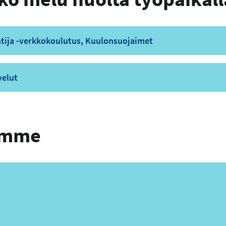
tija -verkkokoulutus, Kuulonsuojaimet
velut
tamme