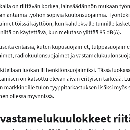
alla on riittävän korkea, lainsäädännön mukaan työn
an antamia työhön sopivia kuulonsuojaimia. Työnteki
met töissä käyttöön, kun kahdeksalle tunnille laskett
a niitä on käytettävä, kun melutaso ylittää 85 dB(A).
seita erilaisia, kuten kupusuojaimet, tulppasuojaime
met, radiokuulonsuojaimet ja vastamelukuulonsuoj
itellaan luokan III henkilönsuojaimiksi. Tässä luoka
misen on katsottu olevan aivan erityisen tärkeää. Lu
n markkinoille tulon tyyppitarkastuksen lisäksi myös
imen ollessa myynnissä.
 vastamelukuulokkeet riit