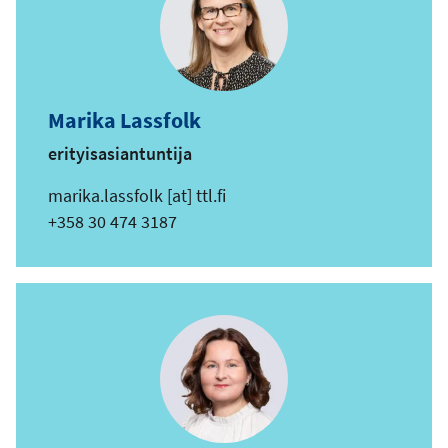
s
t
i
o
Marika Lassfolk
s
erityisasiantuntija
o
i
s
marika.lassfolk
[at]
ttl.fi
t
ä
Puhelin
+358 30 474 3187
e
h
k
ö
p
o
s
t
i