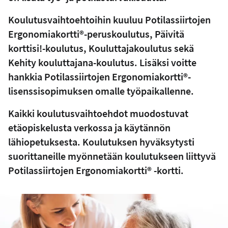
Koulutusvaihtoehtoihin kuuluu Potilassiirtojen
Ergonomiakortti®-peruskoulutus, Päivitä
korttisi!-koulutus, Kouluttajakoulutus sekä
Kehity kouluttajana-koulutus. Lisäksi voitte
hankkia Potilassiirtojen Ergonomiakortti®-
lisenssisopimuksen omalle työpaikallenne.
Kaikki koulutusvaihtoehdot muodostuvat
etäopiskelusta verkossa ja käytännön
lähiopetuksesta. Koulutuksen hyväksytysti
suorittaneille myönnetään koulutukseen liittyvä
Potilassiirtojen Ergonomiakortti® -kortti.