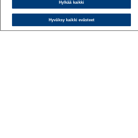
Hylkää kaikki
00032 TYÖTERVEYSLAITOS
Puhelin: 030 474 1 (pvm/mpm)
Hyväksy kaikki evästeet
Yhteystiedot
Laskutustiedot
Medialle
Tietoa meistä
Avoimet työpaikat
Tilaa uutiskirje
Hae sivustolta
Tutkimus
Palvelut
Teemat
Vaikuttaminen
Ajankohtaista
Työlääketieteen klinikka
Työpiste-verkkolehti