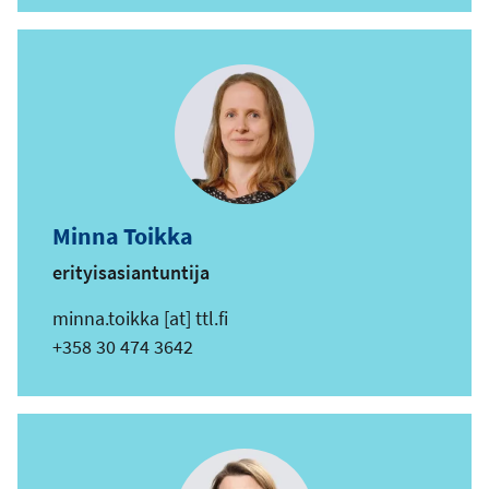
k
ö
p
o
s
t
i
o
Minna Toikka
s
erityisasiantuntija
o
i
s
minna.toikka
[at]
ttl.fi
t
ä
Puhelin
+358 30 474 3642
e
h
k
ö
p
o