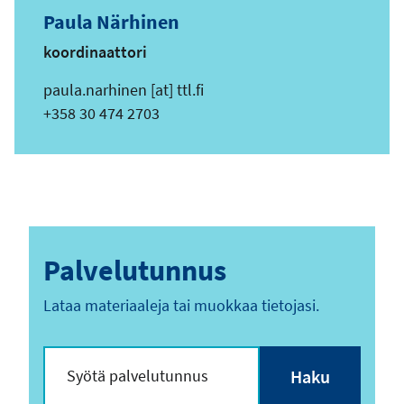
o
Paula Närhinen
s
koordinaattori
o
i
s
paula.narhinen
[at]
ttl.fi
t
ä
Puhelin
+358 30 474 2703
e
h
k
ö
p
o
s
Palvelutunnus
t
i
Lataa materiaaleja tai muokkaa tietojasi.
o
s
o
i