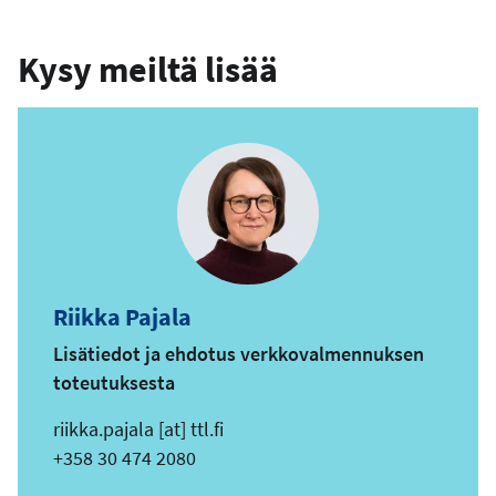
Kysy meiltä lisää
Riikka Pajala
Lisätiedot ja ehdotus verkkovalmennuksen
toteutuksesta
s
riikka.pajala
[at]
ttl.fi
ä
Puhelin
+358 30 474 2080
h